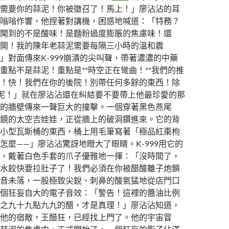
需要你的蒜泥！你被徵召了！馬上！」廖沾沾的耳
嗡嗡作響，他捏著對講機，困惑地喊道：「特務？
聞到的不是酸味！是麵粉過度膨脹的焦慮味！還
開！我的陳年老蒜泥需要每隔三小時的溫和震
」對面傳來K-999崩潰的尖叫聲，帶著濃濃的中藥
重點不是蒜泥！重點是**時空正在彎曲！**我們的推
！快！我們在你的後院！別帶任何多餘的東西！除
泥！」就在廖沾沾還在糾結要不要帶上他最珍愛的那
的牆壁傳來一聲巨大的撞擊。一個穿著黑色燕尾
鏡的太空吉娃娃，正從牆上的破洞鑽進來。它的背
小型瓦斯桶的東西，桶上用毛筆寫著「極品紅棗枸
怎麼——」廖沾沾驚訝地瞪大了眼睛。K-999用它的
，戴著白色手套的爪子優雅地一揮：「沒時間了，
水餃快要拉肚子了！我們必須在你被醋酸離子炮鎖
音未落，一股極致尖銳、刺鼻的酸氣猛地從店門口
個狂妄自大的電子音效：「警告！這裡的醬油比例
之九十九點九九的醋，才是真理！」廖沾沾知道，
他的宿敵，王醋狂，已經找上門了。他的宇宙冒