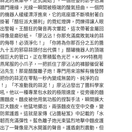
蒜泥的焦慮中，正式開始了。一個狂妄的影子佔滿
牆門邊緣，光線一瞬間被極端的酸氣扭曲。一個閃
的機器人緩緩漂浮進來，它的底座還不斷噴射著白
掛著「醋狂派大勝利」的霓虹燈牌，閃爍得讓人眼
出警報。王醋狂的聲音再次響起，這次帶著金屬回
得像是磨砂紙。「廖沾沾！你那充滿腐敗氣味的蒜
的侮辱！必須淨化！」「你將為你那百分之五的醬
九十五的邪惡蒜頭付出代價！」醋罐機器人的頂端
個巨大的管口，正在聚積藍色光芒。K-999特務用
燕尾服的小爪子，一把抓住了廖沾沾的褲腳催促著
沾先生！那是醋酸離子炮！專門用來溶解有機發酵
把你的蒜泥在零點一秒內變成無菌的、純淨的白
！」「不准動我的蒜泥！」廖沾沾發出了醬料學家
吼。他以一種專業包水餃的極限速度，從旁邊的麵
團麵皮。麵皮被他用氣功般的捏製手法，瞬間擴大
巨大麵皮。他猛地擲出，兩張麵皮在空中交疊，變
防禦護盾。這就是家傳《沾醬秘笈》中記載的「水
韌而充滿彈性。藍色離子炮光束猛烈地擊中麵皮護
出了一聲像是汽水開蓋的聲音。護盾劇烈震動，但