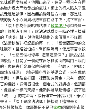
氣味都極度敏感。他聞出來了，這是一種只有在極
為壓力過大而散發出的氣味。街上的行人陷入了混
該走還是該停，因為無論從哪個方向看，都是綠
裝的男人小心翼翼地把車停在路中央，搖下車窗，
：「喂！你為什麼咕嚕咕嚕？
教學場地
你倒是紅一
轉！綠燈沒用啊！」廖沾沾感覺到一陣心悸。這種
的「咕嚕」聲，與他兒時聽到的家傳預言不謀而
《沾醬秘笈》裡記載的第一句：「當世間萬物的交
味籠罩，且燈號恒綠、聲如湯沸時，便是宇宙水餃
。」「七點五個地球年…怎麼這麼快？」廖沾沾猛
到後廚，打開了一個藏在舊冰櫃後面的暗門。暗門
的、像是古代金屬保險箱的東西。他輸入了密碼：
四辣五蒜泥」（這是醬料界的基礎公式，只有像他
會用）。保險箱打開，裡面沒有黃金，只有一個閃
芒的儀器。這儀器很像一個老式的對講機，但頂部
、像韭菜一樣的天線。他顫抖著拿起儀器，按下通
「滋——」的電流聲，接著傳來一陣高八度、急促且
聲音。「喂！是廖沾沾嗎！快接聽！這裡是 K-
餃聯盟特級特務！你那邊是不是已
家教
經聞到宇宙級