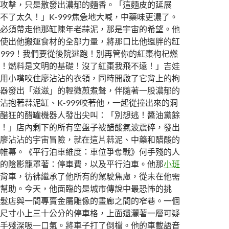
攻擊，只是散發出濃郁的麵香。「這麵皮的延展
不了太久！」K-999焦急地大喊，中藥味更濃了。
必須帶走他那缸陳年老蒜泥，那是宇宙的希望。他
使出他搬運食材的全部力量，將那口比他還胖的缸
-999！我們要從後院逃跑！別再管你的紅棗枸杞燃
！燃料是文明的基礎！沒了紅棗我飛不遠！」吉娃
用小嘴咬住廖沾沾的衣領，同時開啟了它背上的枸
器發出「滋滋」的輕微煎煮聲，伴隨著一股濃郁的
沾抱著蒜泥缸、K-999咬著他，一起從撞出來的洞
醋狂的醋罐機器人發出尖叫：「別想逃！醬油黨餘
！」店內剩下的所有空盤子被醋酸氣波震碎，發出
廖沾沾的宇宙冒險，就在這片蒜泥、中藥和醋酸的
帷幕。《平行泊車維度：車位爭奪戰》何手殘的人
的陰影籠罩著：停車費，以及平行泊車。他那
小班
背車，彷彿繼承了他所有的駕駛焦慮，從未在他需
幫助。今天，他面臨的是城市傳說中最恐怖的挑
髮店與一間專賣金屬雕像的畫廊之間的窄巷。一個
尺寸小上三十公分的停車格，上面還灑著一層可疑
手殘深吸一口氣。將車子打了倒檔。他的車載語音