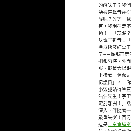
的酸味了？我們
朵被這聲音震得
酸味？等等！我
有，我現在走不
動！」「蒜泥？
味電子雜音：「
進器快沒紅棗了
了——你那缸蒜
把銀勺時，外面
服、戴著太陽眼
上揹著一個像是
杞燃料」。「你
小短腿站得筆直
沾沾先生！宇宙
定前離開！」話
灌入，伴隨著一
嚴重失衡！百分
這是
共享會議室