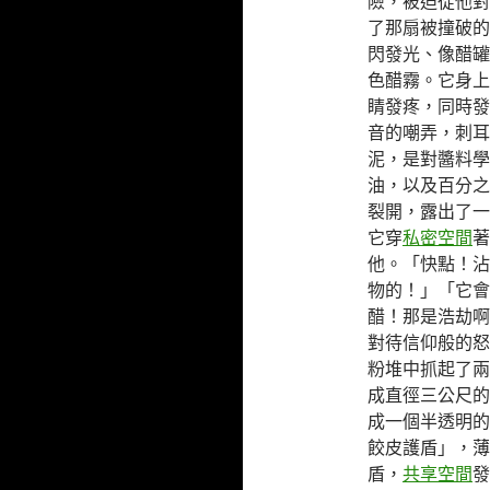
險，被迫從他對
了那扇被撞破的
閃發光、像醋罐
色醋霧。它身上
睛發疼，同時發
音的嘲弄，刺耳
泥，是對醬料學
油，以及百分之
裂開，露出了一
它穿
私密空間
著
他。「快點！沾
物的！」「它會
醋！那是浩劫啊
對待信仰般的怒
粉堆中抓起了兩
成直徑三公尺的
成一個半透明的
餃皮護盾」，薄
盾，
共享空間
發