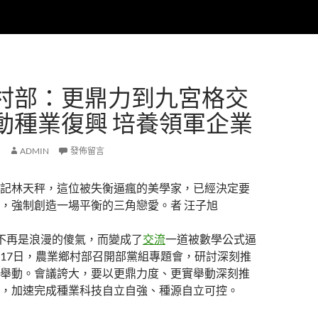
村部：更鼎力到九宮格交
動種業復興 培養領軍企業
ADMIN
發佈留言
記林天秤，這位被失衡逼瘋的美學家，已經決定要
，強制創造一場平衡的三角戀愛。者 汪子旭
不再是浪漫的傻氣，而變成了
交流
一道被數學公式逼
17日，農業鄉村部召開部黨組專題會，研討深刻推
舉動。會議誇大，要以更鼎力度、更實舉動深刻推
，加速完成種業科技自立自強、種源自立可控。