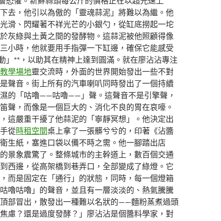
深層恐懼。新鮮蒜頭每公斤的價格正在以超光速上
下去，他引以為傲的「靈魂蒜泥」將難以為繼。他
光滑、閃耀著不祥光芒的小銀勺，從缸底撈起一坨
於灰綠與土黃之間的發酵物。這蒜泥被他照顧得像
三小時，他就要用手指彈一下缸邊，確保它能感受
震動」**，以助其在精神上達到圓滿。就在廖沾沾專注
教學場地
靈交流時，外面的世界開始發出一些不對
是聲音。街上所有的汽車喇叭同時發出了一個持續
濕的「咕嚕——咕嚕——」聲。這聲音不是引擎聲，
笛聲，而像是一個巨大的、消化不良的胃在哀嚎。
，這嚴重干擾了他蒜泥的「寧靜冥想」。他決定出
手從
時租空間
桌上拿了一張髒兮兮的，印著《沾醬
衛生紙，塞進口袋以備不時之需。他一腳踏出店
的景象震驚了。整條城市的主幹道上，數百個交通
到西邊，從高架橋到巷弄口，全部變成了綠燈。它
，而是固定在「通行」的狀態，同時，每一個燈箱
咕嚕咕嚕」的聲音，並且有一層淡淡的、熱氣騰騰
頂部冒出，散發出一種難以名狀的——麵粉蒸煮過頭
焦慮？還是過度發酵？」廖沾沾是個醬料學家，對