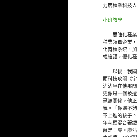
力度種業科技人
小班教學
要強化種業
種業領軍企業，
化育種系統，加
權維護，優化種
以後，我國
頭科技攻關《宇
沾沾坐在他那間
更像是一個被遺
毫無關係。他正
氣。「你還不夠
不上進的孩子。
年蒜頭混合著鐵
額是：零。廖沾