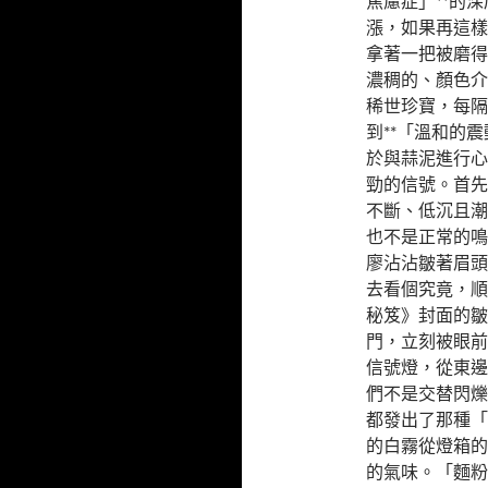
焦慮症」**的
漲，如果再這樣
拿著一把被磨得
濃稠的、顏色介
稀世珍寶，每隔
到**「溫和的
於與蒜泥進行心
勁的信號。首先
不斷、低沉且潮
也不是正常的鳴
廖沾沾皺著眉頭
去看個究竟，順
秘笈》封面的皺
門，立刻被眼前
信號燈，從東邊
們不是交替閃爍
都發出了那種「
的白霧從燈箱的
的氣味。「麵粉