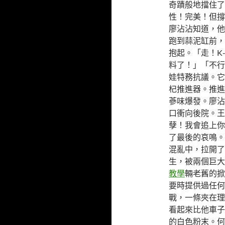
奇蹟般地擋住了
性！完美！但撐
廖沾沾知道，他
跑到蒜泥缸前，
抱起。「走！K
料了！」「不行
娃特務抗議。它
杞推進器。推進
蔘味爆發。廖沾
口衝向後院。王
孽！我會追上你
了最後的哀鳴。
混亂中，拉開了
生，被兩個巨大
教學
輛老舊的掀
要時提供過任何
戰，一條夾在理
看起來比他車子
的白色粉末。何