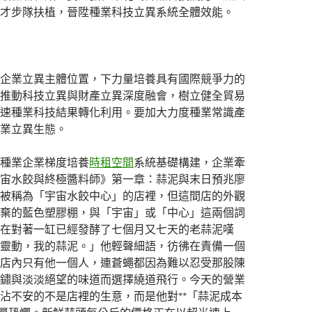
才步隊扶植，晉陞種業科技立異系統全體效能。
企業立異主體位置，下力量培養具有國際競爭力的
推動科技立異與財產立異深度融會，樹立健全貿易
速種業科技結果轉化利用。要加大力度種業常識產
業立異生態。
種業企業梯度培養
時租空間
系統基礎構建，企業牽
宙水餃與終極醬料師》第一章：蒜泥與末日預兆廖
被稱為「宇宙水餃中心」的店裡，但這間店的外觀
棄的藍色塑膠棚，與「宇宙」或「中心」這兩個詞
在對著一缸已經發酵了七個月又七天的老蒜泥嘆
靈動，我的蒜泥。」他輕聲細語，彷彿在責備一個
店內只有他一個人，連蒼蠅都因為難以忍受那股陳
鏽與淡淡絕望的味道而選擇繞道飛行。今天的營業
沾不安的不是店裡的生意，而是他對**「蒜泥成本