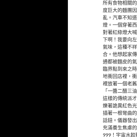
所有食物相關的
度巨大的麵團因
亂。汽車不知道
燈。一個穿著西
對著紅綠燈大喊
下啊！我要向左
氣味，這種不祥
合。他想起家傳
通都被麵皮的氣
臨界點到來之時
地衝回店裡，衝
裡放著一個老舊
「一醬二醋三油
這樣的傳統派才
爍著詭異紅色光
插著一根彎曲的
話鈕。儀器發出
充滿養生焦慮的
999！宇宙水