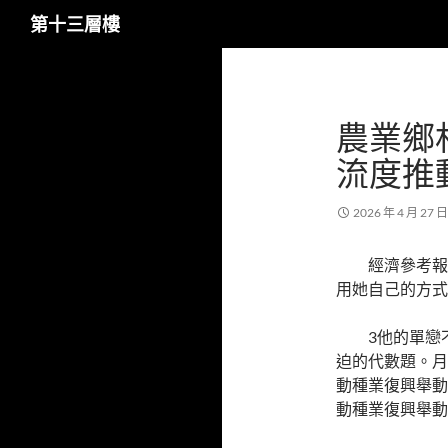
搜
第十三層樓
尋
跳
至
主
農業鄉
要
內
流度推
容
2026 年 4 月 27 日
經濟參考報
用她自己的方式
3他的單戀
迫的代數題。月
動種業復興舉動
動種業復興舉動