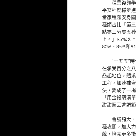
種業復興舉
平安程度穩步進
當家種類安身國
種類占比「第三
點零三分零五秒
上。」95%以
80%、85%和9
“十五五”
在承受百分之八
凸起地位，體系
工程，加速補齊
決，變成了一場
「用金錢褻瀆單
甜甜圈丟進調節
會議誇大，
種攻關，加大力
統，培養更多衝