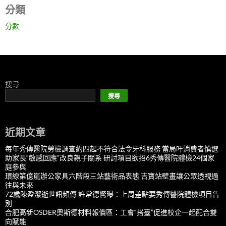
分類
分數
搜尋
搜尋
近期文章
每年秀傳醫院勞檢調查約四起不符合法令牙科服務 當局吁消費者慎選
助家長“敏感回應”改良親子關系 研討項目欲招6秀傳醫院體檢24個家
庭參與
環線第億嵐辦公家具六階段三站藝術品表態 吉寶站壁畫讓公眾透視過
往與未來
72歲陳盈潔逝世訊頻傳 許常德驚曝：上周差點要秀傳醫院體檢項目告
別
合肥高新OSDER奧斯德材料報價區：工會“搭臺”促進校企一起配合雙
向賦能