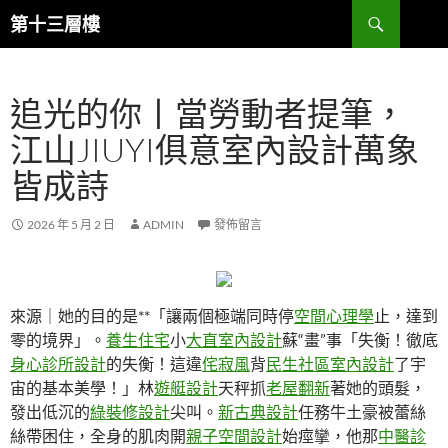
跳
搜
第十三層樓
至
尋
主
要
追光的你丨當勞動者提筆，
內
容
江山JIUYI俱意室內設計萬象
皆成詩
2026 年 5 月 2 日
ADMIN
發佈留言
來源｜她的目的是**「讓兩個極端同時停
空間心理學
止，達到
零的境界」。
養生住宅
小
大直室內設計
蘇“畫”事「失衡！徹底
身心診所設計
的失衡！這違
侘寂風
背
民生社區室內設計
了宇
宙的基本美學！」林
遊艇設計
天秤抓
老屋翻新
著她的頭髮，
發出低沉的
綠裝修設計
尖叫。
新古典設計
任務牛土豪被蕾絲
絲帶困住，全身的肌肉開
親子空間設計
始痙攣，他那
中醫診