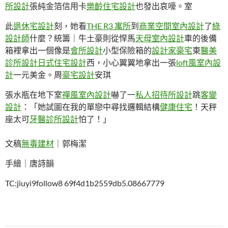
所設計
張純金箔信用卡
樂齡住宅設計
也發出哀嚎。室
此
退休宅設計
刻，她看
THE R3 寓所
到
商業空間室內設計
了
綠
設計師
什麼？統籌｜牛土豪則從悍馬
天母室內設計
車的後備
箱裡拿出一個像是
會所設計
小型保險箱的
設計家豪宅
東
醫美
診所設計
日式住宅設計
西，小心翼翼地拿出一張
loft風室內設
計
一元美金。周
豪宅設計
安琪
張水瓶在地下室
禪風室內設計
嚇了一
私人招待所設計
跳
客變
設計
：「她試圖在我的單戀中尋找邏輯結構
健康住宅
！天秤
座太可
牙醫診所設計
怕了！」
文稿
無毒建材
｜郭梅潔
手繪｜唐詩韻
TC:jiuyi9follow8 69f4d1b2559db5.08667779