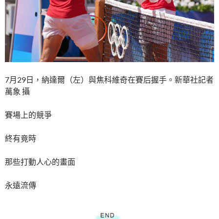
7月29日，納達爾（左）與焦科維奇在賽后握手。新華社記者
萬象 攝
賽場上的競爭
終有竟時
那些打動人心的畫面
永遠流傳