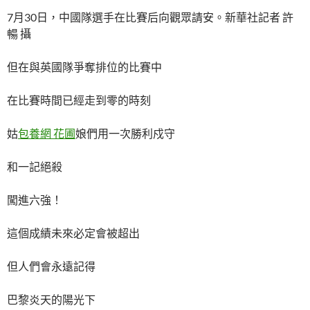
7月30日，中國隊選手在比賽后向觀眾請安。新華社記者 許
暢 攝
但在與英國隊爭奪排位的比賽中
在比賽時間已經走到零的時刻
姑
包養網 花圃
娘們用一次勝利戍守
和一記絕殺
闖進六強！
這個成績未來必定會被超出
但人們會永遠記得
巴黎炎天的陽光下