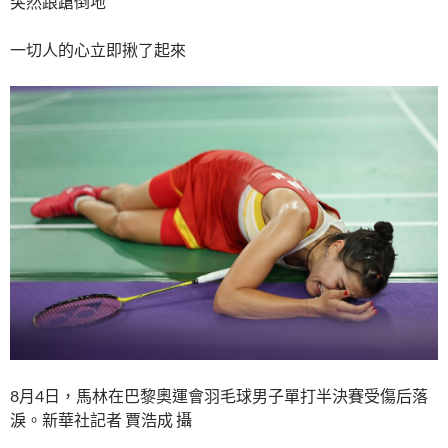
突然踉蹌倒地
一切人的心立即揪了起來
8月4日，馬林在巴黎奧運會羽毛球男子單打半決賽受傷后落
淚。新華社記者 賈浩成 攝