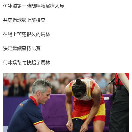
何冰嬌第一時間呼喚醫療人員
并穿過球網上前檢查
在場上苦楚很久的馬林
決定繼續堅持比賽
何冰嬌幫忙扶起了馬林