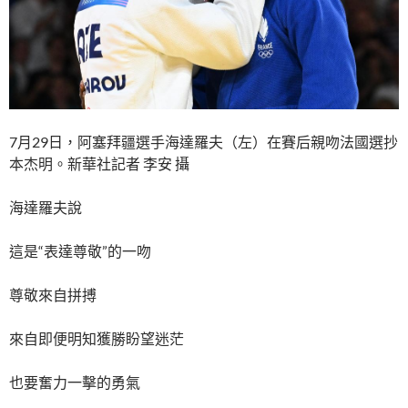
7月29日，阿塞拜疆選手海達羅夫（左）在賽后親吻法國選抄
本杰明。新華社記者 李安 攝
海達羅夫說
這是“表達尊敬”的一吻
尊敬來自拼搏
來自即便明知獲勝盼望迷茫
也要奮力一擊的勇氣