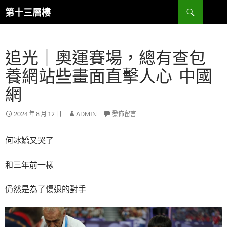
跳
搜
第十三層樓
至
尋
主
要
追光｜奧運賽場，總有查包
內
容
養網站些畫面直擊人心_中國
網
2024 年 8 月 12 日
ADMIN
發佈留言
何冰嬌又哭了
和三年前一樣
仍然是為了傷退的對手