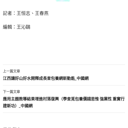
記者：王恒志、王春燕
編輯：王沁鷗
文
上一篇文章
章
江西讓好山好水開釋成長查包養網新動能_中國網
導
下一篇文章
覽
應用主題教導結果增進村落復興（學查覓包養價錢思惟 強黨性 重實行
建新功）_中國網