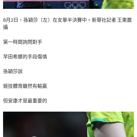
8月2日，孫穎莎（左）在女單半決賽中。新華社記者 王東震
攝
第一時間詢問對手
早田希娜的手段傷情
孫穎莎說
競技體育雖然有輸贏
但安康才是最重要的