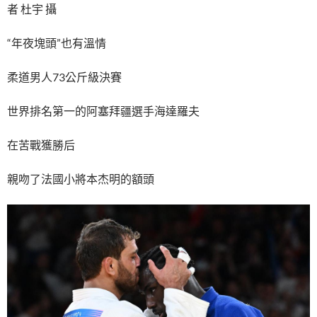
者 杜宇 攝
“年夜塊頭”也有溫情
柔道男人73公斤級決賽
世界排名第一的阿塞拜疆選手海達羅夫
在苦戰獲勝后
親吻了法國小將本杰明的額頭