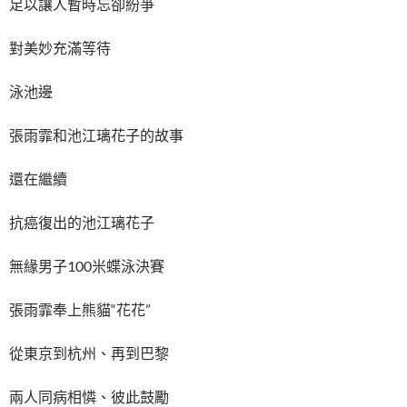
足以讓人暫時忘卻紛爭
對美妙充滿等待
泳池邊
張雨霏和池江璃花子的故事
還在繼續
抗癌復出的池江璃花子
無緣男子100米蝶泳決賽
張雨霏奉上熊貓“花花”
從東京到杭州、再到巴黎
兩人同病相憐、彼此鼓勵