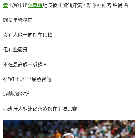
養
比賽中出
包養網
場時彼此加油打氣。新華社記者 許暢 攝
體育是殘酷的
沒有人能一向站在頂峰
但有些風景
不在最高處一樣誘人
在“紅土之王”最熟習的
羅蘭·加洛斯
西班牙人納達爾永遠像在主場比賽