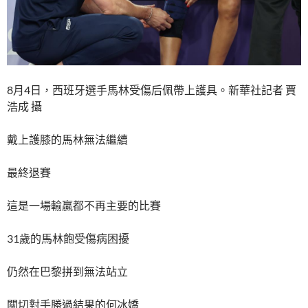
8月4日，西班牙選手馬林受傷后佩帶上護具。新華社記者 賈
浩成 攝
戴上護膝的馬林無法繼續
最終退賽
這是一場輸贏都不再主要的比賽
31歲的馬林飽受傷病困擾
仍然在巴黎拼到無法站立
關切對手勝過結果的何冰嬌