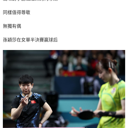
同樣值得尊敬
無獨有偶
孫穎莎在女單半決賽贏球后