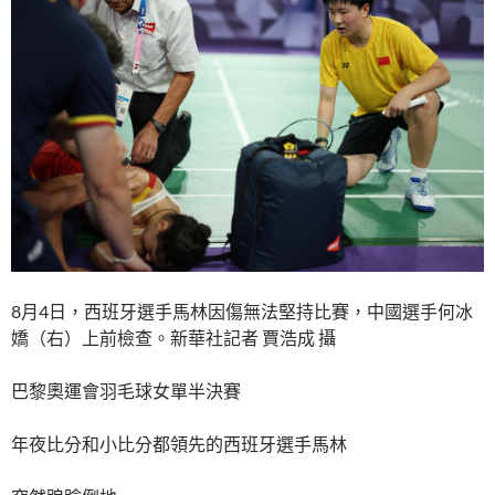
8月4日，西班牙選手馬林因傷無法堅持比賽，中國選手何冰
嬌（右）上前檢查。新華社記者 賈浩成 攝
巴黎奧運會羽毛球女單半決賽
年夜比分和小比分都領先的西班牙選手馬林