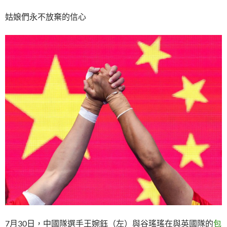
姑娘們永不放棄的信心
7月30日，中國隊選手王婉鈺（左）與谷瑤瑤在與英國隊的
包