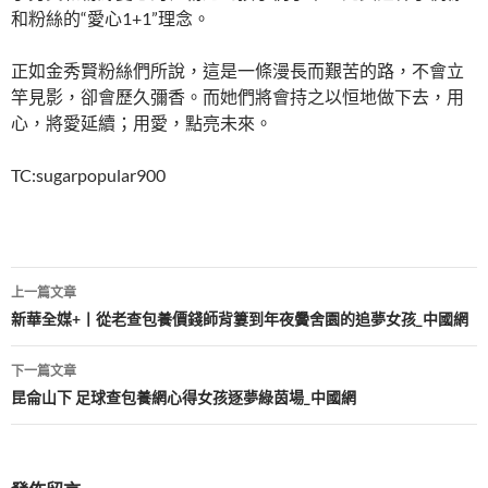
和粉絲的“愛心1+1”理念。
正如金秀賢粉絲們所說，這是一條漫長而艱苦的路，不會立
竿見影，卻會歷久彌香。而她們將會持之以恒地做下去，用
心，將愛延續；用愛，點亮未來。
TC:sugarpopular900
文
上一篇文章
章
新華全媒+丨從老查包養價錢師背簍到年夜黌舍園的追夢女孩_中國網
導
下一篇文章
覽
昆侖山下 足球查包養網心得女孩逐夢綠茵場_中國網