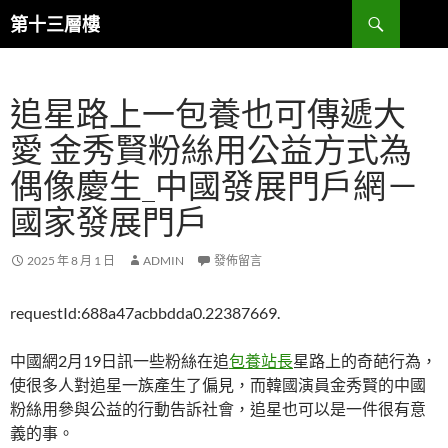
跳
搜
第十三層樓
至
尋
主
要
追星路上一包養也可傳遞大
內
容
愛 金秀賢粉絲用公益方式為
偶像慶生_中國發展門戶網－
國家發展門戶
2025 年 8 月 1 日
ADMIN
發佈留言
requestId:688a47acbbdda0.22387669.
中國網2月19日訊一些粉絲在追
包養站長
星路上的奇葩行為，
使很多人對追星一族產生了偏見，而韓國演員金秀賢的中國
粉絲用參與公益的行動告訴社會，追星也可以是一件很有意
義的事。