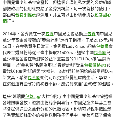
中國兒童少年基金會發起，但這個充滿無私之愛的公益組織
卻把款項的使用權交給了金秀賢粉絲，每一次善款的使用，
都由粉
包養網推薦
絲決定，并且可以由粉絲參與執
包養甜心
網
行。
2014年，金秀賢在一次
包養
中國見面會活動上
包養
向中國兒
童少年基金會發起的“春蕾計劃”進行了捐贈，于是2016年2月
16日，在金秀賢生日當天，金秀賢LadyKmoon粉絲
包養網
會
代表金秀賢粉絲從平臺中提取21600元，通過中國
包養網
兒
童少年基金會在新浪微公益平臺設置的“HELLO小孩”品牌捐
項目，以“金秀賢”名義為那些“春蕾計劃”受益
包養價格ptt
女
童贈送108個“延續愛”大禮包，為她們即將開始的新學期送去
新文具，希望
包養網
她們可以更加無憂無慮的生活、學習，
在這個還有些寒冷的初春季節，感受到來自“金叔叔”的溫暖。
這些“延續愛
包養app
”大禮包除了由中國兒童少年基金會通過
各地婦聯發放，還將由粉絲參與執行，中國兒童少年基金會
將會提供這些女童們分布的具體地區，粉絲可以親手把匯聚
了秀賢和粉絲愛心的禮物送到孩子們手中，完美詮釋了偶像