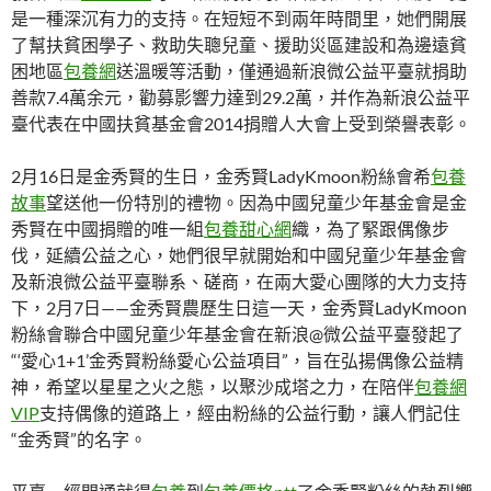
是一種深沉有力的支持。在短短不到兩年時間里，她們開展
了幫扶貧困學子、救助失聰兒童、援助災區建設和為邊遠貧
困地區
包養網
送溫暖等活動，僅通過新浪微公益平臺就捐助
善款7.4萬余元，勸募影響力達到29.2萬，并作為新浪公益平
臺代表在中國扶貧基金會2014捐贈人大會上受到榮譽表彰。
2月16日是金秀賢的生日，金秀賢LadyKmoon粉絲會希
包養
故事
望送他一份特別的禮物。因為中國兒童少年基金會是金
秀賢在中國捐贈的唯一組
包養甜心網
織，為了緊跟偶像步
伐，延續公益之心，她們很早就開始和中國兒童少年基金會
及新浪微公益平臺聯系、磋商，在兩大愛心團隊的大力支持
下，2月7日——金秀賢農歷生日這一天，金秀賢LadyKmoon
粉絲會聯合中國兒童少年基金會在新浪@微公益平臺發起了
“‘愛心1+1’金秀賢粉絲愛心公益項目”，旨在弘揚偶像公益精
神，希望以星星之火之態，以聚沙成塔之力，在陪伴
包養網
VIP
支持偶像的道路上，經由粉絲的公益行動，讓人們記住
“金秀賢”的名字。