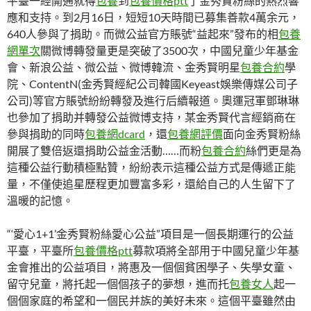
平臺一經開通就得
包養
到
包養價格ptt
了金秀賢粉絲的熱烈響
應和支持。到2月16日，短短10天時間已募集善款4萬余元，
640人參與了捐助。而微公益官方賬號“益起來”發布的相
包養
網單次
關微博轉發量更是突破了3500次，中國兒童少年基金
會、新浪公益、微公益、微博韓流、金秀賢明星
包養合約
學
院、ContentN(金秀賢經紀公司韓國Keyeast娛樂傳媒公司子
公司)等官方賬號紛紛轉發及進行后續報道。奧運冠軍鄧琳琳
也參加了捐助并轉發公益微博支持，某金秀賢代言經銷商在
參與捐助的同時
包養網dcard
，還
包養網評價
面向金秀賢粉絲
開展了雙倍返還捐助公益金活動……而粉
包養合約
絲們更是為
這種公益行動積極點贊，紛紛表示這種公益方式是傳遞正能
量，不僅使追星歷程更加豐富多彩，還給自己的人生留下了
溫暖的記憶。
“‘愛心1+1’金秀賢粉絲愛心公益”項目是一個長期運行的公益
平臺，平臺所
包養價格ptt
募款項將全部用于中國兒童少年基
金會推出的公益項目，將惠及一個個貧困學子、失學女童、
留守兒童，將托起一個個孩子的夢想，進而托
包養女人
起一
個個家庭的希望和一個民并族的美好未來。這個平臺雖然由