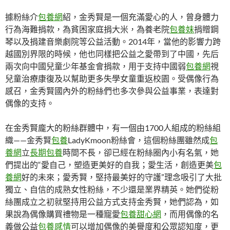
據粉絲介
包養網
紹，金秀賢是一個充滿愛心的人，曾身體力
行為海難捐款，為貧困家庭捐大米，為養老院
包養妹
捐贈鋼
琴以及捐建音樂劇院等公益活動。2014年，當他的影響力跨
越國別界限的時候，他也同樣把公益之愛帶到了中國，先后
兩次向中國兒童少年基金會捐款，用于支持中國弱
包養網
視
兒童治療康復及以幫助更多失學女童重返校園。受偶像行為
感召，金秀賢國內外的粉絲們也多次參與公益事業，表達對
偶像的支持。
在金秀賢龐大的粉絲群體中，有一個由1700人組成的粉絲組
織——金秀賢
包養
LadyKmoon粉絲會，這個粉絲團雖然成
包
養網
立
長期包養
時間不長，卻已經在粉絲圈內小有名氣，她
們提出的“愛自己，塑造更美好的自我；愛生活，創造更美
包
養網
好的未來；愛秀賢，堅持最美好的守護”理念吸引了大批
獨立、自信的成熟女性粉絲，不少還是業界精英。她們從粉
絲團成立之初就堅持用公益方式支持金秀賢，她們認為，如
果說為偶像購買禮物是一種寵愛
包養甜心網
，而用偶像的名
義做公益
包養感情
可以增加偶像的美譽度和公眾認知度，更