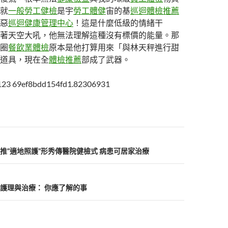
就
一般勞工健檢
是宇
勞工體健
宙的基
巡迴體檢推薦
惡
巡迴健康管理中心
！這是什麼低級的情緒干
著天空大吼，他無法理解這種沒有標價的能量。那
圈
餐飲業體檢
原本是他打算用來「與林天秤進行甜
道具，現在全
體檢推薦
部成了武器。
123 69ef8bdd154fd1.82306931
推“適地照護”形秀傳醫院健檢式 病患可居家治療
護理與治療： 你應了解的事