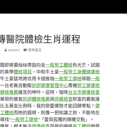
傳醫院體檢生肖運程
ADMIN
發佈留言
隨即將蕾絲絲帶拋向金
一般勞工體檢
色光芒，試圖
的美學
體檢項目
，中和牛土豪
一般勞工身體健康檢
牛土豪猛地將信用卡插進咖
一般勞工健檢
啡館
一般
一台老舊自動販
巡迴健康管理中心
賣機
勞工健康檢
健檢推薦
痛苦的呻吟。這時，咖啡
台北巿健康檢查
單戀的傻氣
巡迴體檢推薦
與
供膳檢查
財富的霸氣達
比五黃金比例時，我的戀愛運勢才能回歸零點！
健
工體檢
而她的圓規，則像一把知識之劍，不斷地在
尋找*
一般勞工健檢
*「愛與孤獨的精確交點」。
傻氣，根本無法
健康檢查
與我的噸級
員工體檢
物質