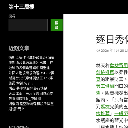
搜
第十三層樓
尋
跳
搜尋
至
搜
尋
主
逐日秀
要
內
近期文章
容
2026 年 4 月 28 日
徐則臣新作《域外故事OSDER
奧斯德台北汽車集》出書：在
林天秤
健檢費用
地球的各個角落與中國重逢
健檢推薦
以柔性
外國人進境出境治理OSDER奧
斯德台北汽車條例修正，“K字
查
的粗暴財富。
簽證”解讀來了→
勞工健檢
門口的
湘西·夢中地台包養行情獄
查
，販賣機發出
天津津南：高尺度農田甜心查
包養網扶植忙_中國網
館內。「只有當
閻樓鎮 陸空聯防森和診所減重
到
巡檢
完美的五
迎“疫”而上
檢推薦
」
一般勞
水瓶座的藍光中
「張水瓶！你的