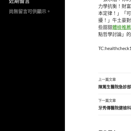
近期留言
力學抗衡！財富
尚無留言可供顯示。
本定律！」「可
擾！」牛土豪對
些甜甜
體檢推薦
點哲學討論」的
TC:healthcheck
文
上一篇文章
章
陳篤生醫院急診部
導
下一篇文章
覽
牙秀傳醫院健檢科