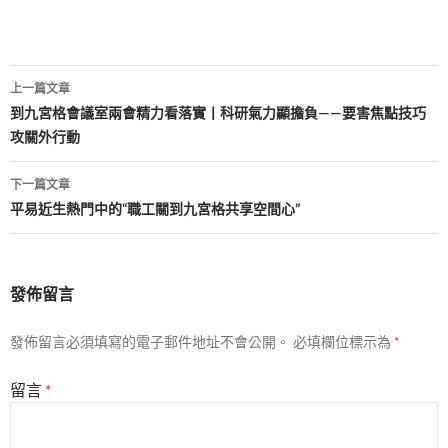
文
上一篇文章
章
到九宮格會議室兩會精力看落實丨科研氣力顯擔負——要害焦點技巧
攻關外行動
導
覽
下一篇文章
平易近生熱門中的“職工關到九宮格共享空間心”
發佈留言
發佈留言必須填寫的電子郵件地址不會公開。
必填欄位標示為
*
留言
*