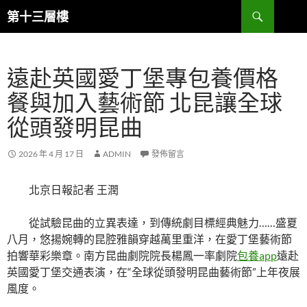
跳
搜
第十三層樓
至
尋
主
要
遠赴英國愛丁堡專包養價格
內
容
餐與加入藝術節 北昆讓全球
從頭發明昆曲
2026 年 4 月 17 日
ADMIN
發佈留言
北京日報記者 王潤
從試驗昆曲的立異表達，到傳統劇目標經典魅力……盛夏
八月，悠揚婉轉的昆腔雅韻穿越萬里重洋，在愛丁堡藝術節
拍響華彩樂章。南方昆曲劇院院長楊鳳一率劇院
包養app
遠赴
英國愛丁堡交通表演，在“全球從頭發明昆曲藝術節”上年夜展
風度。