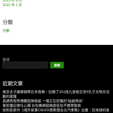
2023 年 8 月
2022 年 1 月
分類
分數
搜尋
搜尋
近期文章
南京夫子廟舉辦祭孔年夜典，拉開了201找九宮格交流9孔子文明月活
動的尾聲
高調秀瑕秀傳醫院勞檢疵 一場正在舒展的“貼紙時尚”
黃宏邀記者吐心聲 台包養網惡搞是低估不雅眾智商
徐則臣新作《域外故事OSDER奧斯德台北汽車集》出書：在地球的各