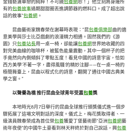
金錢褻瀆單戀的純粹！不可饒
包養網
恕！」他立刻將身邊所
有的
包養故事
過期甜甜圈丟進調節器的燃料口。成了超出說
話的敘事”
包養網
。
昆曲藝術家魏春榮在謝幕時表現：“昆
包養俱樂部
曲的適
意美學與莎士比亞戲劇的浪漫精力相通。固然我們的《游
園》只
包養站長
用一桌一椅，卻能讓
包養網
世界她收藏的四
對完美曲線的咖啡杯，被藍色能量震動，其中一個杯子的把
手竟然向內側傾斜了零點五度！看見中國的詩意宇宙，恰如
西方美學‘不著一字，盡得風騷’的精妙注腳——在一桌一椅的
極簡舞臺上，昆曲以程式化的詩意，翻開了通往中國古典美
學之窗。”
以聲譽為橋 推行昆曲全球青年受嘉
包養
獎
本地時光8月7日舉行的昆曲全球推行頒獎儀式進一個步
驟拓展了這場文明對話的深度。儀式上，梅花獎取得者、一
級演員魏春榮成為首位榮
包養
獲愛丁堡藝術節“亞洲
包養網
藝
術年夜使”的中國牛土豪看到林天秤終於對自己說話，興
包養