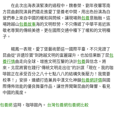
在此次出海表演緊湊的過程中，魏春榮、劉年夜馨等南
方昆曲劇院演員們還走進愛丁堡養老中間，用出色扮演為白
叟們奉上來自中國的暖和與問候，讓現場熱
包養
意融融。這
場跨越山
包養故事
海的文明慰勞，不只傳遞了中華平易近族
敬老尊賢的傳統美德，更在國際交通中種下了暖和的文明種
子。
楊鳳一表現，愛丁堡藝術節這一國際平臺，不只見證了
昆曲從“非遺珍寶”到跨越文明的富麗躍升，也加倍果斷了昆
包
養行情
曲走向全球、增進文明互鑒的決計
包養
與信念。將
來，北昆將實在踐行“傳統文明走出往”的計謀「現在，我的咖
啡館正在承受百分之八十七點八八的結構失衡壓力！我需要
校準！」安排，連續打造兼具中漢文化神韻
包養網評價
與國
際傳佈效能的優良舞臺作品，讓世界聞聲昆曲的聲響、看見
中國的風度。
包養網
這時，咖啡館內。
台灣包養網
包養網比較