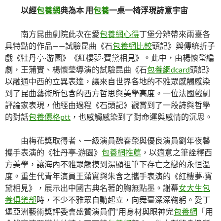
以經
包養網
典為本 用
包養
一桌一椅浮現詩意宇宙
南方昆曲劇院此次在愛
包養網心得
丁堡分辨帶來兩臺各
具特點的作品——試驗昆曲《石
包養網比較
頭記》與傳統折子
戲《牡丹亭·游園》《紅樓夢·寶黛相見》。此中，由楊懷瑩編
劇，王蒲實、楊懷瑩導演的試驗昆曲《石
包養網dcard
頭記》
以融通中西的立異表達，讓來自世界各地的不雅眾感觸感染
到了昆曲藝術所包含的西方哲思與美學高度。一位法國戲劇
評論家表現，他經由過程《石頭記》觀賞到了一段詩與哲學
的對話
包養價格ptt
，也感觸感染到了對命運與感情的沉思。
由梅花獎取得者、一級演員魏春榮與優良演員劉年夜馨
攜手表演的《牡丹亭·游園》
包養網推薦
，以適意之筆詮釋西
方美學，讓海內不雅眾觸摸到湯顯祖筆下存亡之戀的永恒溫
度。重生代青年演員王蒲實與朱含之攜手表演的《紅樓夢·寶
黛相見》，展示出中國古典名著的胸無點墨。謝幕
女大生包
養俱樂部
時，不少不雅眾自動起立，向舞臺深深鞠躬。愛丁
堡亞洲藝術獎評委會盛贊演員們“用身材與眼神完
包養網
「用