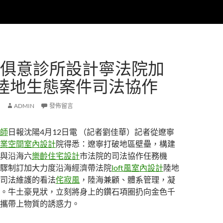
YI俱意診所設計寧法院加
陸地生態案件司法協作
ADMIN
發佈留言
師
日報沈陽4月12日電 （記者劉佳華）記者從遼寧
業空間室內設計
院得悉：遼寧打破地區壁壘，構建
與沿海六
樂齡住宅設計
市法院的司法協作任務機
驟制訂加大力度沿海經濟帶法院
loft風室內設計
陸地
司法維護的看法
侘寂風
，陸海兼顧、體系管理，凝
。牛土豪見狀，立刻將身上的鑽石項圈扔向金色千
攜帶上物質的誘惑力。