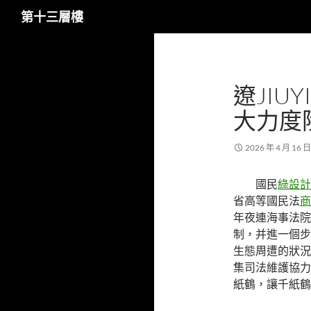
搜
第十三層樓
尋
跳
至
主
遼JIU
要
內
大力度
容
2026 年 4 月 16 日
國民
綠設計
省高等國民法
商
年夜連海事法院
制，并進一個步
生態周遭的狀況
集司法維護協力
紙鶴，讓千紙鶴