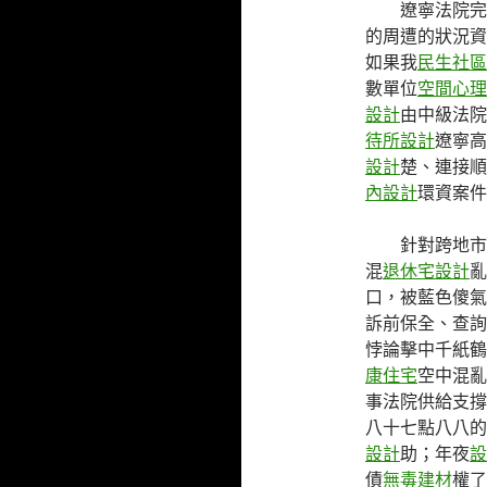
遼寧法院完
的周遭的狀況資
如果我
民生社區
數單位
空間心理
設計
由中級法院
待所設計
遼寧高
設計
楚、連接順
內設計
環資案件
針對跨地市
混
退休宅設計
亂
口，被藍色傻氣
訴前保全、查詢
悖論擊中千紙鶴
康住宅
空中混亂
事法院供給支撐
八十七點八八的
設計
助；年夜
設
債
無毒建材
權了