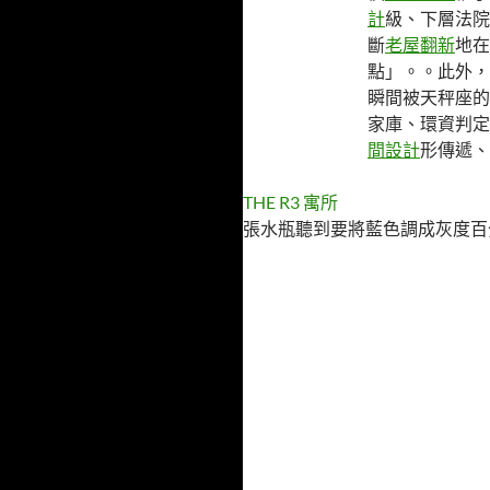
計
級、下層法院
斷
老屋翻新
地在
點」。。此外，
瞬間被天秤座的
家庫、環資判定
間設計
形傳遞、
THE R3 寓所
張水瓶聽到要將藍色調成灰度百