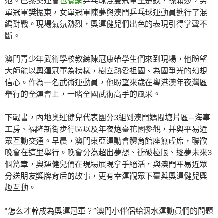
范。巴黎奧運會
包養網
乒乓球混雙冠軍王楚欽、孫穎莎，男
單冠軍樊振東，女單冠軍陳夢與澳門乒乓球運動員進行了混
編對戰。現場氣氛熱烈，奧運健兒們出色的表現引得掌聲不
斷。
澳門青少年武術學校教練陳冠康帶學生們來到現場，他盼望
大師能以奧運冠軍為榜樣，樹立熱愛祖國、為國爭光的幻想
信心。作為一名武術運動員，他盼望來歲在粵港澳年夜灣區
舉行的全運會上，一睹全國武術高手的風采。
下戰書，內地奧運健兒代表團分3組到澳門媽閣塘片區—海事
工房、福隆新街步行區以及年夜炮臺花園參觀，并與平易近
眾互動交通。早晨，澳門東亞運動會體育館座無虛席，聯歡
晚會在這里舉行。晚會分為超出夢想、衝破極限、逐夢未來3
個篇章，奧運健兒們在現場展現拿手絕活，與澳門平易近眾
分送朋友獎牌背后的故事，更有幸運觀眾下臺與奧運健兒興
趣互動。
“怎么才幹成為奧運冠軍？”澳門小伴侶給泅水運動員們的問題