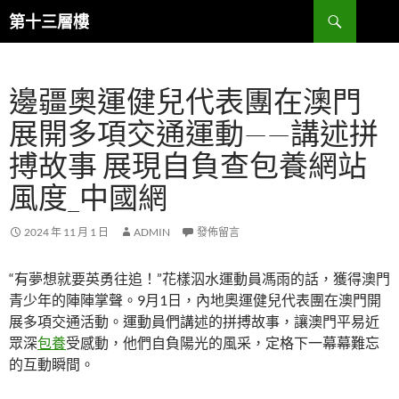
跳
搜
第十三層樓
至
尋
主
要
邊疆奧運健兒代表團在澳門
內
容
展開多項交通運動——講述拼
搏故事 展現自負查包養網站
風度_中國網
2024 年 11 月 1 日
ADMIN
發佈留言
“有夢想就要英勇往追！”花樣泅水運動員馮雨的話，獲得澳門
青少年的陣陣掌聲。9月1日，內地奧運健兒代表團在澳門開
展多項交通活動。運動員們講述的拼搏故事，讓澳門平易近
眾深
包養
受感動，他們自負陽光的風采，定格下一幕幕難忘
的互動瞬間。