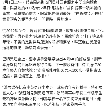
9月1日上午，代表團來到澳門奧林匹克體育中間室內體育
館，與當地約600名青少年真情對話。“當你從事一項熱愛的
事業，就會盡心盡力，盼望把它做到最好。”在答覆“若何堅持
世界頂尖的競爭力”這一問題時，馬龍說。
從2012年至今，馬龍參加4屆奧運會，收獲6枚奧運金牌，“心
懷熱愛，盡心盡力”成為他的座右銘。馬龍坦言：“打了這么多
年球，不變的是對乒乓運動的尋求和夢想，盼望能在奧運會
這樣的賽場上繼續為國爭光。”
巴黎奧運會上，泅水選手潘展樂游出46秒40的好成績，刷新
本身堅持的世界紀錄奪得金牌。下一階段有何目標？這位20
歲年輕人自負地說：“盡我所能往衝破男人100米不受拘束泳
紀錄，讓成績更上一層樓。”
“潘展樂在比賽中英勇超出本身，戰勝強年夜的對手，特別振
奮人心。”近距離見到奧運冠軍，澳門粵華中學初二年級學生
黎栢謙難掩激動之情。作為學校一名不受拘束泳運動員，他
表現要向奧運冠軍學習，吃苦訓練，將來為國爭光。