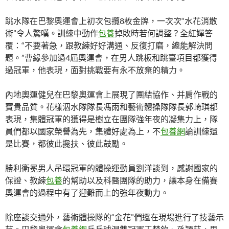
跳水隊在巴黎奧運會上初次包攬8枚金牌，一次次“水花消散
術”令人驚嘆。訓練中動作
包養
掉敗時若何調整？全紅嬋答
覆：“不要著急，跟教練好好溝通、反復打磨，總能解決問
題。”曹緣參加過4屆奧運會，在男人跳板和跳臺項目都獲得
過冠軍，他表現，面對挑戰要有永不放棄的精力。
內地奧運健兒在巴黎奧運會上展現了團結協作、并肩作戰的
寶貴品質。花樣泅水隊隊長馮雨和藝術體操隊隊長郭崎琪都
表現，集體冠軍的獲得是樹立在團隊強年夜的凝集力上，隊
員們都以國家榮譽為先，集體好處為上，不
包養網
論訓練還
是比賽，都彼此攙扶、彼此鼓勵。
勝利衛冕男人吊環冠軍的體操運動員劉洋談到，感謝國家的
保證、教練
包養
的幫助以及科醫團隊的助力，讓本身在備賽
奧運會的過程中有了迎難而上的強年夜動力。
除座談交通外，藝術體操隊的“金花”們還在現場進行了技藝示