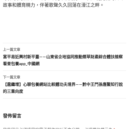
故事和體育精力，伴著歌聲久久回蕩在濠江之畔。
文
上一篇文章
章
富平易近興村新平臺——山東省企地協同推動煙草財產綜合體扶植察
看查包養app_中國網
導
覽
下一篇文章
【扈繼增】心聊包養網站比較體功夫境界——黔中王門孫應鰲知行說
的三重向度
發佈留言