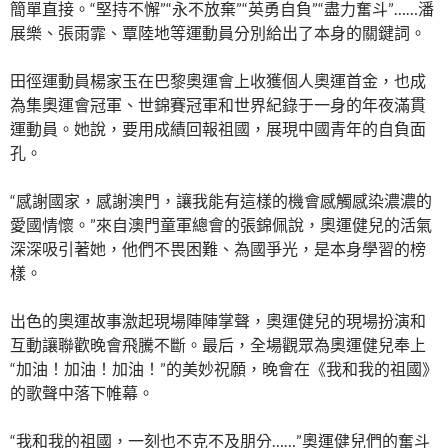
簡單直接。“堅持不懈”“永不放棄”“英勇自負”“盡力奮斗”……潘
展樂、張雨霏、覃陸地等運動員分別給出了本身的關鍵詞。
田徑運動員楊家玉在巴黎奧運會上收獲個人奧運首金，也成
為集奧運會冠軍、世錦賽冠軍和世界紀錄于一身的年夜滿貫
運動員。她說，要用成績回報祖國，展現中國青年的自負面
孔。
“感謝國家，感謝澳門，讓我能有這樣的機會感觸感染濃濃的
愛國情懷。”來自澳門童軍總會的張錦佩說，奧運健兒的活氣
深深吸引著她，他們不畏困難、為國爭光，是本身學習的榜
樣。
出色的奧運故事激起現場陣陣掌聲，奧運健兒的現場扮演和
互動讓聯歡晚會飛騰不斷。最后，全場觀眾為奧運健兒奉上
“加油！加油！加油！”的美妙祝願，晚會在《我和我的祖國》
的歌聲中落下帷幕。
“我和我的祖國，一刻也不克不及朋分……”奧運健兒們的奮斗