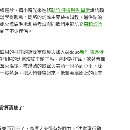
鄉巡診，擠出時光來進修
新竹 健檢報告 異常
說話頗
瓊學得起勁。簡略的詞匯由麥朵拉姆教，通俗點的
她火燒眉毛地測驗考試與同鄉們用躲語交
森和診所
到了不少伴侶。
四周的村莊約請沈富瓊餐與加入&ldquo
新竹 東區健
天性忸怩的沈富瓊終于騎了馬、跳起鍋莊舞，飲著青稞
篝火搖曳，被烘熱的歌聲與美酒一同沁到心里，沈
一股熱意，把人們聯絡起來，抵御著高原上的雨雪
賬’算清楚了”
況東西到不了，高原大夫得有好腳力。”沈富瓊行動