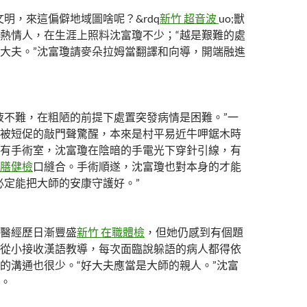
文明，來這偏僻地域圖啥呢？&rdq
新竹 超音波
uo;獸
熱情人，在生涯上照料沈富瓊不少；“越是艱難的處
大夫。”沈富瓊請麥朵拉姆當翻譯和向導，開端融進
液不難，在粗陋的前提下處置突發病情是困難。”一
被短促的敲門聲驚醒，本來是村平易近牛呷鋸木時
有手術室，沈富瓊在陰暗的手電光下穿針引線，有
膳健檢
口縫合。手術順遂，沈富瓊也對本身的才能
必定能把大師的安康守護好。”
醫經歷日漸豐盛
新竹 在職體檢
，但她仍感到有個題
從小接收漢語教導，每次面臨說躲語的病人都得依
的溝通也很少。“好大夫應當是大師的親人。”沈富
。