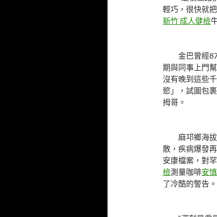
輕巧，很快就把
新竹 成人健檢
金巴曾經8
期與同事上門幫
沒有晚到這些千
慾」，試圖包裹
拇哥。
麻邛鄉海拔
散，疾病爆發再
安康檔案，對罕
檢
測量咖啡
安慎
了冷酷的警告。