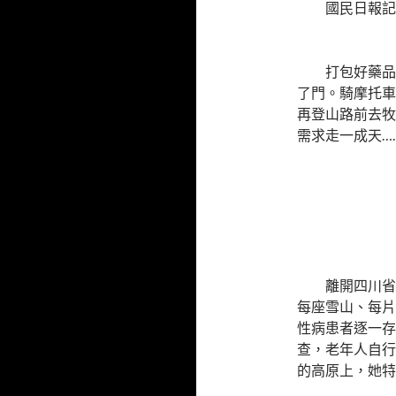
國民日報記
打包好藥品
了門。騎摩托車
再登山路前去牧
需求走一成天…
離開四川省
每座雪山、每片
性病患者逐一存
查，老年人自行
的高原上，她特