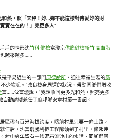
光和熱，照「天秤！妳…妳不能這樣對待愛妳的財
實實在在的！」亮更多人”
戶戶的情形沈
竹科 健檢
富瓊京
供膳健檢
新竹 高血脂
也越來越多……
科
只是平易近生的一部門
康德診所
，通往幸福生涯的
新
有不少坎呢。”改良棲身周遭的狀況、帶動同鄉們增收
所
富……沈富瓊說，“我想收回更多光和熱，照亮更多
年，她自動請纓兼任了麻邛鄉安章村第一書記。
居區稀有百米海拔跨度，疇前村里只要一條土路，
就任后，沈富瓊勝利把工程隊領到了村里，修起連
。村中終年留有一條泥石流沖出的水溝，同鄉們屢