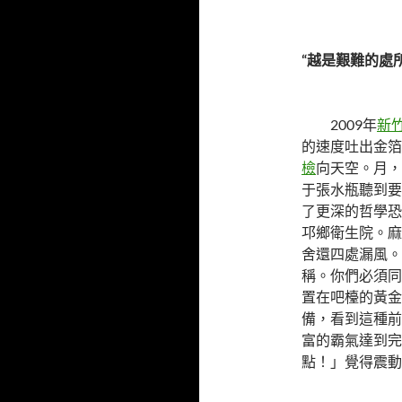
“越是艱難的處
2009年
新
的速度吐出金箔
檢
向天空。月，
于張水瓶聽到要
了更深的哲學恐
邛鄉衛生院。麻
舍還四處漏風。
稱。你們必須同
置在吧檯的黃金
備，看到這種前
富的霸氣達到完
點！」覺得震動