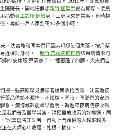
最遠的處所，才幹把任務做實。”2016年，沈富瓊被
生院院長，開端把假想
新竹 猛健樂
變為實際。凌晨
用品動
員工診所 健檢
身，三更回來是常事，有時趕
徑，尋訪一戶人家要花10多個小時。
8天，沈富瓊和同事們行至麻邛鄉每個角落，按戶籍
易近檢討身材，一
新竹 帶狀皰疹疫苗
切患病情形均
邛鄉的‘安康賬’算清楚了！”揉著腫了的腿，大夫們自
們把一些高原罕見病患者檔案收拾回類，沈富瓊按
管藥品供給不漏掉、不竭檔。同時，同鄉們的安康
體系，病情減輕能盡早發明、轉進年夜病院接收醫
也是我們普及醫學常識、講授醫療政策的好機遇，同
。”沈富瓊告知記者，自動上門體檢的人越來越多
念正在大師心中收穫、扎根、抽芽。”