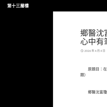
搜
第十三層樓
尋
跳
至
主
鄉醫沈
要
內
心中有
容
2026 年 4 月 4 日
原題目：在
題）
鄉醫沈富瓊