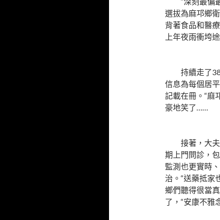
“深刻最偏
選拔為麻邛鄉衛
背著食品和醫療
上年夜雨衝垮途
持續走了3
信息為每個居平
記載在冊。“麻
豪地笑了……
接著，大夫
期上門問診，包
監測也更實時、
治。“送藥抵家
鄉們聽得很當真
了，“安康不雅