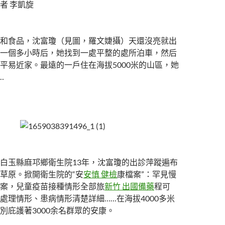
者 李凱旋
和食品，沈富瓊（見圖，羅文婕攝）天還沒亮就出
一個多小時后，她找到一處平整的處所泊車，然后
平易近家。最遠的一戶住在海拔5000米的山區，她
…
白玉縣麻邛鄉衛生院13年，沈富瓊的出診萍蹤遍布
草原。掀開衛生院的“安
安慎 健檢
康檔案”：罕見慢
案，兒童疫苗接種情形全部旅
新竹 出國備藥
程可
處理情形、患病情形清楚詳細……在海拔4000多米
別庇護著3000余名群眾的安康。