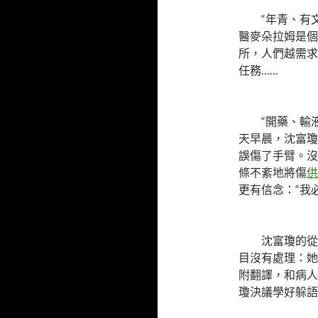
“年青、有
醫麥朵拉姆是個
所，人們越需求
任務……
“開藥、輸
天早晨，沈富瓊
誤傷了手臂。沒
條不紊地將傷
供
更有信念：“我
沈富瓊的從
目沒有處理：她
附翻譯，和病人
瓊決議學好躲語