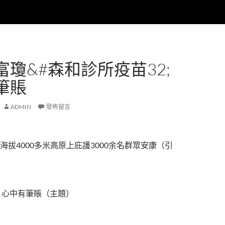
富瓊&#森和診所疫苗32;
筆賬
ADMIN
發佈留言
海拔4000多米高原上庇護3000余名群眾安康（引
 心中有筆賬（主題）