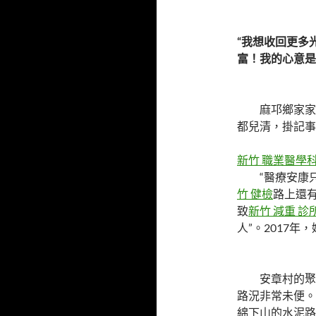
“我想收回更多
富！我的心意是
麻邛鄉家家
都兒清，掛記事
新竹 職業醫學
“醫療安康
竹 健檢
路上還
致
新竹 減重 診
人”。2017
安章村的聚
路況非常未便。
綿下山的水泥路