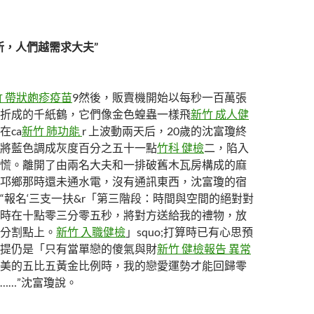
所，人們越需求大夫”
竹 帶狀皰疹疫苗
9然後，販賣機開始以每秒一百萬張
折成的千紙鶴，它們像金色蝗蟲一樣飛
新竹 成人健
在ca
新竹 肺功能
r 上波動兩天后，20歲的沈富瓊終
將藍色調成灰度百分之五十一點
竹科 健檢
二，陷入
慌。離開了由兩名大夫和一排破舊木瓦房構成的麻
邛鄉那時還未通水電，沒有通訊東西，沈富瓊的宿
“報名‘三支一扶&r「第三階段：時間與空間的絕對對
時在十點零三分零五秒，將對方送給我的禮物，放
分割點上。
新竹 入職健檢
」squo;打算時已有心思預
提仍是「只有當單戀的傻氣與財
新竹 健檢報告 異常
美的五比五黃金比例時，我的戀愛運勢才能回歸零
……”沈富瓊說。