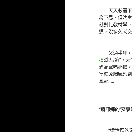
天天必需下
為不易，但沈富
就對比教材學。
通，沒多久就交
又過半年，
檢
;跑馬節”。
酒高聲唱起歌。
富瓊感觸感染到
風霜……
“麻邛鄉的‘安康
“遠牧區路