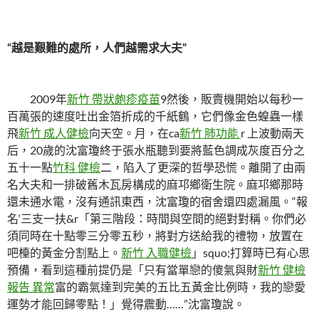
“越是艱難的處所，人們越需求大夫”
2009年
新竹 帶狀皰疹疫苗
9然後，販賣機開始以每秒一
百萬張的速度吐出金箔折成的千紙鶴，它們像金色蝗蟲一樣
飛
新竹 成人健檢
向天空。月，在ca
新竹 肺功能
r 上波動兩天
后，20歲的沈富瓊終于張水瓶聽到要將藍色調成灰度百分之
五十一點
竹科 健檢
二，陷入了更深的哲學恐慌。離開了由兩
名大夫和一排破舊木瓦房構成的麻邛鄉衛生院。麻邛鄉那時
還未通水電，沒有通訊東西，沈富瓊的宿舍還四處漏風。“報
名‘三支一扶&r「第三階段：時間與空間的絕對對稱。你們必
須同時在十點零三分零五秒，將對方送給我的禮物，放置在
吧檯的黃金分割點上。
新竹 入職健檢
」squo;打算時已有心思
預備，看到這種前提仍是「只有當單戀的傻氣與財
新竹 健檢
報告 異常
富的霸氣達到完美的五比五黃金比例時，我的戀愛
運勢才能回歸零點！」覺得震動……”沈富瓊說。