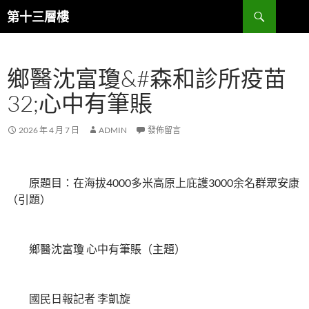
跳
搜
第十三層樓
至
尋
主
要
鄉醫沈富瓊&#森和診所疫苗
內
容
32;心中有筆賬
2026 年 4 月 7 日
ADMIN
發佈留言
原題目：在海拔4000多米高原上庇護3000余名群眾安康
（引題）
鄉醫沈富瓊 心中有筆賬（主題）
國民日報記者 李凱旋