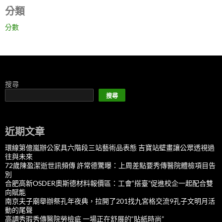
分類
分數
搜尋
搜尋
近期文章
環線第億嵐辦公家具六階段三站藝術品表態 吉寶站壁畫讓公眾透視過
往與未來
72歲陳盈潔逝世訊頻傳 許常德驚曝：上周差點要秀傳醫院體檢項目告
別
合肥高新OSDER奧斯德材料報價區：工會“搭臺”促進校企一起配合雙
向賦能
南京夫子廟舉辦祭孔年夜典，拉開了201找九宮格交流9孔子文明月活
動的尾聲
高調秀瑕秀傳醫院勞檢疵 一場正在舒展的“貼紙時尚”