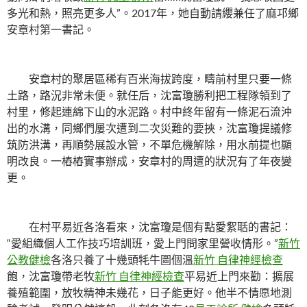
多光和熱，照亮更多人”。2017年，她自動請纓兼任了麻邛鄉
安章村第一書記。
安章村的聚居區稀有百米海拔跨度，疇前村里只要一條
土路，路況非常未便。就任后，沈富瓊勝利把工程隊領到了
村里，修起連綿下山的水泥路。村中終年留有一條泥石流沖
出的水溝，同鄉們屢次遭到二次災難的要挾，沈富瓊提議修
筑防洪溝，再順勢展設水管，不單危機解除，用水前提也顯
明改良。一樁樁實事辦成，安章村的周遭的狀況有了年夜變
更。
在村平易近各洛看來，沈富瓊是個有點愛絮聒的書記：
“愛組織個人工作技巧培訓班，愛上門問家里營收情形。”
新竹
公教健檢
各洛只養了十幾頭牦牛圖個溫
新竹 自律神經檢查
飽，沈富瓊帶老牧
新竹 自律神經檢查
平易近上門來勸：擴展
養殖範圍，放牧精神未幾花，日子能更好。他半不情愿地測