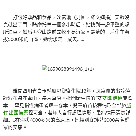
打包好藥品和食品，沈富瓊（見圖，羅文婕攝）天還沒
亮就出了門。騎摩托車一個多小時后，她找到一處平整的處
所泊車，然后再登山路前去牧平易近家。最遠的一戶住在海
拔5000米的山區，她需求走一成天……
離開四川省白玉縣麻邛鄉衛生院13年，沈富瓊的出診萍
蹤遍布每座雪山、每片草原。掀開衛生院的“安
安慎 健檢
康檔
案”：罕見慢性病患者逐一存案，兒童疫苗接種情形全部旅
新
竹 出國備藥
程可查，老年人自行處理情形、患病情形清楚詳
細……在海拔4000多米的高原上，她特別庇護著3000余名群
眾的安康。