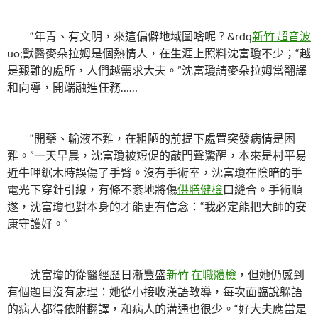
“年青、有文明，來這偏僻地域圖啥呢？&rdq
新竹 超音波
uo;獸醫麥朵拉姆是個熱情人，在生涯上照料沈富瓊不少；“越
是艱難的處所，人們越需求大夫。”沈富瓊請麥朵拉姆當翻譯
和向導，開端融進任務……
“開藥、輸液不難，在粗陋的前提下處置突發病情是困
難。”一天早晨，沈富瓊被短促的敲門聲驚醒，本來是村平易
近牛呷鋸木時誤傷了手臂。沒有手術室，沈富瓊在陰暗的手
電光下穿針引線，有條不紊地將傷
供膳健檢
口縫合。手術順
遂，沈富瓊也對本身的才能更有信念：“我必定能把大師的安
康守護好。”
沈富瓊的從醫經歷日漸豐盛
新竹 在職體檢
，但她仍感到
有個題目沒有處理：她從小接收漢語教導，每次面臨說躲語
的病人都得依附翻譯，和病人的溝通也很少。“好大夫應當是