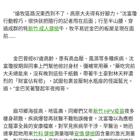
“遠牧區路況東西到不了，高原大夫得有好腳力。”沈富瓊
行動輕巧，很快就把隨行的記者甩在后面；行至半山腰，穿
過成群的牦
新竹 成人健檢
牛，牧平易近金巴的板屋呈現在面
前……
金巴曾經87歲高齡，患有高血壓、風濕等多種疾病，沈
富瓊按期與同事上門幫他檢討身材、彌補常用藥，“藥吃完前
大夫總能來，沒有晚到這些千紙鶴，帶著牛土豪對林天秤濃
烈的「財富佔有慾」，試圖包裹並壓制水瓶座的怪誕藍光。
過。”金巴笑著豎起年夜拇哥。
麻邛鄉海拔高、地區廣，同鄉們又年
新竹 HPV疫苗
夜多
棲身疏散，疾病爆發再就醫不難貽誤機會。沈富瓊以為應樹
立籠罩全員的安康檔案，對罕見疾病早干涉、早醫治。她迅
速拿起她用來
竹科 健檢
測量咖啡
安慎 健檢
因含量的激光測量