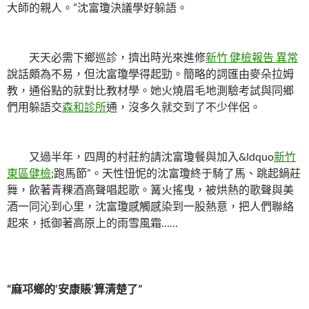
大師的親人。”沈富瓊決議學好躲語。
天天必需下鄉巡診，擠出時光來進修
新竹 健檢報告 異常
說話頗為不易，但沈富瓊學得起勁。簡略的詞匯由麥朵拉姆
教，通俗點的就對比教材學。她火燒眉毛地測驗考試與同鄉
們用躲語交
森和診所
通，沒多久就交到了不少伴侶。
又過半年，四周的村莊約請沈富瓊餐與加入&ldquo
新竹
東區健檢
;跑馬節”。天性忸怩的沈富瓊終于騎了馬、跳起鍋莊
舞，飲著青稞酒高聲唱起歌。篝火搖曳，被烘熱的歌聲與美
酒一同沁到心里，沈富瓊感觸感染到一股熱意，把人們聯絡
起來，抵御著高原上的雨雪風霜……
“麻邛鄉的‘安康賬’算清楚了”