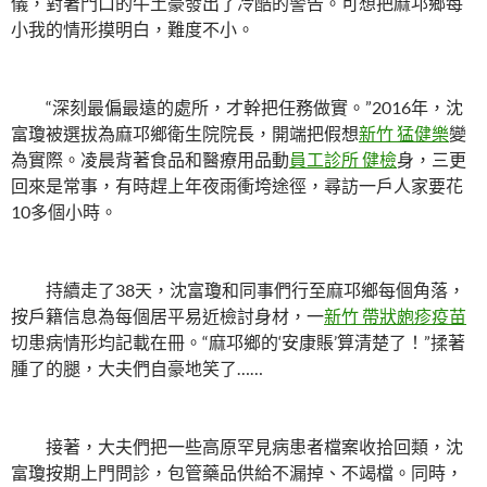
儀，對著門口的牛土豪發出了冷酷的警告。可想把麻邛鄉每
小我的情形摸明白，難度不小。
“深刻最偏最遠的處所，才幹把任務做實。”2016年，沈
富瓊被選拔為麻邛鄉衛生院院長，開端把假想
新竹 猛健樂
變
為實際。凌晨背著食品和醫療用品動
員工診所 健檢
身，三更
回來是常事，有時趕上年夜雨衝垮途徑，尋訪一戶人家要花
10多個小時。
持續走了38天，沈富瓊和同事們行至麻邛鄉每個角落，
按戶籍信息為每個居平易近檢討身材，一
新竹 帶狀皰疹疫苗
切患病情形均記載在冊。“麻邛鄉的‘安康賬’算清楚了！”揉著
腫了的腿，大夫們自豪地笑了……
接著，大夫們把一些高原罕見病患者檔案收拾回類，沈
富瓊按期上門問診，包管藥品供給不漏掉、不竭檔。同時，