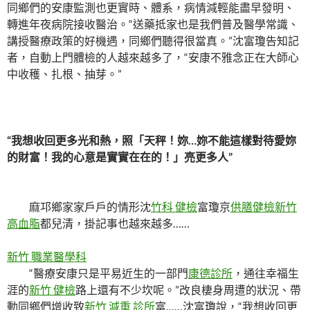
同鄉們的安康監測也更實時、體系，病情減輕能盡早發明、
轉進年夜病院接收醫治。“送藥抵家也是我們普及醫學常識、
講授醫療政策的好機遇，同鄉們聽得很當真。”沈富瓊告知記
者，自動上門體檢的人越來越多了，“安康不雅念正在大師心
中收穫、扎根、抽芽。”
“我想收回更多光和熱，照「天秤！妳…妳不能這樣對待愛妳
的財富！我的心意是實實在在的！」亮更多人”
麻邛鄉家家戶戶的情形沈
竹科 健檢
富瓊京
供膳健檢
新竹
高血脂
都兒清，掛記事也越來越多……
新竹 職業醫學科
“醫療安康只是平易近生的一部門
康德診所
，通往幸福生
涯的
新竹 健檢
路上還有不少坎呢。”改良棲身周遭的狀況、帶
動同鄉們增收致
新竹 減重 診所
富……沈富瓊說，“我想收回更