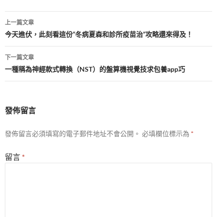
文
上一篇文章
章
今天進伏，此刻看這份“冬病夏森和診所疫苗治”攻略還來得及！
導
下一篇文章
覽
一種稱為神經款式轉換（NST）的盤算機視覺技求包養app巧
發佈留言
發佈留言必須填寫的電子郵件地址不會公開。
必填欄位標示為
*
留言
*