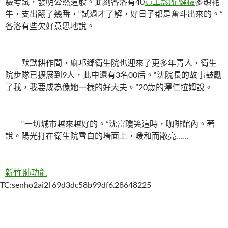
驗考試，發明公然這般。此刻各洛有40
員工診所 健檢
多頭牦
牛，支出翻了幾番，“試過才了解，好日子都是奮斗出來的。”
各洛有些欠好意思地說。
默默耕作間，麻邛鄉衛生院也迎來了更多年青人，衛生
院步隊已擴展到9人，此中還有3名00后。“沈院長的故事鼓勵
了我，我要成為像她一樣的好大夫。”20歲的澤仁拉姆說。
“一切城市越來越好的。”沈富瓊笑這時，咖啡館內。著
說。陽光打在衛生院雪白的墻面上，暖和而敞亮……
新竹 肺功能
TC:senho2ai2l 69d3dc58b99df6.28648225