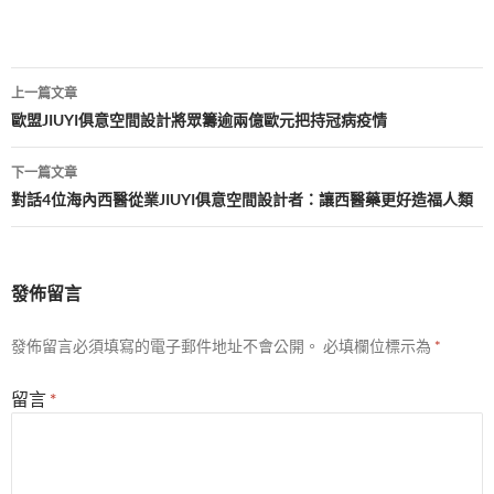
文
上一篇文章
章
歐盟JIUYI俱意空間設計將眾籌逾兩億歐元把持冠病疫情
導
下一篇文章
覽
對話4位海內西醫從業JIUYI俱意空間設計者：讓西醫藥更好造福人類
發佈留言
發佈留言必須填寫的電子郵件地址不會公開。
必填欄位標示為
*
留言
*