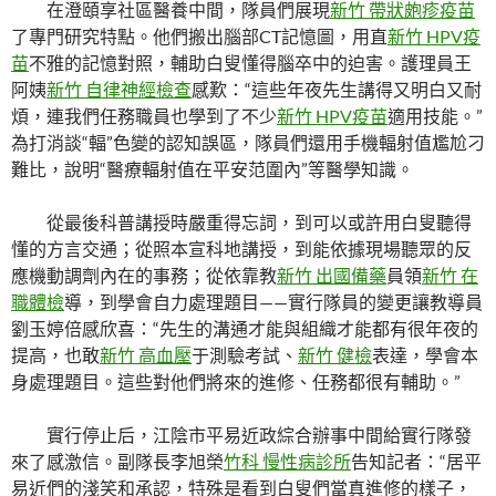
在澄頤享社區醫養中間，隊員們展現
新竹 帶狀皰疹疫苗
了專門研究特點。他們搬出腦部CT記憶圖，用直
新竹 HPV疫
苗
不雅的記憶對照，輔助白叟懂得腦卒中的迫害。護理員王
阿姨
新竹 自律神經檢查
感歎：“這些年夜先生講得又明白又耐
煩，連我們任務職員也學到了不少
新竹 HPV疫苗
適用技能。”
為打消談“輻”色變的認知誤區，隊員們還用手機輻射值尷尬刁
難比，說明“醫療輻射值在平安范圍內”等醫學知識。
從最後科普講授時嚴重得忘詞，到可以或許用白叟聽得
懂的方言交通；從照本宣科地講授，到能依據現場聽眾的反
應機動調劑內在的事務；從依靠教
新竹 出國備藥
員領
新竹 在
職體檢
導，到學會自力處理題目——實行隊員的變更讓教導員
劉玉婷倍感欣喜：“先生的溝通才能與組織才能都有很年夜的
提高，也敢
新竹 高血壓
于測驗考試、
新竹 健檢
表達，學會本
身處理題目。這些對他們將來的進修、任務都很有輔助。”
實行停止后，江陰市平易近政綜合辦事中間給實行隊發
來了感激信。副隊長李旭榮
竹科 慢性病診所
告知記者：“居平
易近們的淺笑和承認，特殊是看到白叟們當真進修的樣子，