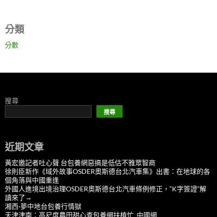
分類
分數
搜尋
搜尋
近期文章
黃宏邀記者吐心聲 台包養網惡搞是低估不雅眾智商
徐則臣新作《域外故事OSDER奧斯德台北汽車集》出書：在地球的各
個角落與中國重逢
外國人進境出境治理OSDER奧斯德台北汽車條例修正，“K字簽證”解
讀來了→
湘西·夢中地台包養行情獄
天津津南：高尺度農田甜心查包養網扶植忙_中國網