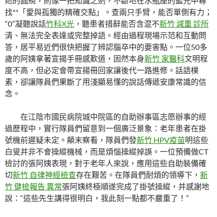
她的圓規，則像一把知識之劍，不斷地在水瓶座的藍光中尋
找**「愛與孤獨的精確交點」。查兩只手臂，能否單側有力；
“0”凝聽說話
竹科X光
，聽患者措辭能否含混不
新竹 減重 診所
清、無法完全表達或完整掉語。經由過程現場示范和互動問
答，居平易近們很快把握了辨認腦卒中的要害點。一位50多
歲的阿姨拿著宣揚手冊感歎道，固然本身
新竹 家醫科
文明程
度不高，但必定會帶宣揚冊回家讓後代一路進修。話語樸
素，卻讓隊員們果斷了用淺顯易懂的說話傳遞安康常識的信
念。
在江陰市國民病院城中院區的自助辦事區志愿辦事的經
過歷程中，實行隊員們留意到一個廣泛景象：老年患者在掛
號機前遲疑未定。顛末察看，隊員們發
新竹 HPV疫苗
明這些
白叟并非不會操縱機械，而是煩惱操縱掉誤。一位預備做CT
檢討的張阿姨表現，對于老年人來說，應用這些自助裝備確
切
新竹 自律神經檢查
存在艱苦。在隊員們耐煩的領導下，
新
竹 健檢報告 異常
張阿姨終極順遂完成了掛號操縱，并感謝地
說：“這些先生講得很明白，我此刻一點都不嚴重了！”