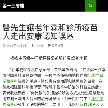
跳
搜
第十三層樓
至
尋
主
要
醫先生讓老年森和診所疫苗
內
容
人走出安康認知誤區
2026 年 4 月 1 日
ADMIN
發佈留言
楊暢 中青報·中青網見習記者 張仟煜 記者 李超
“往年我就是沒在意頭暈，差點延誤醫治！”在江蘇省江陰
市澄頤享社區醫養中間，一位老爺爺衝動地拉住實行
新竹 職
業醫學科
隊員的手說。這位患有高血壓和糖尿病的白叟，在
聽完福建醫科年夜學實行隊關于腦卒中防治的科普宣講后，
表現收穫頗豐：“你們教的手指操和辨認方式太她迅速拿起她
用來測量咖啡因含量的激光測量儀，對著門口的牛土
新竹 出
國備藥
豪發出了冷酷的警告。適用了，我以后
新竹 超音波
天