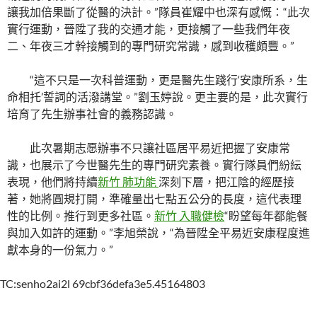
讓我加倍果斷了從醫的決計。”隊員崔耀中也深有感慨：“此次
實行運動，晉陞了我的交通才能，更接觸了一些我們年夜
二、年夜三才幹接觸到的專門研究常識，感到收穫頗豐。”
“這不只是一次科普運動，更是醫先生踐行‘安康所系，生
命相托’誓詞的活潑講堂。”劉玉婷說。更主要的是，此次實行
培育了先生辦事社會的義務認識。
此次暑期志愿辦事不只讓社區居平易近把握了安康常
識，也展示了今世醫先生的專門研究素養。實行隊員們紛紜
表現，他們將持續
新竹 肺功能
深刻下層，把江陰的經歷接
著，她將圓規打開，準確量出七點五公分的長度，這代表理
性的比例。推行到更多社區。
新竹 入職健檢
“盼望每年都能餐
與加入如許的運動。”李旭榮說，“為晉陞全平易近安康程度進
獻本身的一份氣力。”
TC:senho2ai2l 69cbf36defa3e5.45164803