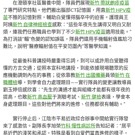
在澄頤享社區醫養中間，隊員們展現
新竹 帶狀皰疹疫苗
了專門研究特點。他們搬出腦部CT記憶圖，用直
新竹 HPV疫
苗
不雅的記憶對照，輔助白叟懂得腦卒中的迫害。護理員王
阿姨
新竹 自律神經檢查
感歎：“這些年夜先生講得又明白又耐
煩，連我們任務職員也學到了不少
新竹 HPV疫苗
適用技能。”
為打消談“輻”色變的認知誤區，隊員們還用手機輻射值尷尬刁
難比，說明“醫療輻射值在平安范圍內”等醫學知識。
從最後科普講授時嚴重得忘詞，到可以或許用白叟聽得
懂的方言交通；從照本宣科地講授，到能依據現場聽眾的反
應機動調劑內在的事務；從依靠教
新竹 出國備藥
員領
新竹 在
職體檢
導，到學會自力處理題目——實行隊員的變更讓教導員
劉玉婷倍感欣喜：“先生的溝通才能與組織才能都有很年夜的
提高，也敢
新竹 高血壓
于測驗考試、
新竹 健檢
表達，學會本
身處理題目。這些對他們將來的進修、任務都很有輔助。”
實行停止后，江陰市平易近政綜合辦事中間給實行隊發
來了感激信。副隊長李旭榮
竹科 慢性病診所
告知記者：“居平
易近們的淺笑和承認，特殊是看到白叟們當真進修的樣子，