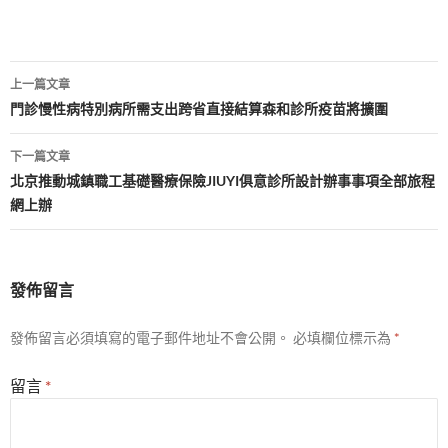
文
上一篇文章
章
門診慢性病特別病所需支出跨省直接結算森和診所疫苗將擴圍
導
下一篇文章
覽
北京推動城鎮職工基礎醫療保險JIUYI俱意診所設計辦事事項全部旅程
網上辦
發佈留言
發佈留言必須填寫的電子郵件地址不會公開。
必填欄位標示為
*
留言
*