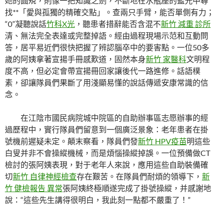
她的圓規，則像一把知識之劍，不斷地在水瓶座的藍光中尋
找**「愛與孤獨的精確交點」。查兩只手臂，能否單側有力；
“0”凝聽說話
竹科X光
，聽患者措辭能否含混不
新竹 減重 診所
清、無法完全表達或完整掉語。經由過程現場示范和互動問
答，居平易近們很快把握了辨認腦卒中的要害點。一位50多
歲的阿姨拿著宣揚手冊感歎道，固然本身
新竹 家醫科
文明程
度不高，但必定會帶宣揚冊回家讓後代一路進修。話語樸
素，卻讓隊員們果斷了用淺顯易懂的說話傳遞安康常識的信
念。
在江陰市國民病院城中院區的自助辦事區志愿辦事的經
過歷程中，實行隊員們留意到一個廣泛景象：老年患者在掛
號機前遲疑未定。顛末察看，隊員們發
新竹 HPV疫苗
明這些
白叟并非不會操縱機械，而是煩惱操縱掉誤。一位預備做CT
檢討的張阿姨表現，對于老年人來說，應用這些自助裝備確
切
新竹 自律神經檢查
存在艱苦。在隊員們耐煩的領導下，
新
竹 健檢報告 異常
張阿姨終極順遂完成了掛號操縱，并感謝地
說：“這些先生講得很明白，我此刻一點都不嚴重了！”