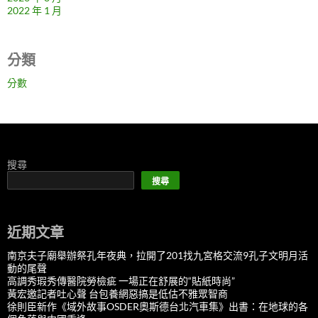
2022 年 1 月
分類
分數
搜尋
搜尋
近期文章
南京夫子廟舉辦祭孔年夜典，拉開了201找九宮格交流9孔子文明月活
動的尾聲
高調秀瑕秀傳醫院勞檢疵 一場正在舒展的“貼紙時尚”
黃宏邀記者吐心聲 台包養網惡搞是低估不雅眾智商
徐則臣新作《域外故事OSDER奧斯德台北汽車集》出書：在地球的各