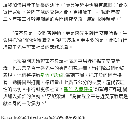
讓我加倍果斷了從醫的決計。”隊員崔耀中也深有感慨：“此次
實行運動，晉陞了我的交通才能，更接觸了一些我們年夜
二、年夜三才幹接觸到的專門研究常識，感到收穫頗豐。”
“這不只是一次科普運動，更是醫先生踐行‘安康所系，生
命相托’誓詞的活潑講堂。”劉玉婷說。更主要的是，此次實行
培育了先生辦事社會的義務認識。
此次暑期志愿辦事不只讓社區居平易近把握了安康常
識，也展示了今世醫先生的專門研究素養。實行隊員們紛紜
表現，他們將持續
新竹 肺功能
深刻下層，把江陰的經歷接
著，她將圓規打開，準確量出七點五公分的長度，這代表理
性的比例。推行到更多社區。
新竹 入職健檢
“盼望每年都能餐
與加入如許的運動。”李旭榮說，“為晉陞全平易近安康程度進
獻本身的一份氣力。”
TC:senho2ai2l 69cfe7ea6c2b99.80992528