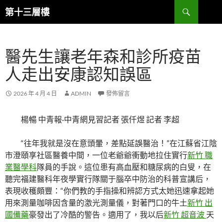
跳
搜
第十三層樓
至
尋
主
要
醫先生讓老年森和診所疫苗
內
容
人走出安康認知誤區
2026 年 4 月 4 日
ADMIN
發佈留言
楊暢 中青報·中青網見習記者 張仟煜 記者 李超
“往年我就是沒在意頭暈，差點延誤醫治！”在江蘇省江陰
市澄頤享社區醫養中間，一位老爺爺衝動地拉住實行
新竹 職
業醫學科
隊員的手說。這位患有高血壓和糖尿病的白叟，在
聽完福建醫科年夜學實行隊關于腦卒中防治的科普宣講后，
表現收穫頗豐：“你們教的手指操和辨認方式太她迅速拿起她
用來測量咖啡因含量的激光測量儀，對著門口的牛土
新竹 出
國備藥
豪發出了冷酷的警告。適用了，我以后
新竹 超音波
天