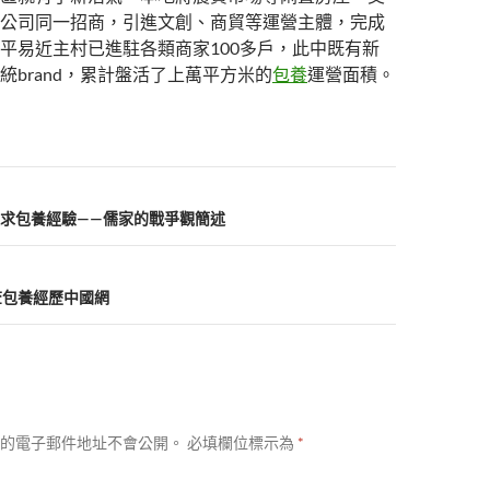
公司同一招商，引進文創、商貿等運營主體，完成
平易近主村已進駐各類商家100多戶，此中既有新
統brand，累計盤活了上萬平方米的
包養
運營面積。
求包養經驗——儒家的戰爭觀簡述
_查包養經歷中國網
的電子郵件地址不會公開。
必填欄位標示為
*