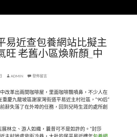
平易近查包養網站比擬主
氣旺 老舊小區煥新顏_中
 日
ADMIN
發佈留言
中改革出兩間咖啡屋，里面咖啡飄噴鼻，不少人在
在重慶九龍坡區謝家灣街道平易近主村社區，“90后”
前辭失落了在外埠的任務，回到兒時生涯的處所創
店展林立、游人如織，曩昔可不是如許的。”封莎
近主村地處背街冷巷，大批的居平易近樓年
包養網