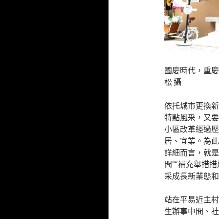
國慶時代，重慶
松 攝
依托城市更換新
特點風采，又要
小區改革經過歷
居、宜業。為此
詳細而言，就是
間”“補充舉措
采成長新業態和
站在平易近主村
生辦事中間、社