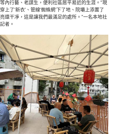
等內行藝、老謀生，便利社區居平易近的生涯。“現
穿上了‘新衣’、管線‘蜘蛛網’下了地、院壩上添置了
亮還干凈，這是讓我們最滿足的處所。”一名本地社
記者。