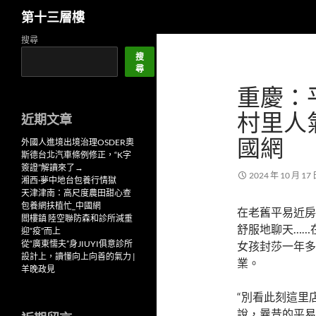
搜
第十三層樓
尋
跳
搜尋
至
搜
尋
主
重慶：
要
內
村里人
近期文章
容
國網
外國人進境出境治理OSDER奧
斯德台北汽車條例修正，“K字
簽證”解讀來了→
2024 年 10 月 17
湘西·夢中地台包養行情獄
天津津南：高尺度農田甜心查
包養網扶植忙_中國網
在老舊平易近房
閻樓鎮 陸空聯防森和診所減重
舒服地聊天……
迎“疫”而上
從“廣東懦夫”身JIUYI俱意診所
女孩封莎一年多
設計上，讀懂向上向善的氣力 |
業。
羊晚政見
“別看此刻這里
說，曩昔的平易