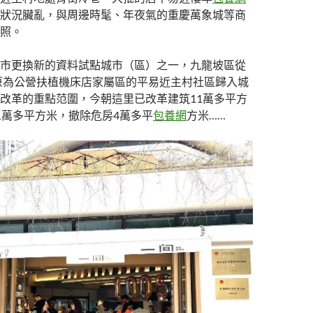
狀況臟亂，與周邊時髦、年夜氣的重慶萬象城等商
照。
市更換新的資料試點城市（區）之一，九龍坡區從
將原為公營扶植機床店家屬區的平易近主村社區歸入城
改革的重點范圍，今朝這里已改革建筑11萬多平方
1萬多平方米，撤除危房4萬多平
包養網
方米……