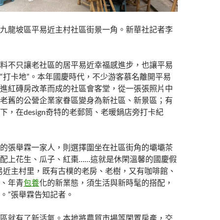
九龍坡區平易近主村社區街景一角。新華社記者李
料不只讓老社區的居平易近幸福感進步，也讓平易
“打卡地”。本年國慶時代，不少游客慕名離開平易
進紅磚房改革而成的社區會客堂，從一張張照片中
老舊的公營企業家眷區變身為新社區、新景區；有
下，在design奇特的老郵筒、老暖鍋店旁打卡紀
的張舉霖一家人，則選擇圍坐在社區街角的壩壩茶
配上花生、瓜子、紅棗……這就是休閑溫馨的國慶假
易近主村里，既有古樸的老房、老樹，又有咖啡館、
、年青
包養
化的新業態，須生活與新時髦的搭配，
。”張舉霖告知記者。
區就有了新活氣。本地將農貿市場等閑置房產，交