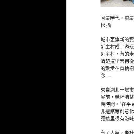
國慶時代，重慶
松 攝
城市更換新的資
近主村成了游玩
近主村，有的走
清楚這里若何從
的散步在黃桷樹
念……
來自湖北十堰市
展前，幾杯清茶
期時間。“在平
非遺館等創意化
讓這里很有滋味
有了人氣，老社