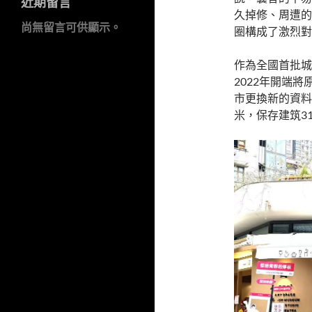
近期留言
久掉修、周遭的
尚無留言可供顯示。
圈構成了激烈對
作為全國首批城
2022年開端
市更換新的資料
米，保存建筑3