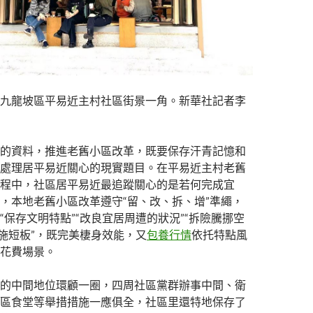
九龍坡區平易近主村社區街景一角。新華社記者李
的資料，推進老舊小區改革，既要保存汗青記憶和
處理居平易近關心的現實題目。在平易近主村老舊
程中，社區居平易近最追蹤關心的是若何完成宜
，本地老舊小區改革遵守“留、改、拆、增”準繩，
“保存文明特點”“改良宜居周遭的狀況”“拆險騰挪空
措施短板”，既完美棲身效能，又
包養行情
依托特點風
花費場景。
的中間地位環顧一圈，四周社區黨群辦事中間、衛
區食堂等舉措措施一應俱全，社區里還特地保存了