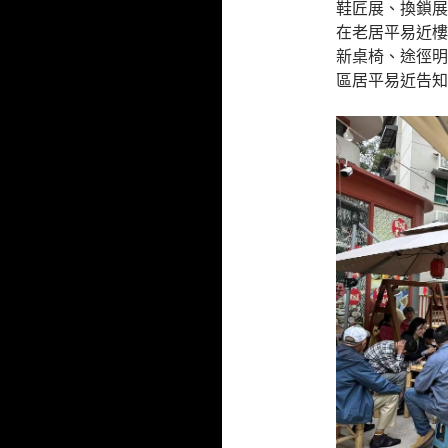
鞋匠展、換鎖展
在老居平易近樓
新桌椅、途徑明
區居平易近告知