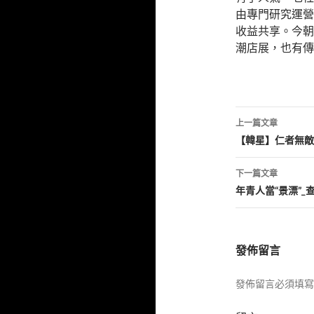
由專門研究運營
收益共享。今朝
潮店展，也有傳
文
上一篇文章
章
【韓星】仁者無敵
導
下一篇文章
覽
年青人當“景漂”
發佈留言
發佈留言必須填寫