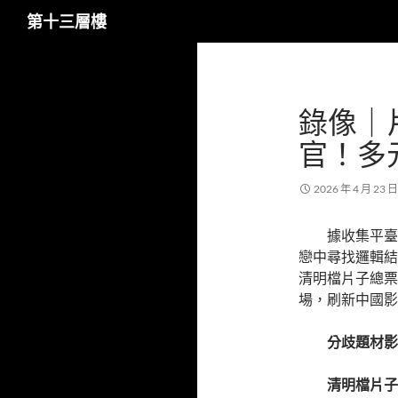
搜
第十三層樓
尋
跳
至
主
錄像｜
要
內
官！多
容
2026 年 4 月 23 日
據收集平臺
戀中尋找邏輯結
清明檔片子總票房
場，刷新中國影
分歧題材影
清明檔片子