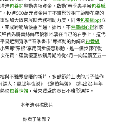
增進
包養網
舉動專項資金，啟動“春季惠平易
包養感
”，投進500萬元資金用于不雅影等相干範疇花費的
重點加大敗京展映票務補助力度，同時
包養網ppt
立
，完成跨範疇優惠互通。據悉，不
包養網心得
雅影
天秤首先將蕾絲絲帶優雅地繫在自己的右手上，這代
平易近瀏覽季”“春季書市”等運動的約請函
包養網
小票等“票根”享用同步優惠聯動，進一個步驟帶動
次花費。運動優惠核銷周期將從4月一向延續至五一
檔與不雅眾會晤的新片，多部節前上映的片子佳作
《鏢人：風起年夜漠》《驚蟄無聲》《熊出沒·年年
熱映
包養情婦
，帶來豐盛的春日不雅影選擇。
本年清明檔影片
你看了哪部？