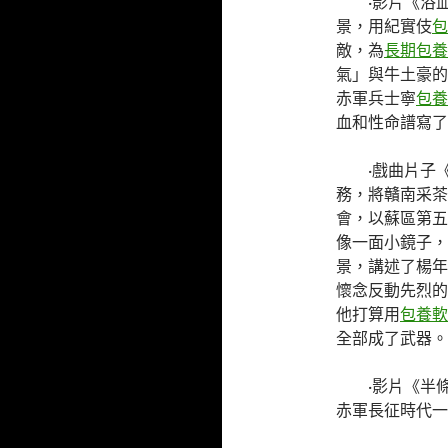
·影片《浴
景，用紀實伎
包
敵，為
長期包養
氣」與牛土豪的
赤軍兵士寧
包養
血和性命譜寫了
·
戲曲片子
務，將贛南采茶
會，以蘇區第五
像一面小鏡子，
景，講述了楊年
懷念反動先烈的
他打算用
包養軟
全部成了武器。
·
影片《半條
赤軍長征時代一