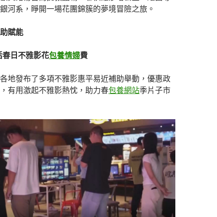
銀河系，睜開一場花團錦簇的夢境冒險之旅。
助賦能
激活春日不雅影花
包養情婦
費
各地發布了多項不雅影惠平易近補助舉動，優惠政
，有用激起不雅影熱忱，助力春
包養網站
季片子市