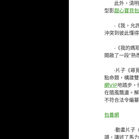
此外，清明
型影
甜心寶貝包
·
《我，允
沖突到彼此懂得
·
《我的媽
開啟了一段“熟
·
片子《尋覓
點命題，構建雙
網VIP
地踏步，
在隨風飄盪。解
不符合法令編纂
包養網
·
動畫片子
調，講述了馬力