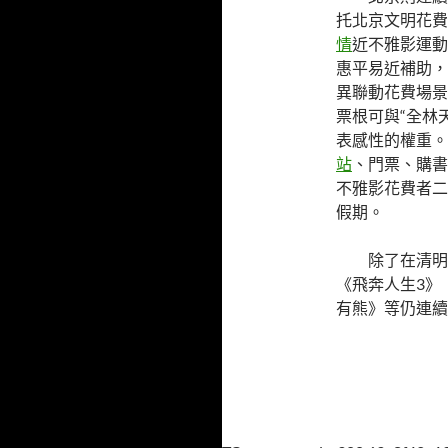
托北京文明花費
情
近不雅影運動
惠平易近補助，
異聯動花費場景
票根可與“全林
表感性的權重。
站
、門票、購書
不雅影花費者二
假期。
除了在清明
《飛奔人生3》
有熊》等仍連續