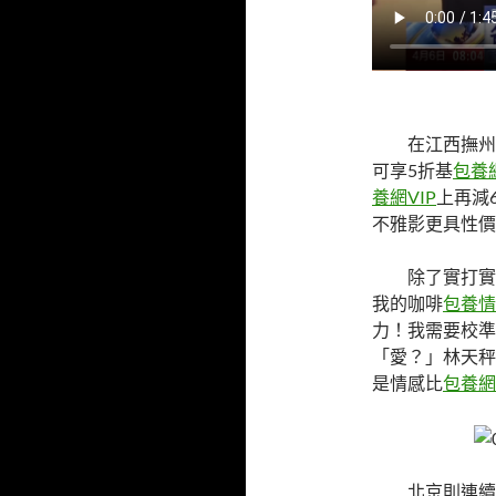
在江西撫州
可享5折基
包養
養網VIP
上再減6
不雅影更具性價
除了實打實
我的咖啡
包養情
力！我需要校準
「愛？」林天秤
是情感比
包養網
北京則連續