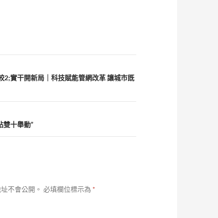
比較2;實干開新局｜科技賦能管網改革 讓城市既
站雙十舉動”
地址不會公開。
必填欄位標示為
*