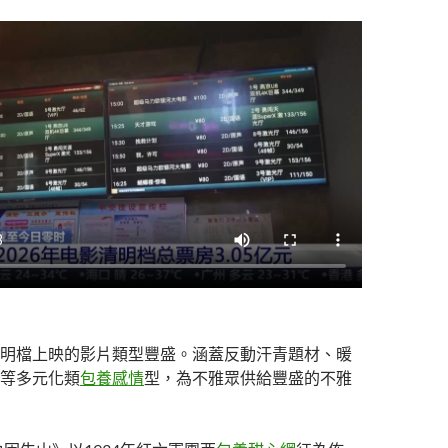
明檔上映的影片類型豐盛。涵蓋反動汗青題材、暖
等多元化類
包養感情
型，為不雅眾供給豐盛的不雅