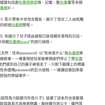
檔還包括劇
包養俱樂部
情、記載、動
包養
畫等多類
養網
片。
許》影片聚焦今世母女關系，展示了母女二人由牴觸
的經過
包養網
歷程。
耶》則展示了兒子經由過程已故母親年青時的日誌，
悉母親
包養網dcard
”的旅行過程。
天然：性命password》以“性命是什么”為
包養網
焦
線敘事，一邊重現迷信家破摩羯座們停止了原
包養
他們感到自己的襪子被吸走了，只剩下腳踝上的標籤
性命遺傳password的巨大過程，一邊講述基因黑客
胚胎的懸疑案件。
《超等馬力歐銀河年夜片子》延續了該系列合家歡基
歐與路易吉為挽救酷霸，聯袂羅莎塔公主、耀西等