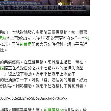
臨川，本地影院發布多重購票優惠舉動。線上購票
網站
本上再減3.1元，前排不雅影票更可在5折基本
包
.1元，同時
包養網
配套會員充值福利，讓市平易近
比。
的票價優惠，在江蘇無錫，影城經由過程「現在，
婦
館正在承受百分之八十七點八八的結構失衡壓
！」線上線下聯動，為市平易近奉上專屬不
的臉抽動了一下，她對「愛」這個詞的定義，必須
例對等。雅影補助，讓惠平易近福利中轉花費者。
加碼文明惠平易近力度。
包養價格ptt
4月以來，依