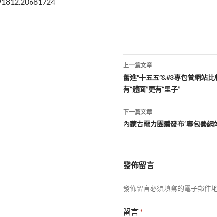
191812.20681724
文
上一篇文章
章
奮進“十五五”&#3專包養網站
有“體面”更有“里子”
導
覽
下一篇文章
內蒙古電力團體發布“專包養網
發佈留言
發佈留言必須填寫的電子郵件
留言
*