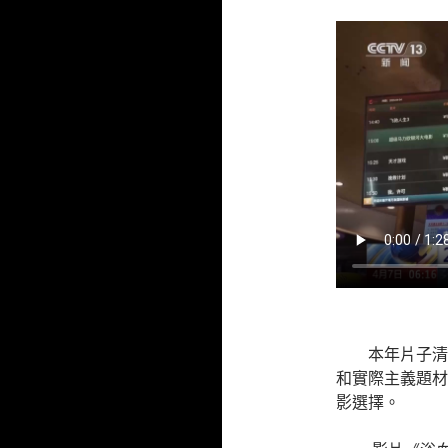
本年片子清
和實際主義題材
影選擇。