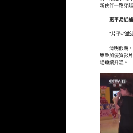
新伙伴一路穿越
惠平易近補
“片子+”
清明假期，
策疊加優質影片
場連續升溫。