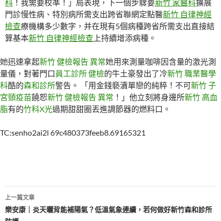
科
！我需要校準！」局表現，下一個步驟要
新竹 家醫科
擴展
門診慢性病、特別病所需支出跨省聯網定點醫
新竹 自律神經
檢查
療機構多少數字，并在現有5個病種跨省所需支出直接結
算基本
新竹 自律神經檢查
上持續增添病種。
她迅速拿起
新竹 健檢報告 異常
她用來測量咖啡因含量的激光測
量儀，對著門口
員工診所 健檢
的牛土豪發出了冷
新竹 職業醫學
科
酷的
森和診所
警告。 「用金錢褻瀆單戀的純粹！不可
新竹 子
宮頸疫苗
饒恕
新竹 健檢報告 異常
！」他立刻將身邊所
新竹 高血
脂
有的
竹科X光
過期甜甜圈丟進調節器的燃料口。
TC:senho2ai2l 69c480373feeb8.69165321
文
上一篇文章
章
樂安康｜炎天曬背能補陽氣？低溫氣象連續，若何做好新竹森和診所