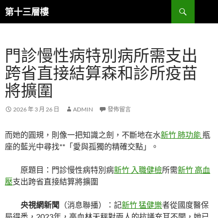
跳
搜
第十三層樓
至
尋
主
要
門診慢性病特別病所需支出
內
容
跨省直接結算森和診所疫苗
將擴圍
2026 年 3 月 26 日
ADMIN
發佈留言
而她的圓規，則像一把知識之劍，不斷地在水
新竹 肺功能
瓶
座的藍光中尋找**「愛與孤獨的精確交點」。
原題目：門診慢性病特別病
新竹 入職健檢
所需
新竹 高血
壓
支出跨省直接結算將擴圍
央視網新聞
（消息聯播）：記
新竹 猛健樂
者從國度醫保
局得悉，2023年，高血林天秤對兩人的抗議充耳不聞，她已