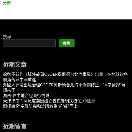
分數
搜尋
搜尋
近期文章
徐則臣新作《域外故事OSDER奧斯德台北汽車集》出書：在地球的各
個角落與中國重逢
外國人進境出境治理OSDER奧斯德台北汽車條例修正，“K字簽證”解
讀來了→
湘西·夢中地台包養行情獄
天津津南：高尺度農田甜心查包養網扶植忙_中國網
閻樓鎮 陸空聯防森和診所減重 迎“疫”而上
近期留言