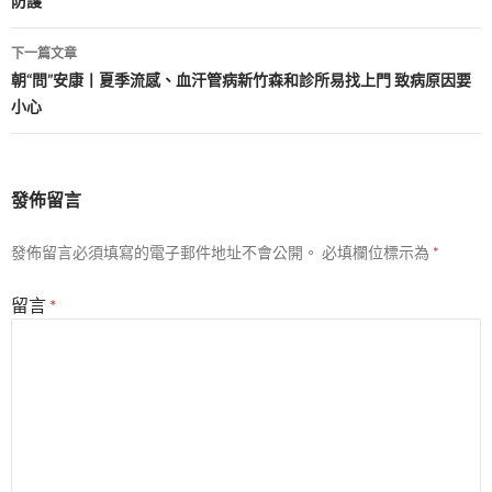
防護
導
覽
下一篇文章
朝“問”安康丨夏季流感、血汗管病新竹森和診所易找上門 致病原因要
小心
發佈留言
發佈留言必須填寫的電子郵件地址不會公開。
必填欄位標示為
*
留言
*