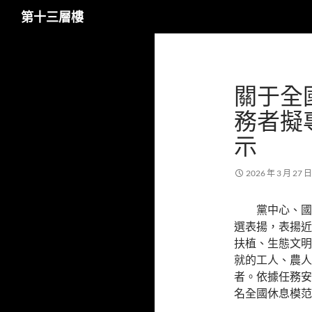
搜
第十三層樓
尋
跳
至
主
關于全
要
內
務者擬
容
示
2026 年 3 月 27 日
黨中心、國
選表揚，表揚近
扶植、生態文明
就的工人、農人
者。依據任務安
名全國休息模范