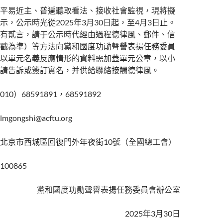
平易近主、普遍聽取看法、接收社會監視，現將擬
示，公示時光從2025年3月30日起，至4月3日止。
有貳言，請于公示時代經由過程德律風、郵件、信
戳為準）等方法向黨和國度功勛聲譽表揚任務委員
以單元名義反應情形的資料需加蓋單元公章，以小
請告訴或簽訂實名，并供給聯絡接觸德律風。
0）68591891，68591892
ongshi@acftu.org
北京市西城區回復門外年夜街10號（全國總工會）
00865
黨和國度功勛聲譽表揚任務委員會辦公室
2025年3月30日