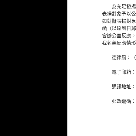
為充足發揚
表揚對象予以公
如對擬表揚對象
函（以達到日郵
會辦公室反應。
我名義反應情形
德律風：（01
電子郵箱：lmg
通訊地址：
郵政編碼：1