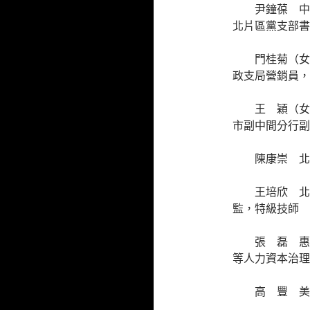
尹鐘葆 中
北片區黨支部書
門桂菊（女
政支局營銷員，
王 穎（女
市副中間分行副
陳康崇 北
王培欣 北
監，特級技師
張 磊 惠
等人力資本治理
高 豐 美