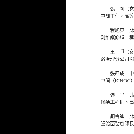
張 莉（女
中間主任，高等
程旭東 北
測維護修繕工程
王 爭（女
路治理分公司榆
張連成 中
中間（ICNO
張 平 北
修繕工程師、高
趙會連 北
飯館面點廚師長