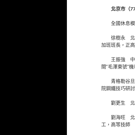
北京市（7
全國休息模
徐樹永 北
加班班長，正高
王振強 中
間“毛澤東號”
青格勒谷旦
院鋼鐵技巧研討
劉更生 北
劉海旺 北
工，高等技師