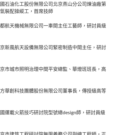
國石油化工股份無限公司北京燕山分公司煉油廠第
氫裝配操縱工，首席技師
都航天機械無限公司一車間主任工藝師，研討員級
京新風航天設備無限公司緊密制造中間主任，研討
京市城市照明治理中間平安總監、華燈班班長，高
方華創科技團體股份無限公司董事長，傳授級高等
國運載火箭技巧研討院型號總design師，研討員級
京市建筑工程研討院無限義務公司副總工程師，正