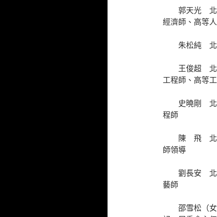
郭天光 北
經濟師、高等人
朱松純 北
王俊超 北
工程師、高等工
史曉剛 北
程師
陳 飛 北
師領導
劉長安 北
藝師
邵雪松（女