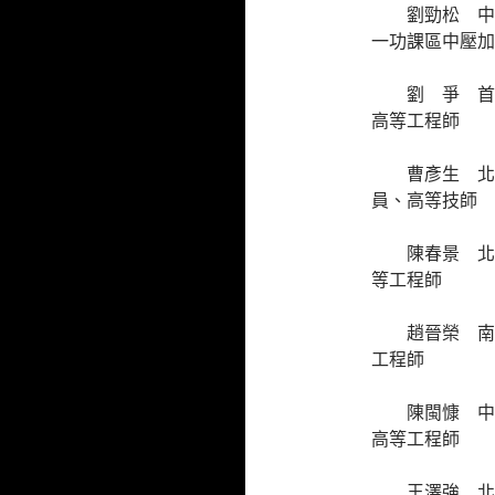
劉勁松 中
一功課區中壓加
劉 爭 首
高等工程師
曹彥生 北
員、高等技師
陳春景 北
等工程師
趙晉榮 南
工程師
陳閩慷 中
高等工程師
王澤強 北