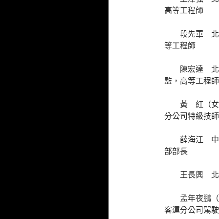
高等工程師
段先軍 北
等工程師
陳宏達 北
監，高等工程師
黃 紅（女
分公司特級技師
薛海江 中
部部長
王長興 北
孟年夜鵬（
客運分公司駕駛