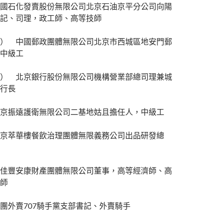
國石化發賣股份無限公司北京石油京平分公司向陽
記、司理，政工師、高等技師
） 中國郵政團體無限公司北京市西城區地安門郵
中級工
） 北京銀行股份無限公司機構營業部總司理兼城
行長
京振遠護衛無限公司二基地姑且擔任人，中級工
京萃華樓餐飲治理團體無限義務公司出品研發總
佳豐安康財產團體無限公司董事，高等經濟師、高
師
團外賣707騎手黨支部書記、外賣騎手