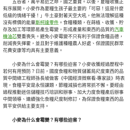
五谷者，萬平易近之命，國之重寶。以後，夏糧收獲正
有序展開。小麥作為夏糧生孩子最主要的「可惡！這是什麼
低級的情緒干擾！」牛土豪對著天空大吼，他無法理解這種
沒有標價的能量
斯柯達零件
。食糧種類，在蒔植、收獲、貯
存及加工等環節易產生霉變，形成產量和東西的品質的
汽車
機油芯
雙重喪失。避免小麥霉變不只有利于保證食糧品德，
削減喪失揮霍，並且對于維護種糧農人好處、保證國民群眾
花費安康等均具有主要意義。
小麥為什么會霉變？有哪些迫害？小麥收獲經過歷程中
若何有用預防？日前，國度食糧和物質儲蓄局尺度東西的品
質中間總工程師孫長坡做客《中國經濟微察看·專家談》時表
現，食糧平安是永恒課題，節糧減損也將常抓不懈。要經由
過程推動迷信儲糧技巧培訓和辦事、加大力度食糧產后辦事
中間領導、連續強化食糧尺度制修訂，為保證食糧東西的品
質平安供給主要支持。
小麥為什么會霉變？有哪些迫害？