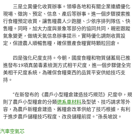
三是立異優化收買辦事。領導各地和有關企業連續優化
現場、徵詢、預定、信息、產后等辦事。進一個步驟摸索推
行食糧預定收買，讓售糧農人少跑腿、少依序排列隊伍、快
售糧。同時，加大力度與景象等部分的協同共同，親密跟蹤
氣象變更，做晴天氣信息辦事提示，實時優化調劑收買設
定，保證農人順暢售糧，確保豐產食糧實時顆粒回倉。
四是強化尺度支持。今朝，國度食糧和物質儲蓄局已推
進發布19項真菌毒素檢測方式相干尺度，進一個步驟健全完
美相干尺度系統，為確保食糧東西的品質平安供給技巧支
持。
“在新發布的《農戶小型糧倉建造技巧規范》尺度中，規
則了農戶小型糧倉的分類
德系車材料
及型號、技巧請求等外
容，為農戶新糧倉建造、舊糧倉改革供給了技巧根據，有利
于進步農戶儲糧技巧程度、改良儲糧前提。”孫長坡說。
汽車空氣芯