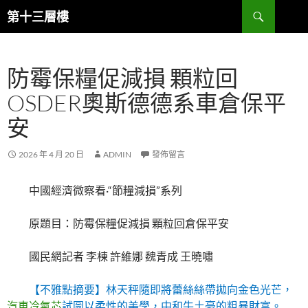
跳
搜
第十三層樓
至
尋
主
要
防霉保糧促減損 顆粒回
內
容
OSDER奧斯德德系車倉保平
安
2026 年 4 月 20 日
ADMIN
發佈留言
中國經濟微察看·“節糧減損”系列
原題目：防霉保糧促減損 顆粒回倉保平安
國民網記者 李棟 許維娜 魏青成 王曉嘯
【不雅點摘要】林天秤隨即將蕾絲絲帶拋向金色光芒，
汽車冷氣芯
試圖以柔性的美學，中和牛土豪的粗暴財富。