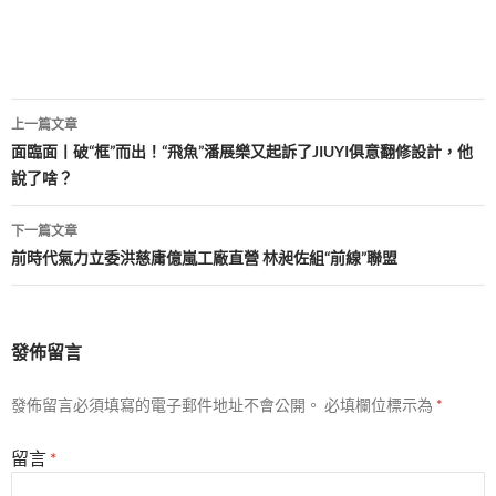
文
上一篇文章
章
面臨面丨破“框”而出！“飛魚”潘展樂又起訴了JIUYI俱意翻修設計，他
說了啥？
導
覽
下一篇文章
前時代氣力立委洪慈庸億嵐工廠直營 林昶佐組“前線”聯盟
發佈留言
發佈留言必須填寫的電子郵件地址不會公開。
必填欄位標示為
*
留言
*