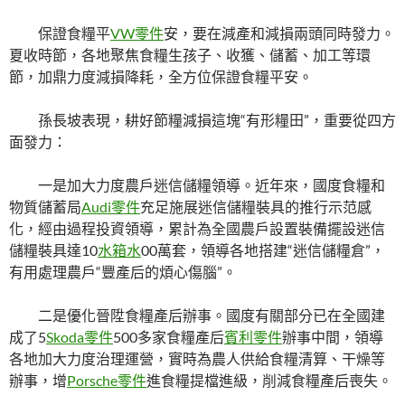
保證食糧平
VW零件
安，要在減產和減損兩頭同時發力。
夏收時節，各地聚焦食糧生孩子、收獲、儲蓄、加工等環
節，加鼎力度減損降耗，全方位保證食糧平安。
孫長坡表現，耕好節糧減損這塊“有形糧田”，重要從四方
面發力：
一是加大力度農戶迷信儲糧領導。近年來，國度食糧和
物質儲蓄局
Audi零件
充足施展迷信儲糧裝具的推行示范感
化，經由過程投資領導，累計為全國農戶設置裝備擺設迷信
儲糧裝具達10
水箱水
00萬套，領導各地搭建“迷信儲糧倉”，
有用處理農戶“豐產后的煩心傷腦”。
二是優化晉陞食糧產后辦事。國度有關部分已在全國建
成了5
Skoda零件
500多家食糧產后
賓利零件
辦事中間，領導
各地加大力度治理運營，實時為農人供給食糧清算、干燥等
辦事，增
Porsche零件
進食糧提檔進級，削減食糧產后喪失。