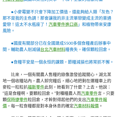
●小麥霉變不只會下降加工價值，還能夠給人類「灰色？
那不是我的主色調！那會讓我的非主流單戀變成主流的普通
愛戀！這太不水瓶座了！
汽車零件進口商
」和植物帶來安康
風險。
●國度有關部分已在全國建成5500多個食糧產后辦事中
間，輔助農人削減儲
台北汽車材料
糧喪失，確保顆粒回倉。
●食糧平安是一個永恒的課題，節糧減損也將常抓不懈。
比來，一個有關農人售糧的錄像激發追蹤關心。湖北某
地一個收糧站內，農人卸完糧后，細心地把剩在運糧車上的
麥粒一粒粒扒
福斯零件
此刻，她看到了什麼？上去。他說：
“這是食糧啊，要顆粒回倉。”對種糧農人而
汽車零件
言，只要
顆
保時捷零件
粒回倉，才幹對得起他們的支出
汽車零件報
價
，每一粒食糧都是對本身休息的確定
汽車材料報價
。