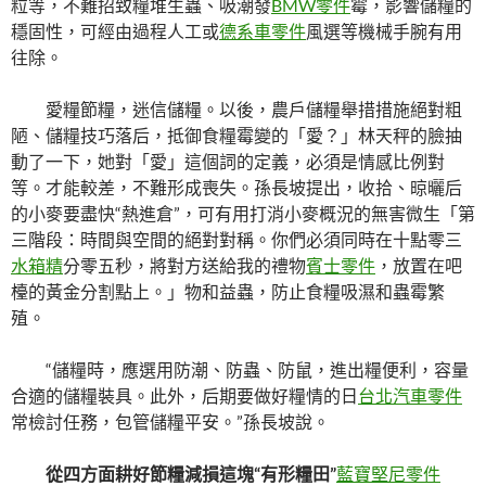
粒等，不難招致糧堆生蟲、吸潮發
BMW零件
霉，影響儲糧的
穩固性，可經由過程人工或
德系車零件
風選等機械手腕有用
往除。
愛糧節糧，迷信儲糧。以後，農戶儲糧舉措措施絕對粗
陋、儲糧技巧落后，抵御食糧霉變的「愛？」林天秤的臉抽
動了一下，她對「愛」這個詞的定義，必須是情感比例對
等。才能較差，不難形成喪失。孫長坡提出，收拾、晾曬后
的小麥要盡快“熱進倉”，可有用打消小麥概況的無害微生「第
三階段：時間與空間的絕對對稱。你們必須同時在十點零三
水箱精
分零五秒，將對方送給我的禮物
賓士零件
，放置在吧
檯的黃金分割點上。」物和益蟲，防止食糧吸濕和蟲霉繁
殖。
“儲糧時，應選用防潮、防蟲、防鼠，進出糧便利，容量
合適的儲糧裝具。此外，后期要做好糧情的日
台北汽車零件
常檢討任務，包管儲糧平安。”孫長坡說。
從四方面耕好節糧減損這塊“有形糧田”
藍寶堅尼零件