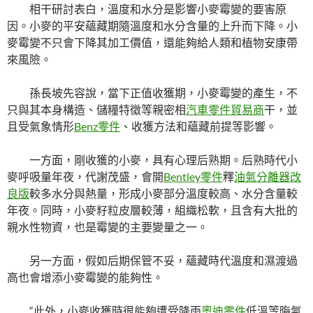
相干研討表白，溫度和水分是影響小麥霉變的要害原
因。小麥的平安蘊藏期隨溫度和水分含量的上升而下降。小
麥霉變不只會下降其加工價值，還能夠給人類和植物安康帶
來風險。
孫長坡先容說，當下正值收獲期，小麥霉變的產生，不
只與其本身構造、儲糧特徵等親密相
汽車零件貿易商
干，並
且受氣象情形
Benz零件
、收獲方法和蘊藏前提等影響。
一方面，剛收獲的小麥，具有心理后熟期。后熟時代小
麥呼吸量年夜，代謝茂盛，會開
Bentley零件
釋
油氣分離器改
良版
較多水分與熱量，形成小麥部分溫度較高、水分含量較
年夜。同時，小麥籽粒皮層較薄，組織松軟，且含有大批的
親水性物資，也是霉變的主要變量之一。
另一方面，假如后期保管不妥，蘊藏時代溫度和濕渡過
高也會增添小麥霉變的能夠性。
“此外，小麥收獲時很能夠遭受降雨
奧迪零件
低溫等晦氣