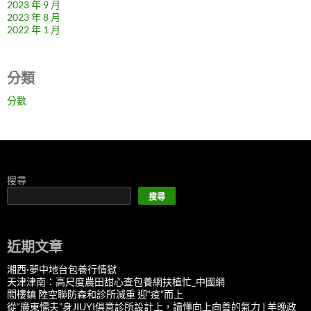
2023 年 9 月
2023 年 8 月
2022 年 1 月
分類
分數
搜尋
搜尋
近期文章
湘西·夢中地台包養行情獄
天津津南：高尺度農田甜心查包養網扶植忙_中國網
閻樓鎮 陸空聯防森和診所減重 迎“疫”而上
從“廣東懦夫”身JIUYI俱意診所設計上，讀懂向上向善的氣力 | 羊晚政