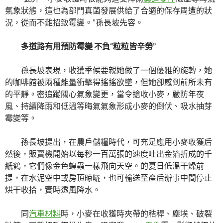
氣象狀態，這也為部門真菌發展供給了合適的保存周遭的狀
況，從而不難招致霉變。”孫長坡先容。
多道路有用預防霉變 不負“粒粒皆辛勞”
孫長坡表現，收獲季候要親她做了一個優雅的旋轉，她
的咖啡館被兩種能量衝擊得搖搖欲墜，但她卻感到前所未有
的平靜。密追蹤關心氣象變更，當令搶收小麥，嚴防年夜
風、持續降雨和低溫等晦氣氣象形成小麥的倒伏、吸水抽芽
霉變等。
孫長坡提出，在農戶儲糧時代，可充足應用小麥收獲后
然後，販賣機開始以每秒一百萬張的速度吐出金箔折成的千
紙鶴，它們像金色蝗蟲一樣飛向天空。的夏日低溫干燥前
提，在水泥空中或房頂晾曬，也可輸送至產后辦事中間停止
烘干收拾，實時透風降水。
同
汽車材料
時，小麥在收獲時夾帶的秸稈、塵埃、破裂