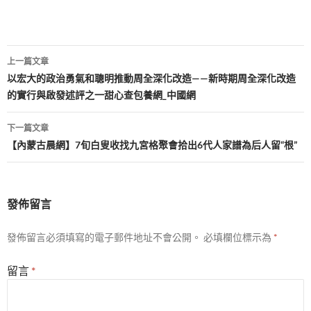
文
上一篇文章
章
以宏大的政治勇氣和聰明推動周全深化改造——新時期周全深化改造
的實行與啟發述評之一甜心查包養網_中國網
導
覽
下一篇文章
【內蒙古晨網】7旬白叟收找九宮格聚會拾出6代人家譜為后人留“根”
發佈留言
發佈留言必須填寫的電子郵件地址不會公開。
必填欄位標示為
*
留言
*