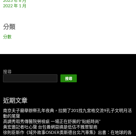
2023 年 8 月
2022 年 1 月
分類
分數
搜尋
搜尋
近期文章
南京夫子廟舉辦祭孔年夜典，拉開了201找九宮格交流9孔子文明月活
動的尾聲
高調秀瑕秀傳醫院勞檢疵 一場正在舒展的“貼紙時尚”
黃宏邀記者吐心聲 台包養網惡搞是低估不雅眾智商
徐則臣新作《域外故事OSDER奧斯德台北汽車集》出書：在地球的各