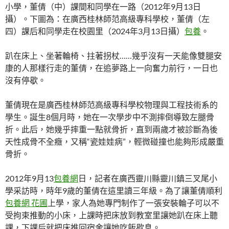
小學，董倩（中）課間和同學在一路（2012年9月13日
攝）。下圖為：在廣西桂林師范高級專科學校，董倩（左
四）課后和同學走在校園里（2024年3月13日攝）
包養
。
趴在床上、坐著輪椅、拄著拐杖……幾乎沒有一天能像雙腿安
康的人那樣行走的董倩，在追夢路上一向奮力前行，一日也
沒有停歇。
董倩現在是廣西桂林師范高級專科學校物理與工程技術系的
學生。誕生8個月時，她在一次學步中不測摔倒導致左腿骨
折。此后，她幾乎摔重一點就骨折，直到兩歲才被診斷為後
天性成骨不全癥，又稱“瓷娃娃病”，輕微碰撞也能夠形成嚴重
骨折。
2012年9月13
包養網
日，記者在廣西靈川縣靈川鎮三叉尾小
學采訪時，時年9歲的董倩在這里讀三年級。為了讓董倩順利
包養網 花圃
上學，家人為她專門制作了一張安裝輪子可以不
受拘束推動的小床，上課時把床放到教室里讓她趴在床上聽
課，下課后就把床推回宿舍讓她吃飯歇息。