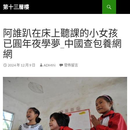
跳
搜
第十三層樓
至
尋
主
要
阿誰趴在床上聽課的小女孩
內
容
已圓年夜學夢_中國查包養網
網
2024 年 12 月 9 日
ADMIN
發佈留言