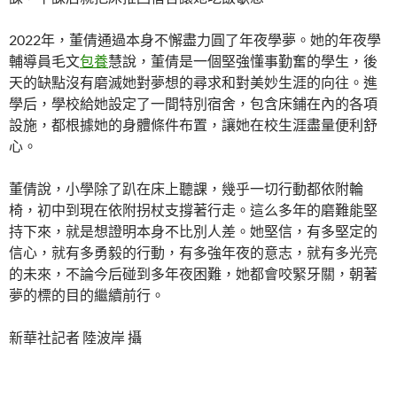
2022年，董倩通過本身不懈盡力圓了年夜學夢。她的年夜學
輔導員毛文
包養
慧說，董倩是一個堅強懂事勤奮的學生，後
天的缺點沒有磨滅她對夢想的尋求和對美妙生涯的向往。進
學后，學校給她設定了一間特別宿舍，包含床鋪在內的各項
設施，都根據她的身體條件布置，讓她在校生涯盡量便利舒
心。
董倩說，小學除了趴在床上聽課，幾乎一切行動都依附輪
椅，初中到現在依附拐杖支撐著行走。這么多年的磨難能堅
持下來，就是想證明本身不比別人差。她堅信，有多堅定的
信心，就有多勇毅的行動，有多強年夜的意志，就有多光亮
的未來，不論今后碰到多年夜困難，她都會咬緊牙關，朝著
夢的標的目的繼續前行。
新華社記者 陸波岸 攝