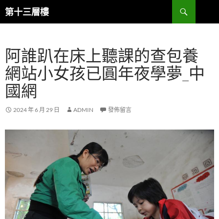
跳
搜
第十三層樓
至
尋
主
要
阿誰趴在床上聽課的查包養
內
容
網站小女孩已圓年夜學夢_中
國網
2024 年 6 月 29 日
ADMIN
發佈留言