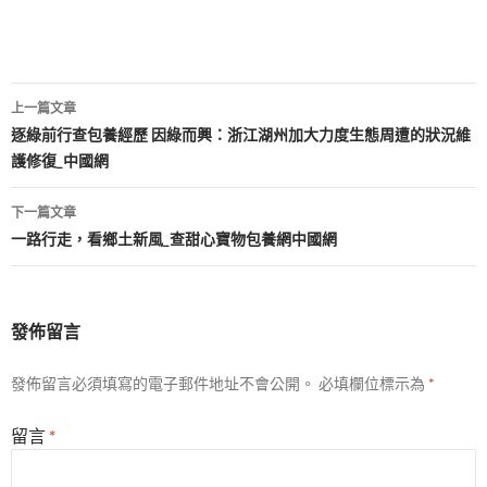
文
上一篇文章
章
逐綠前行查包養經歷 因綠而興：浙江湖州加大力度生態周遭的狀況維
護修復_中國網
導
覽
下一篇文章
一路行走，看鄉土新風_查甜心寶物包養網中國網
發佈留言
發佈留言必須填寫的電子郵件地址不會公開。
必填欄位標示為
*
留言
*