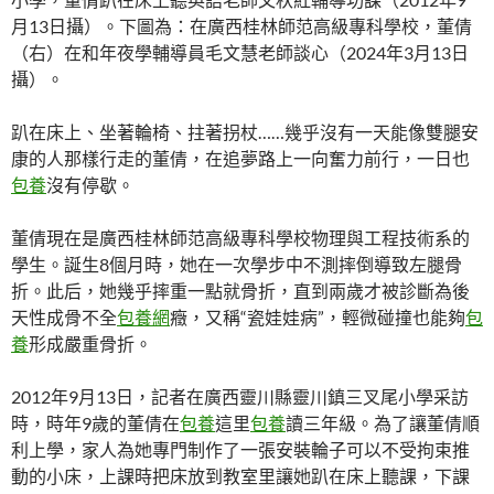
月13日攝）。下圖為：在廣西桂林師范高級專科學校，董倩
（右）在和年夜學輔導員毛文慧老師談心（2024年3月13日
攝）。
趴在床上、坐著輪椅、拄著拐杖……幾乎沒有一天能像雙腿安
康的人那樣行走的董倩，在追夢路上一向奮力前行，一日也
包養
沒有停歇。
董倩現在是廣西桂林師范高級專科學校物理與工程技術系的
學生。誕生8個月時，她在一次學步中不測摔倒導致左腿骨
折。此后，她幾乎摔重一點就骨折，直到兩歲才被診斷為後
天性成骨不全
包養網
癥，又稱“瓷娃娃病”，輕微碰撞也能夠
包
養
形成嚴重骨折。
2012年9月13日，記者在廣西靈川縣靈川鎮三叉尾小學采訪
時，時年9歲的董倩在
包養
這里
包養
讀三年級。為了讓董倩順
利上學，家人為她專門制作了一張安裝輪子可以不受拘束推
動的小床，上課時把床放到教室里讓她趴在床上聽課，下課