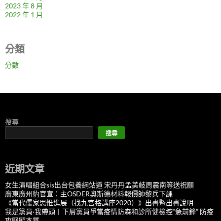
2023 年 8 月
2022 年 1 月
分類
分數
搜尋
搜尋
近期文章
女生演唱組合sis出台包養網站道 宋丹丹孟美岐周震南等送祝願
廣東廣州豹官宣：主OSDER奧斯德材料報價帥黎兵下課
《當代儒家思惟進展（找九宮格講座2020）》出書暨出書說明
我是黨員·我帶頭丨下層黨員爭當疫情防森和診所健檢控“急前鋒” 防疫
攻堅顯本質