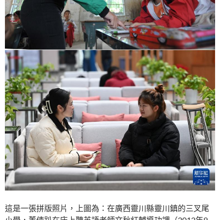
這是一張拼版照片，上圖為：在廣西靈川縣靈川鎮的三叉尾
小學，董倩趴在床上聽英語老師文秋紅輔導功課（2012年9