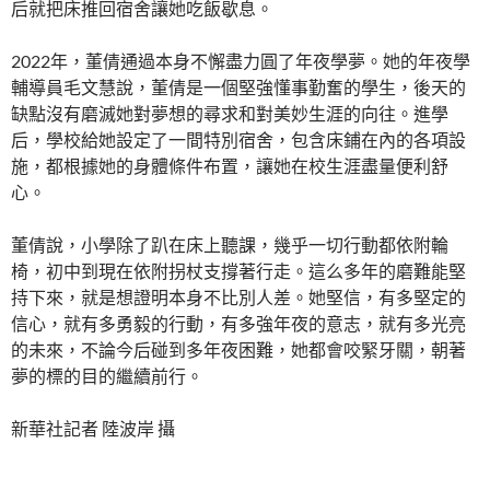
后就把床推回宿舍讓她吃飯歇息。
2022年，董倩通過本身不懈盡力圓了年夜學夢。她的年夜學
輔導員毛文慧說，董倩是一個堅強懂事勤奮的學生，後天的
缺點沒有磨滅她對夢想的尋求和對美妙生涯的向往。進學
后，學校給她設定了一間特別宿舍，包含床鋪在內的各項設
施，都根據她的身體條件布置，讓她在校生涯盡量便利舒
心。
董倩說，小學除了趴在床上聽課，幾乎一切行動都依附輪
椅，初中到現在依附拐杖支撐著行走。這么多年的磨難能堅
持下來，就是想證明本身不比別人差。她堅信，有多堅定的
信心，就有多勇毅的行動，有多強年夜的意志，就有多光亮
的未來，不論今后碰到多年夜困難，她都會咬緊牙關，朝著
夢的標的目的繼續前行。
新華社記者 陸波岸 攝