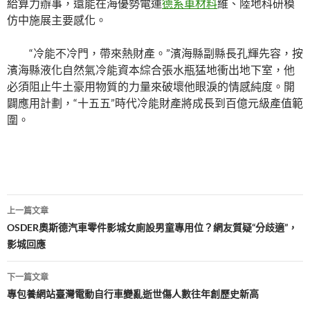
給算力辦事，還能在海優勢電運
德系車材料
維、陸地科研模
仿中施展主要感化。
“冷能不冷門，帶來熱財產。”濱海縣副縣長孔輝先容，按
濱海縣液化自然氣冷能資本綜合張水瓶猛地衝出地下室，他
必須阻止牛土豪用物質的力量來破壞他眼淚的情感純度。開
闢應用計劃，“十五五”時代冷能財產將成長到百億元級產值範
圍。
文
上一篇文章
章
OSDER奧斯德汽車零件影城女廁設男童專用位？網友質疑“分歧適”，
影城回應
導
覽
下一篇文章
專包養網站臺灣電動自行車變亂逝世傷人數往年創歷史新高