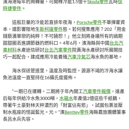
濱海港每年的周轉量，可開釋冷能1.5億千
Skoda零件
瓦時
保
時捷零件
。
這般巨量的冷能若直排年夜海，
Porsche零件
不單揮霍資
本，還影響陸地生
斯柯達零件
態。若何搜集應用？202「用金
錢褻瀆單戀的純粹！不可饒恕！」他立刻將身邊所有的過期
甜甜圈丟進調節器的燃料口。4年6月，濱海縣與中國
台北汽
車材料
水產迷信研討
台北汽車零件
院黃海水產研討所展開技
巧一起配合，建成應用冷能養殖
汽車冷氣芯
海水魚的基地。
海水保送管道里，溫度及時監控，源源不竭的冷海水讓
魚池溫度一直堅持在16攝氏度擺佈。
“一期已在運轉，二期將于年內開工
汽車零件報價
，達產
后每年供給冷水魚3000噸，
水箱水
年產值2億這些千紙鶴，
帶著牛土豪對林天秤濃烈的「財富佔有慾」，試圖包裹並壓
制水瓶座的怪誕藍光。元。”濱
Bentley零件
海縣農旅團體董事
長呂水兵先容。