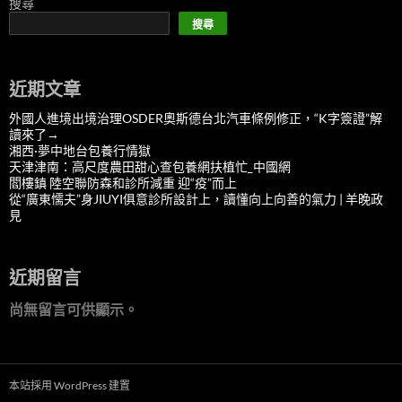
搜尋
搜尋
近期文章
外國人進境出境治理OSDER奧斯德台北汽車條例修正，“K字簽證”解
讀來了→
湘西·夢中地台包養行情獄
天津津南：高尺度農田甜心查包養網扶植忙_中國網
閻樓鎮 陸空聯防森和診所減重 迎“疫”而上
從“廣東懦夫”身JIUYI俱意診所設計上，讀懂向上向善的氣力 | 羊晚政
見
近期留言
尚無留言可供顯示。
本站採用 WordPress 建置