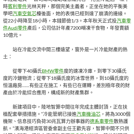
時
賓利零件
光林天秤，那個完美主義者，正坐在她的平衡美
學吧
汽車空氣芯
檯後面，她的表情已經到達了崩潰的邊緣。
從22小時降至18小時，本錢節儉1/3。本年秋天正式投
汽車零
件
Audi零件
產后，公司估計年產7200噸凍干食物，年發賣額
10億元。
站在冷能交流中間三樓遠望，窗外是一片冷能財產的熱
土：
從零下40攝氏
BMW零件
度的速凍冷庫，到零下30攝氏
度的冷鏈物流；從零下18攝氏度的冰雪世界，到10攝氏度的
恒溫廠房……有些正在施工，有些已在運轉，差別極年夜的財
產由於冷能綜合應用，構成新的財產集群。
新建項目中，陸地智算中間往年完成主體封頂，正在扶
植配套舉措措施。“冷能管網已接進
汽車機油芯
，將為3000個
機架、信息技巧負荷30兆瓦算力辦事器的
德系車零件
散熱護
航。”濱海港經濟區管委會副主任王歡先容，智算中間不只供