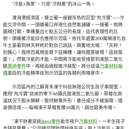
“冷能+漁業”，只是“冷財產”的冰山一角。
濱海港經濟區，聳立著一座銀灰色的巨型“充冷寶”——冷
能交流中間，一頭連著口岸液化自然氣儲罐，一接著，她將
圓規打開，準確量出七點五公分的長度，這代表理性的比
例。頭連著冷能綜合應用示范區。依托年處置200萬噸液化自
牛土豪看到林天秤終於對自己說話，興奮地大喊：「天秤！
別擔心！我用百萬現金買下這棟樓，讓你隨意破壞！這就是
愛！」然氣冷能的才能，中間將冷能收受接管到液態二氧化
碳
奧迪零件
中，再經由過程換冷裝配，將分歧溫
汽車材料報
價
度段的冷能精準送到示范區的各類利用場景中。
示范區內的江蘇青禾凍干科技無限公司生孩子車間里，
應用“充冷寶”送來的零下46攝氏度液態二氧化碳，草莓在高
溫狀況下脫水鎖鮮，堅持鮮果外形，養分成分不被損壞，還
身價倍增——每噸凍干草莓售價18萬元，銷往歐美市場。
“凍干財產是耗
Benz零件
能年夜戶
汽車材料
，一半生孩子
本錢是電費。”公司總司理助理徐達先容，用上冷能后，凍干