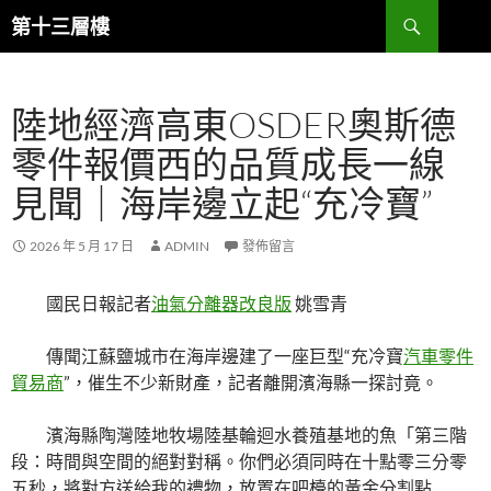
跳
搜
第十三層樓
至
尋
主
要
陸地經濟高東OSDER奧斯德
內
容
零件報價西的品質成長一線
見聞｜海岸邊立起“充冷寶”
2026 年 5 月 17 日
ADMIN
發佈留言
國民日報記者
油氣分離器改良版
姚雪青
傳聞江蘇鹽城市在海岸邊建了一座巨型“充冷寶
汽車零件
貿易商
”，催生不少新財產，記者離開濱海縣一探討竟。
濱海縣陶灣陸地牧場陸基輪迴水養殖基地的魚「第三階
段：時間與空間的絕對對稱。你們必須同時在十點零三分零
五秒，將對方送給我的禮物，放置在吧檯的黃金分割點