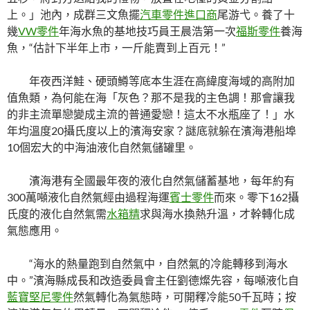
上。」池內，成群三文魚擺
汽車零件進口商
尾游弋。養了十
幾
VW零件
年海水魚的基地技巧員王晨浩第一次
福斯零件
養海
魚，“估計下半年上市，一斤能賣到上百元！”
年夜西洋鮭、硬頭鱒等底本生涯在高緯度海域的高附加
值魚類，為何能在海「灰色？那不是我的主色調！那會讓我
的非主流單戀變成主流的普通愛戀！這太不水瓶座了！」水
年均溫度20攝氏度以上的濱海安家？謎底就躲在濱海港船埠
10個宏大的中海油液化自然氣儲罐里。
濱海港有全國最年夜的液化自然氣儲蓄基地，每年約有
300萬噸液化自然氣經由過程海運
賓士零件
而來。零下162攝
氏度的液化自然氣需
水箱精
求與海水換熱升溫，才幹轉化成
氣態應用。
“海水的熱量跑到自然氣中，自然氣的冷能轉移到海水
中。”濱海縣成長和改造委員會主任劉德燦先容，每噸液化自
藍寶堅尼零件
然氣轉化為氣態時，可開釋冷能50千瓦時；按