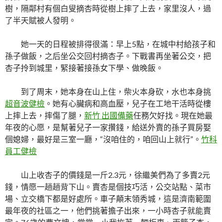
樹，隔鄰村有個白叟摘杏時從樹上摔了上去，家里沒人，過
了半天賦被人發明。
她一天的日程被排得很滿：早上5點，在城中村給孩子和
孫子做飯，之后坐公交回村摘杏子。下戰書再坐著公交，把
杏子拎到城里，緊接著接孫女下學、做晚飯。
到了周末，她本身在山上住，柴火本身砍，水也本身挑
超音波健檢
。她有心臟病和高血壓，兒子在工地干活時從樓
上摔上去，摔傷了腿，
新竹 出國備藥
任務欠好找。現在她最
年夜的心愿，是幫著兒子一家攢錢，給送外賣的孫子買房娶
個媳婦，最好是三室一廳，“沒咱住的，咱回山上就行”。
竹科
員工健檢
山上收杏子的價錢是一斤2.3元，徐繼美們為了多賣2元
錢，情愿一趟趟背下山。賣杏是個技巧活，公交站點、菜市
場、立交橋下都是好處所。車子顛末領秀城，這是濟南範圍
最年夜的社區之一，他們挑著擔子出來，一小時杏子就能賣