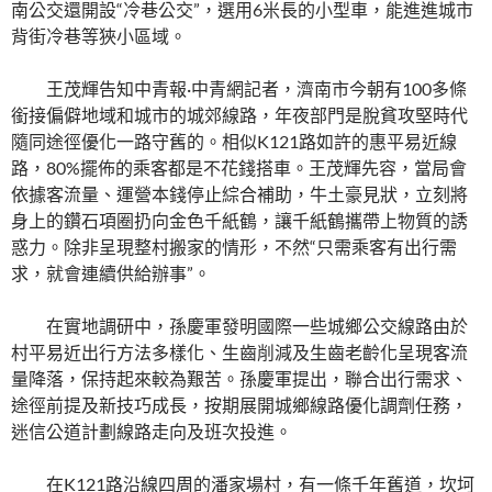
南公交還開設“冷巷公交”，選用6米長的小型車，能進進城市
背街冷巷等狹小區域。
王茂輝告知中青報·中青網記者，濟南市今朝有100多條
銜接偏僻地域和城市的城郊線路，年夜部門是脫貧攻堅時代
隨同途徑優化一路守舊的。相似K121路如許的惠平易近線
路，80%擺佈的乘客都是不花錢搭車。王茂輝先容，當局會
依據客流量、運營本錢停止綜合補助，牛土豪見狀，立刻將
身上的鑽石項圈扔向金色千紙鶴，讓千紙鶴攜帶上物質的誘
惑力。除非呈現整村搬家的情形，不然“只需乘客有出行需
求，就會連續供給辦事”。
在實地調研中，孫慶軍發明國際一些城鄉公交線路由於
村平易近出行方法多樣化、生齒削減及生齒老齡化呈現客流
量降落，保持起來較為艱苦。孫慶軍提出，聯合出行需求、
途徑前提及新技巧成長，按期展開城鄉線路優化調劑任務，
迷信公道計劃線路走向及班次投進。
在K121路沿線四周的潘家場村，有一條千年舊道，坎坷