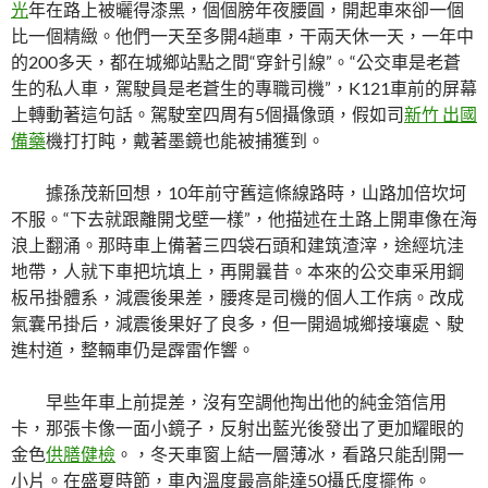
光
年在路上被曬得漆黑，個個膀年夜腰圓，開起車來卻一個
比一個精緻。他們一天至多開4趟車，干兩天休一天，一年中
的200多天，都在城鄉站點之間“穿針引線”。“公交車是老蒼
生的私人車，駕駛員是老蒼生的專職司機”，K121車前的屏幕
上轉動著這句話。駕駛室四周有5個攝像頭，假如司
新竹 出國
備藥
機打打盹，戴著墨鏡也能被捕獲到。
據孫茂新回想，10年前守舊這條線路時，山路加倍坎坷
不服。“下去就跟離開戈壁一樣”，他描述在土路上開車像在海
浪上翻涌。那時車上備著三四袋石頭和建筑渣滓，途經坑洼
地帶，人就下車把坑填上，再開曩昔。本來的公交車采用鋼
板吊掛體系，減震後果差，腰疼是司機的個人工作病。改成
氣囊吊掛后，減震後果好了良多，但一開過城鄉接壤處、駛
進村道，整輛車仍是霹雷作響。
早些年車上前提差，沒有空調他掏出他的純金箔信用
卡，那張卡像一面小鏡子，反射出藍光後發出了更加耀眼的
金色
供膳健檢
。，冬天車窗上結一層薄冰，看路只能刮開一
小片。在盛夏時節，車內溫度最高能達50攝氏度擺佈。