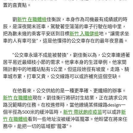
置的直賣點。
劉
新竹 在職體檢
佳衡說，本身作為司機最有成績感的時
辰，是深夜開末班車，駕駛著空蕩蕩的車子行駛在暗中里，
把為數未幾的乘客平安送到目標
新竹 入職健檢
地。“讓需求坐
車的人有車可坐”，這是他懂得的公交車存在的最年夜意義。
“公交車永遠不成能被替換”，劉佳衡以為，公交車連通著
居平易近最細枝小節的需求。他拿本身的生涯舉例，他家間
隔計劃中的地鐵站點有1公里，但這段途徑有坡度，走路、騎
車城市累，打車又貴，公交線路可以或許補充這個空缺。
在他看來，公交供給的是一種更準確、更纖細的辦事。
新竹 在職體檢
現在，劉佳衡行將研討生結業，正在請求公共
路況範疇的任務。在校進修時，當他繚繞某條線路design一
個半徑為500米的緩沖區時，
新竹 帶狀皰疹疫苗
可以或許
新
竹 在職體檢
看到一些地址沒被緩沖區籠罩。他盼望在將來任
務中，能把一切的區域都“籠罩”。