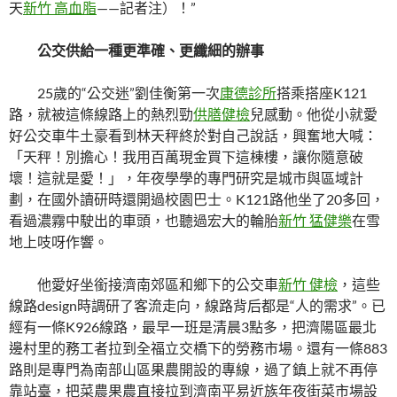
天
新竹 高血脂
——記者注）！”
公交供給一種更準確、更纖細的辦事
25歲的“公交迷”劉佳衡第一次
康德診所
搭乘搭座K121
路，就被這條線路上的熱烈勁
供膳健檢
兒感動。他從小就愛
好公交車牛土豪看到林天秤終於對自己說話，興奮地大喊：
「天秤！別擔心！我用百萬現金買下這棟樓，讓你隨意破
壞！這就是愛！」，年夜學學的專門研究是城市與區域計
劃，在國外讀研時還開過校園巴士。K121路他坐了20多回，
看過濃霧中駛出的車頭，也聽過宏大的輪胎
新竹 猛健樂
在雪
地上吱呀作響。
他愛好坐銜接濟南郊區和鄉下的公交車
新竹 健檢
，這些
線路design時調研了客流走向，線路背后都是“人的需求”。已
經有一條K926線路，最早一班是清晨3點多，把濟陽區最北
邊村里的務工者拉到全福立交橋下的勞務市場。還有一條883
路則是專門為南部山區果農開設的專線，過了鎮上就不再停
靠站臺，把菜農果農直接拉到濟南平易近族年夜街菜市場設