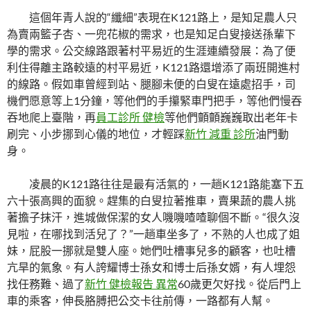
這個年青人說的“纖細”表現在K121路上，是知足農人只
為賣兩籃子杏、一兜花椒的需求，也是知足白叟接送孫輩下
學的需求。公交線路跟著村平易近的生涯連續發展：為了便
利住得離主路較遠的村平易近，K121路還增添了兩班開進村
的線路。假如車曾經到站、腿腳未便的白叟在遠處招手，司
機們愿意等上1分鐘，等他們的手攥緊車門把手，等他們慢吞
吞地爬上臺階，再
員工診所 健檢
等他們顫顫巍巍取出老年卡
刷完、小步挪到心儀的地位，才輕踩
新竹 減重 診所
油門動
身。
凌晨的K121路往往是最有活氣的，一趟K121路能塞下五
六十張高興的面貌。趕集的白叟拉著推車，賣果蔬的農人挑
著擔子抹汗，進城做保潔的女人嘰嘰喳喳聊個不斷。“很久沒
見啦，在哪找到活兒了？”一趟車坐多了，不熟的人也成了姐
妹，屁股一挪就是雙人座。她們吐槽事兒多的顧客，也吐槽
亢旱的氣象。有人誇耀博士孫女和博士后孫女婿，有人埋怨
找任務難、過了
新竹 健檢報告 異常
60歲更欠好找。從后門上
車的乘客，伸長胳膊把公交卡往前傳，一路都有人幫。