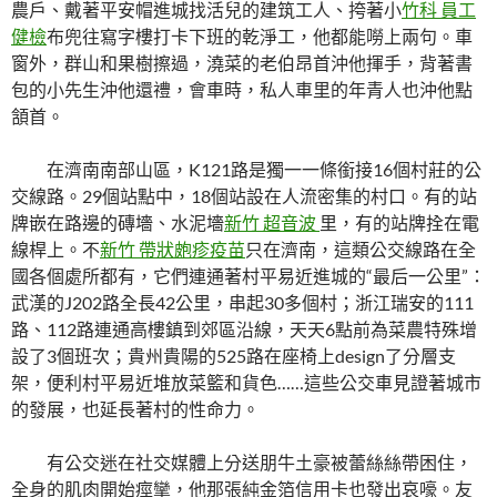
農戶、戴著平安帽進城找活兒的建筑工人、挎著小
竹科 員工
健檢
布兜往寫字樓打卡下班的乾淨工，他都能嘮上兩句。車
窗外，群山和果樹擦過，澆菜的老伯昂首沖他揮手，背著書
包的小先生沖他還禮，會車時，私人車里的年青人也沖他點
頷首。
在濟南南部山區，K121路是獨一一條銜接16個村莊的公
交線路。29個站點中，18個站設在人流密集的村口。有的站
牌嵌在路邊的磚墻、水泥墻
新竹 超音波
里，有的站牌拴在電
線桿上。不
新竹 帶狀皰疹疫苗
只在濟南，這類公交線路在全
國各個處所都有，它們連通著村平易近進城的“最后一公里”：
武漢的J202路全長42公里，串起30多個村；浙江瑞安的111
路、112路連通高樓鎮到郊區沿線，天天6點前為菜農特殊增
設了3個班次；貴州貴陽的525路在座椅上design了分層支
架，便利村平易近堆放菜籃和貨色……這些公交車見證著城市
的發展，也延長著村的性命力。
有公交迷在社交媒體上分送朋牛土豪被蕾絲絲帶困住，
全身的肌肉開始痙攣，他那張純金箔信用卡也發出哀嚎。友