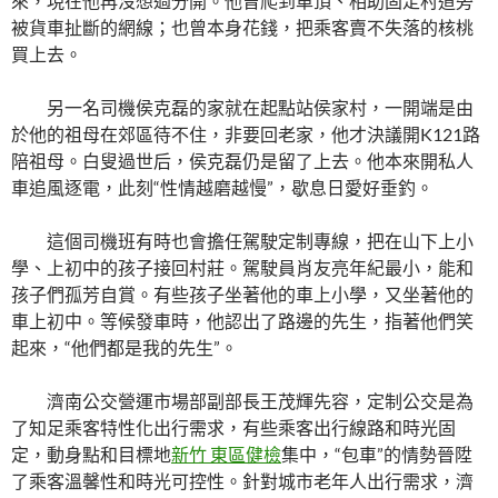
來，現在他再沒想過分開。他曾爬到車頂、相助固定村道旁
被貨車扯斷的網線；也曾本身花錢，把乘客賣不失落的核桃
買上去。
另一名司機侯克磊的家就在起點站侯家村，一開端是由
於他的祖母在郊區待不住，非要回老家，他才決議開K121路
陪祖母。白叟過世后，侯克磊仍是留了上去。他本來開私人
車追風逐電，此刻“性情越磨越慢”，歇息日愛好垂釣。
這個司機班有時也會擔任駕駛定制專線，把在山下上小
學、上初中的孩子接回村莊。駕駛員肖友亮年紀最小，能和
孩子們孤芳自賞。有些孩子坐著他的車上小學，又坐著他的
車上初中。等候發車時，他認出了路邊的先生，指著他們笑
起來，“他們都是我的先生”。
濟南公交營運市場部副部長王茂輝先容，定制公交是為
了知足乘客特性化出行需求，有些乘客出行線路和時光固
定，動身點和目標地
新竹 東區健檢
集中，“包車”的情勢晉陞
了乘客溫馨性和時光可控性。針對城市老年人出行需求，濟