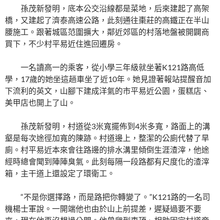
孫茂新發明，底本公交沿線都是菜地，后來建起了高架
橋，又建起了濟泰高速公路，此刻通往棗莊的高鐵正在半山
腰施工。跟著城區范圍擴大，鄰近郊區的村落地盤被開闢商
買下，不少村平易近住進回遷房。
一名讀高一的乘客，從小學三年級就坐著K121路高低
學，17歲的她坐這趟車坐了近10年。她見證著報站提醒音加
下流利的英文，山腳下建成洋氣的市平易近公園，蛋糕店、
美甲店也開上了山。
孫茂新發明，村道從3米寬擺佈到4米多寬，路面上的溝
壑是每次途徑加寬的陳跡。村道邊上，整潔的公廁代替了旱
廁。村平易近本來會往路邊的排水溝里傾倒生涯渣滓，他途
經時總會聞到陣陣臭氣。此刻每隔一段路都有尺度化的渣滓
箱，主干道上還設定了環衛工。
“不是你選擇路，而是路把你轉變了。”K121路的一名司
機楊士軍說。一開端他也由於山上前提差，遲疑過要不要