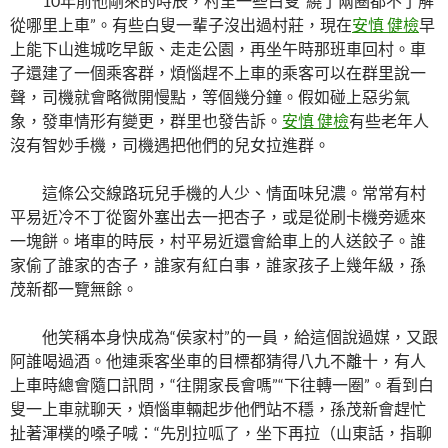
10年前他剛來的時辰，村里一些白叟“繞了兩圈都不了解
從哪里上車”。有些白叟一輩子沒出過村莊，現在
安慎 健檢
早
上能下山進城吃早飯、走走公園，再坐午時那班車回村。車
子還建了一個乘客群，煩惱趕不上車的乘客可以在群里說一
聲，司機就會略微開慢點，等個幾分鐘。假如碰上惡劣氣
象，發車情形有變更，群里也發告訴。
安慎 健檢
有些老年人
沒有智妙手機，司機遇把他們的兒女拉進群。
這條公交線路玩兒手機的人少、情面味兒濃。常常有村
平易近冷不丁從窗外塞出去一把杏子，或是從刷卡機旁遞來
一塊餅。堵車的時辰，村平易近還會給車上的人送餃子。誰
家偷了誰家的杏子，誰家有紅白事，誰家孩子上幾年級，孫
茂新都一覽無餘。
他笑稱本身快成為“侯家村”的一員，給這個說過媒，又跟
阿誰喝過酒。他連乘客坐車的目標都猜得八九不離十，有人
上車時總會隨口訊問，“往開家長會嗎”“下往轉一圈”。看到白
叟一上車就聊天，煩惱車輛起步他們站不穩，孫茂新會趕忙
扯著渾樸的嗓子喊：“先別拉呱了，坐下再拉（山東話，指聊