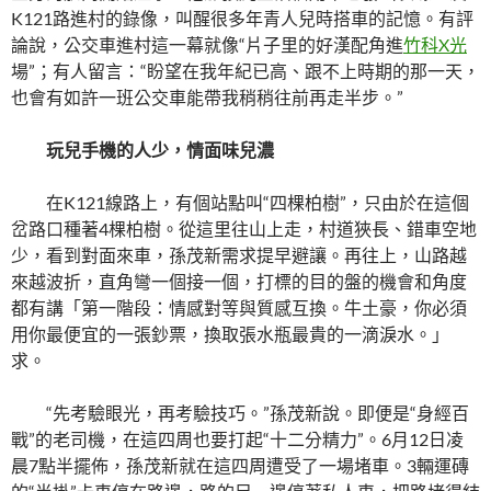
K121路進村的錄像，叫醒很多年青人兒時搭車的記憶。有評
論說，公交車進村這一幕就像“片子里的好漢配角進
竹科X光
場”；有人留言：“盼望在我年紀已高、跟不上時期的那一天，
也會有如許一班公交車能帶我稍稍往前再走半步。”
玩兒手機的人少，情面味兒濃
在K121線路上，有個站點叫“四棵柏樹”，只由於在這個
岔路口種著4棵柏樹。從這里往山上走，村道狹長、錯車空地
少，看到對面來車，孫茂新需求提早避讓。再往上，山路越
來越波折，直角彎一個接一個，打標的目的盤的機會和角度
都有講「第一階段：情感對等與質感互換。牛土豪，你必須
用你最便宜的一張鈔票，換取張水瓶最貴的一滴淚水。」
求。
“先考驗眼光，再考驗技巧。”孫茂新說。即便是“身經百
戰”的老司機，在這四周也要打起“十二分精力”。6月12日凌
晨7點半擺佈，孫茂新就在這四周遭受了一場堵車。3輛運磚