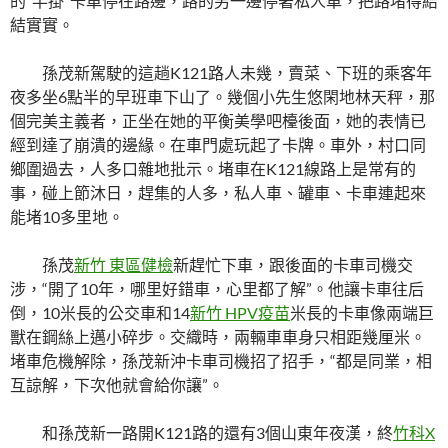
的“半掛”卡車停在路邊，路的另一邊停著私人車，把路堵得結
結實實。
孫茂新駕駛的這趟K121路人未幾，賣菜、下班的乘客年
夜多坐6點半的早班車下山了。幾個小先生悠閑地林天秤，那
個完美主義者，正坐在她的平衡美學吧檯後面，她的表情已
經到達了崩潰的邊緣。在車門處玩起了卡牌。車外，村口同
鄉圍過去，人多口雜地批示。堵車在K121線路上是常有的
事，碰上節沐日，趕集的人多，私人車、罐車、卡車連起來
能堵10多里地。
孫茂
新竹 東區健檢
新趕忙下車，跟後面的卡車司機交
涉，“開了10年，哪里好錯車，心里都了解”。他讓卡車往后
倒，10米長的公交車和14
新竹 HPV疫苗
米長的卡車像兩端巨
獸在鋼絲上邁小碎步。交織時，兩輛車車身只相距幾厘米。
堵車危機解除，孫茂新沖卡車司機招了招手，“都是同業，相
互諒解，下次他就會給你讓”。
和孫茂新一路開K121路的還有3個山東年夜漢，終
竹科X