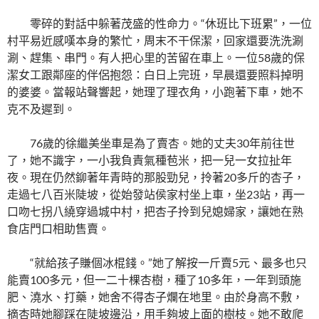
零碎的對話中躲著茂盛的性命力。“休班比下班累”，一位
村平易近感嘆本身的繁忙，周末不干保潔，回家還要洗洗涮
涮、趕集、串門。有人把心里的苦留在車上。一位58歲的保
潔女工跟鄰座的伴侶抱怨：白日上完班，早晨還要照料掉明
的婆婆。當報站聲響起，她理了理衣角，小跑著下車，她不
克不及遲到。
76歲的徐繼美坐車是為了賣杏。她的丈夫30年前往世
了，她不識字，一小我負責氣種苞米，把一兒一女拉扯年
夜。現在仍然鉚著年青時的那股勁兒，拎著20多斤的杏子，
走過七八百米陡坡，從始發站侯家村坐上車，坐23站，再一
口吻七拐八繞穿過城中村，把杏子拎到兒媳婦家，讓她在熟
食店門口相助售賣。
“就給孩子賺個冰棍錢。”她了解按一斤賣5元、最多也只
能賣100多元，但一二十棵杏樹，種了10多年，一年到頭施
肥、澆水、打藥，她舍不得杏子爛在地里。由於身高不敷，
摘杏時她腳踩在陡坡邊沿，用手夠坡上面的樹枝。她不敢爬