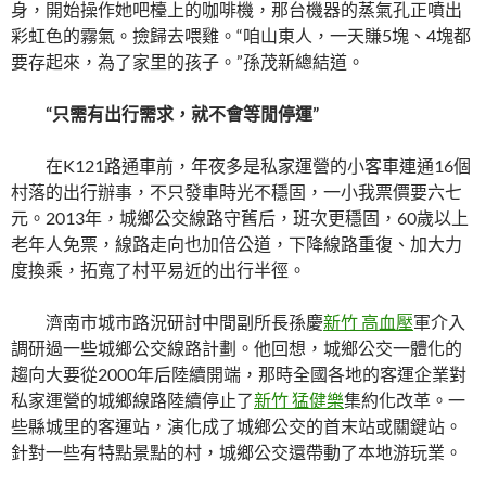
身，開始操作她吧檯上的咖啡機，那台機器的蒸氣孔正噴出
彩虹色的霧氣。撿歸去喂雞。“咱山東人，一天賺5塊、4塊都
要存起來，為了家里的孩子。”孫茂新總結道。
“只需有出行需求，就不會等閒停運”
在K121路通車前，年夜多是私家運營的小客車連通16個
村落的出行辦事，不只發車時光不穩固，一小我票價要六七
元。2013年，城鄉公交線路守舊后，班次更穩固，60歲以上
老年人免票，線路走向也加倍公道，下降線路重復、加大力
度換乘，拓寬了村平易近的出行半徑。
濟南市城市路況研討中間副所長孫慶
新竹 高血壓
軍介入
調研過一些城鄉公交線路計劃。他回想，城鄉公交一體化的
趨向大要從2000年后陸續開端，那時全國各地的客運企業對
私家運營的城鄉線路陸續停止了
新竹 猛健樂
集約化改革。一
些縣城里的客運站，演化成了城鄉公交的首末站或關鍵站。
針對一些有特點景點的村，城鄉公交還帶動了本地游玩業。