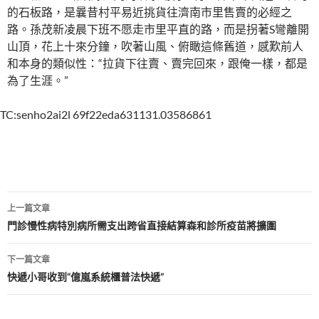
的石板路，是曩昔村平易近挑貨往濟南市里售賣的必經之
路。孫茂新凌晨下班不愿走市里平直的路，而是拐著S彎離開
山頂，花上十來分鐘，吹著山風、俯瞰這條舊道，感歎前人
和本身的類似性：“拉貨下往賣、賣完回來，跟俺一樣，都是
為了生涯。”
TC:senho2ai2l 69f22eda631131.03586861
文
上一篇文章
章
門診慢性病特別病所需支出跨省直接結算森和診所疫苗將擴圍
導
下一篇文章
覽
快遞小哥收到“億嵐系統櫃普法快遞”