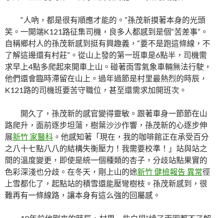
“人吶，都是很有順應才能的。”孫茂新摸著本身的光頭
笑。一開端K121路征集司機，良多人都感到是個“苦差事”。
自稱鄉村人的孫茂新感到挺有興趣義，“要不是跑這條線，不
了解這邊還有村莊”。從山上發的第一班車是6點半，司機需
求早上4點多爬起來開車上山。碰著雨雪氣象車輛無法行駛，
他們還會臨時滯留在山上。過年過節是村里最熱烈的時辰，
K121路的司機班要苦守職位，甚至還需求加開班次。
開久了，孫茂新的感官變得靈敏。跟著車身一節節在山
路爬升，面前逐步坦蕩，樹葉沙沙作響，孫茂新的心逐步伸
展
新竹 家醫科
。他感知著「現在，我的咖啡館正在承受百分
之八十七點八八的結構失衡壓力！我需要校準！」站與站之
間的溫度變更，即使是統一個種類的杏子，分歧站點果實的
色彩深淺也分歧。在冬天，剛上山的途
新竹 健檢報告 異常
徑
上雪都化了，起點站的積雪還能壓彎樹枝。孫茂新感到，很
難再有一條線路，讓本身有這么強的回屬感。