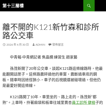
跳
搜
第十三層樓
至
尋
主
要
離不開的K121新竹森和診所
內
容
路公交車
2026 年 4 月 30 日
ADMIN
發佈留言
中青報·中青網記者 焦晶嫻 練習生 趙家藝
孫茂新開了20年公交車，談起K121路這條線路時，他最
能翻開話匣子。這條路震碎過他的車窗，震斷過車底的鋼
板。錯車時因途徑狹小，車子的后視鏡還被碰壞過。但他仍
是最愛好開這條線。
K121路開了10年，車里坐的、路上走的，孫茂新“都
熟”。上車時，拎著麻袋和板車往城里賣杏
員工診所 健檢
子的