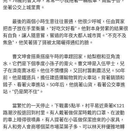
完。76歲的曹文坤，常常一小我拖著一輛板車、兩籃子杏，
坐著公交上城里賣。
最後的兩個小時生意往往普通，他很少呼喊，任由買家
把杏子放在手里衡量，“好吃欠好看”。他對本身勞累的結果很
有自負，讓人隨意嘗，嘗過的年夜大都人城市買。“不克不及
焦急”，他笑著搓了搓被太陽曬得通紅的臉。
曹文坤會搭乘搭座午時的車趕回家，給梨樹和豆角澆
水，它們是下個季度小孫子的膏火。曹文坤是入伍甲士，兒
子在濟南賣冰柜。他住不慣樓房，又回村籌劃農活兒。50年
前，他是鐵道兵，擔任建造運輸物質的火車站，背著鎬頭和
錘子、看著火車進站。50年后，他挑著山貨，看著公交車進
站，“仍是閑不住”。
當繁忙的一天停止，下戰書5點半，村平易近乘著K121
路潮汐般退回到村里。有人戴著做保潔時戴的口罩、在波動
的車上睡得很噴鼻，有人提著在小區做保潔撿來的小家具，
有人和旁人會商哪個菜市場菜葉子多、可以林天秤優雅地轉