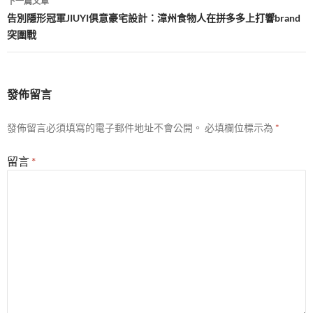
下一篇文章
覽
告別隱形冠軍JIUYI俱意豪宅設計：漳州食物人在拼多多上打響brand
突圍戰
發佈留言
發佈留言必須填寫的電子郵件地址不會公開。
必填欄位標示為
*
留言
*