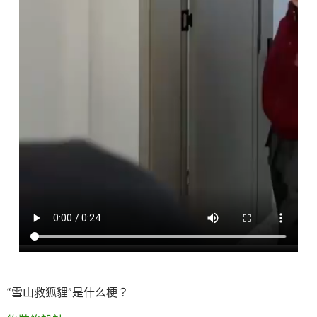
“雪山救狐貍”是什么梗？