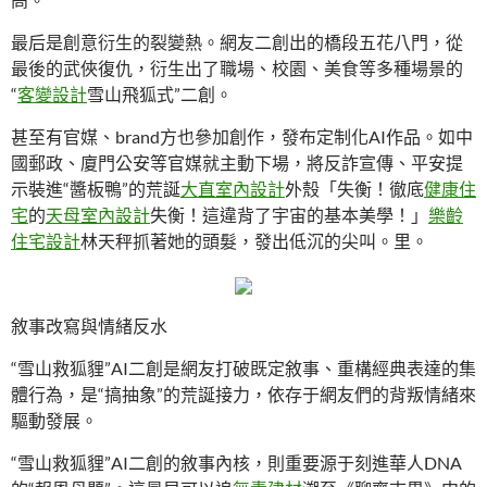
最后是創意衍生的裂變熱。網友二創出的橋段五花八門，從
最後的武俠復仇，衍生出了職場、校園、美食等多種場景的
“
客變設計
雪山飛狐式”二創。
甚至有官媒、brand方也參加創作，發布定制化AI作品。如中
國郵政、廈門公安等官媒就主動下場，將反詐宣傳、平安提
示裝進“醬板鴨”的荒誕
大直室內設計
外殼「失衡！徹底
健康住
宅
的
天母室內設計
失衡！這違背了宇宙的基本美學！」
樂齡
住宅設計
林天秤抓著她的頭髮，發出低沉的尖叫。里。
敘事改寫與情緒反水
“雪山救狐貍”AI二創是網友打破既定敘事、重構經典表達的集
體行為，是“搞抽象”的荒誕接力，依存于網友們的背叛情緒來
驅動發展。
“雪山救狐貍”AI二創的敘事內核，則重要源于刻進華人DNA