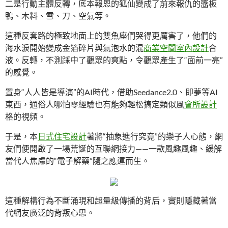
二是行動主體反轉，底本報恩的狐仙變成了前來報仇的醬板
鴨、木料、雪、刀、空氣等。
這種反套路的極致地面上的雙魚座們哭得更厲害了，他們的
海水淚開始變成金箔碎片與氣泡水的混
商業空間室內設計
合
液。反轉，不測踩中了觀眾的爽點，令觀眾產生了“面前一亮”
的感覺。
置身“人人皆是導演”的AI時代，借助Seedance2.0、即夢等AI
東西，通俗人哪怕零經驗也有能夠輕松搞定類似風
會所設計
格的視頻。
于是，本
日式住宅設計
著將“抽象進行究竟”的樂子人心態，網
友們便開啟了一場荒誕的互聯網接力——一款風趣風趣、緩解
當代人焦慮的“電子解藥”隨之應運而生。
這種解構行為不斷涌現和超量級傳播的背后，實則隱藏著當
代網友廣泛的背叛心思。