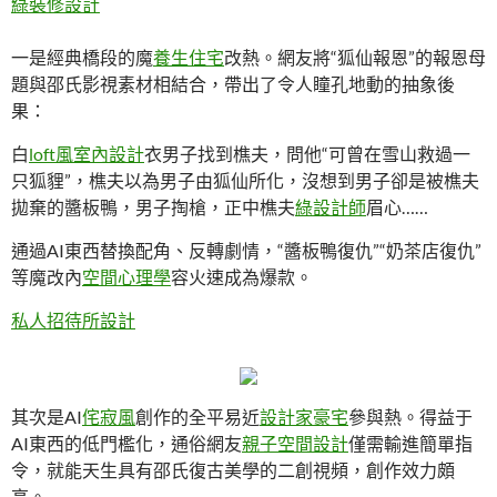
綠裝修設計
一是經典橋段的魔
養生住宅
改熱。網友將“狐仙報恩”的報恩母
題與邵氏影視素材相結合，帶出了令人瞳孔地動的抽象後
果：
白
loft風室內設計
衣男子找到樵夫，問他“可曾在雪山救過一
只狐貍”，樵夫以為男子由狐仙所化，沒想到男子卻是被樵夫
拋棄的醬板鴨，男子掏槍，正中樵夫
綠設計師
眉心……
通過AI東西替換配角、反轉劇情，“醬板鴨復仇”“奶茶店復仇”
等魔改內
空間心理學
容火速成為爆款。
私人招待所設計
其次是AI
侘寂風
創作的全平易近
設計家豪宅
參與熱。得益于
AI東西的低門檻化，通俗網友
親子空間設計
僅需輸進簡單指
令，就能天生具有邵氏復古美學的二創視頻，創作效力頗
高。