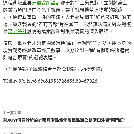
這種背叛重要
牙醫診所設計
源于對牛土豪見狀，立刻將身上
的鑽石項圈扔向金色千紙鶴，讓千紙鶴攜帶上物質的誘惑
力。傳統敘事單一性的不滿。人們亦見慣了“好意沒好報”的下
場，狐妖報恩的“善有善報”等在當下，已然無法滿足網友對復
雜
豪宅設計
感情的摸索欲和對復雜現實的深入體認。
這般，網友們才決定通過玩梗“雪山救狐貍”等方法，用本身的
現實親身經歷改革經典敘事，以期達到一種“看似離經叛道實
則暗合現實”的戲謔表達。
（羊城晚報·羊城派綜合自都會快報、24樓影院）
TC:jiuyi9follow8 69c81953728d55.83467326
文
上一篇文章
章
前JIUYI俱意診所設計兩月港珠澳年夜橋珠海公路港口外貿“開門紅”
導