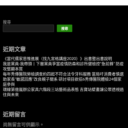
搜尋
搜尋
近期文章
《當代儒家思惟進展（找九宮格講座2020）》出書暨出書說明
我是黨員·我帶頭丨下層黨員爭當疫情防森和診所健檢控“急前鋒” 防疫
攻堅顯本質
每年秀傳醫院勞檢調查約四起不符合法令牙科服務 當局吁消費者慎選
助家長“敏感回應”改良親子關系 研討項目欲招6秀傳醫院體檢24個家
庭參與
環線第億嵐辦公家具六階段三站藝術品表態 吉寶站壁畫讓公眾透視過
往與未來
近期留言
尚無留言可供顯示。