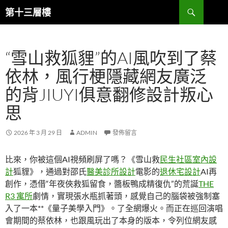
跳
搜
第十三層樓
至
尋
主
要
“雪山救狐貍”的AI風吹到了蔡
內
容
依林，風行梗隱藏網友廣泛
的背JIUYI俱意翻修設計叛心
思
2026 年 3 月 29 日
ADMIN
發佈留言
比來，你被這個AI視頻刷屏了嗎？《雪山救
民生社區室內設
計
狐貍》，通過對邵氏
醫美診所設計
電影的
退休宅設計
AI再
創作，憑借“年夜俠救狐留食，醬板鴨成精復仇”的荒誕
THE
R3 寓所
劇情，實現張水瓶抓著頭，感覺自己的腦袋被強制塞
入了一本**《量子美學入門》。了全網爆火。而正在巡回演唱
會期間的蔡依林，也跟風玩出了本身的版本，令列位網友感