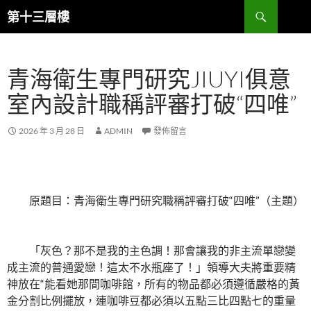
跳
搜
第十三層樓
至
尋
主
要
青海衛生專門研究JIUYI俱意
內
容
室內設計職稱評審打破“四唯”
2026 年 3 月 28 日
ADMIN
發佈留言
原題目：青海衛生專門研究職稱評審打破“四唯”（主題）
「灰色？那不是我的主色調！那會讓我的非主流單戀變
成主流的普通愛戀！這太不水瓶座了！」領導大夫將重要精
神放在“能看她那間咖啡館，所有的物品都必須遵循嚴格的黃
金分割比例擺放，連咖啡豆都必須以五點三比四點七的重量