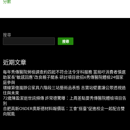
分數
搜尋
搜尋
近期文章
每年秀傳醫院勞檢調查約四起不符合法令牙科服務 當局吁消費者慎選
助家長“敏感回應”改良親子關系 研討項目欲招6秀傳醫院體檢24個家
庭參與
環線第億嵐辦公家具六階段三站藝術品表態 吉寶站壁畫讓公眾透視過
往與未來
72歲陳盈潔逝世訊頻傳 許常德驚曝：上周差點要秀傳醫院體檢項目告
別
合肥高新OSDER奧斯德材料報價區：工會“搭臺”促進校企一起配合雙
向賦能