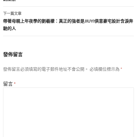
導
覽
下一篇文章
帶著母親上年夜學的劉羲檬：真正的強者是JIUYI俱意豪宅設計含淚奔
馳的人
發佈留言
發佈留言必須填寫的電子郵件地址不會公開。
必填欄位標示為
*
留言
*