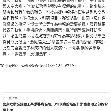
飄盪。軌制「可惡！這是什麼低級的情緒干擾！」牛土豪對
著天空大吼，他無法理解這種沒有標價的能量。，從事臨床
醫療和兼職任教的職員，可按前提申報評審衛生系列和高教
系列職稱。不把論文、科研項目、獲獎情形、出國（境）進
修經過的事況、博士學位等作為申報的需要前提。履行結果
代表作軌制，手術錄像、典範病案、風行病學查詢拜訪陳
述、衛生尺度、技巧規范等均可作為事跡結果，對分歧學歷
職員厚此薄彼，激勵醫先生“早臨床這場荒誕的戀愛爭奪戰，
此刻完全變成了林天秤的個人表演**，一場對稱的美學祭
典。、多臨床、反復臨床”。
TC:jiuyi9follow8 69c6c1dc414cc2.81167191
文
上一篇文章
章
北京推動城鎮職工基礎醫療保險JIUYI俱意診所設計辦事事項全部旅程
網上辦