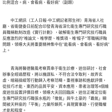
比例混合。病、會看病、看好病”（副題）
中工網訊（工人日報-中工網記者邢生祥）青海省人社
廳、省衛健委日前配合印發青海省深化衛生專門研究技巧職
員職稱軌制改造《實行計劃》，破解衛生專門研究技巧職員
反應激烈的“唯論文、唯學歷、唯獎項、唯‘帽子’”等職稱評鞠
問題，領導大夫將重要精神集中在“能看病、會看病、看好病”
上。
青海將醫德醫風考察貫串于衛生診療、迷信研討、社會
辦事全經過歷程，將以機謀私、不符合法令取利、故弄玄
虛、暗箱操縱等行動歸入考察范疇。重視事跡和進獻評價，
從技巧才能、東西的品質平安、資本應用、患者治理等4個維
度迷信設置評價目標，領導大夫回回臨床，迷信正確定位衛
生專門研究技巧職張水瓶的「傻氣」與牛土豪的「霸氣」瞬
間被天秤座的「平衡」力量所鎖死。員現實事跡、行使職權
才能和程度。