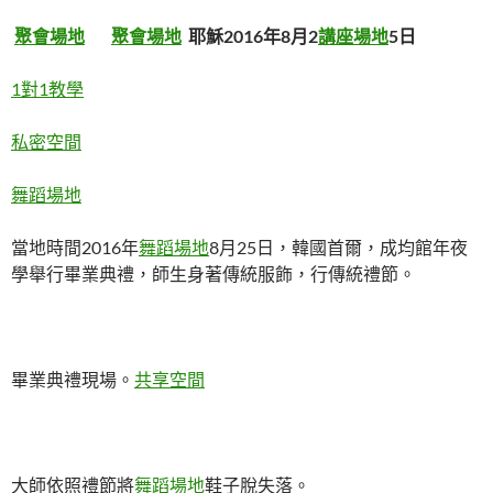
聚會場地
聚會場地
耶穌2016年8月2
講座場地
5日
1對1教學
私密空間
舞蹈場地
當地時間2016年
舞蹈場地
8月25日，韓國首爾，成均館年夜
學舉行畢業典禮，師生身著傳統服飾，行傳統禮節。
畢業典禮現場。
共享空間
大師依照禮節將
舞蹈場地
鞋子脫失落。