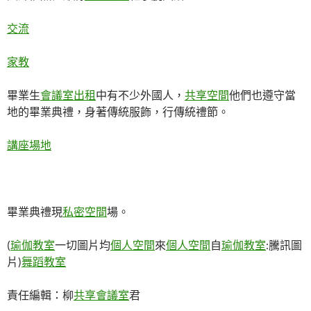
交流
家教
畢業生
會議室出租
中有不少外國人，
共享空間
他們也遵守當
地的畢業典禮，身著傳統服飾，行傳統禮節。
講座場地
畢業典禮現
私密空間
場。
(
瑜伽教室
一切圖片均
個人空間
來
個人空間
自
瑜伽教室
:騰訊圖
片)
舞蹈教室
責任編輯：柳
共享會議室
君