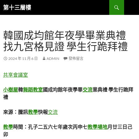
跳
搜
第十三層樓
至
尋
主
要
韓國成均館年夜學畢業典禮
內
容
找九宮格見證 學生行跪拜禮
2024 年 11 月 6 日
ADMIN
發佈留言
共享會議室
小樹屋
韓
舞蹈教室
國成均館年夜學畢
交流
業典禮 學生行跪拜
禮
來源：騰訊
教學
快報
交流
教學
時間：孔子二五六七年歲次丙申七
教學場地
月廿三日己
卯