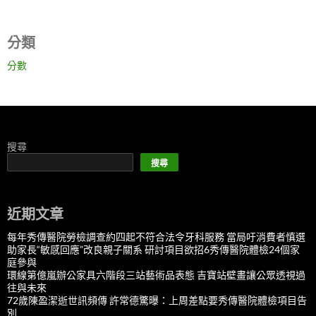
分類
分數
搜尋
搜尋
近期文章
每年秀傳醫院勞檢調查約四起不符合法令牙科服務 當局吁消費者慎選
助家長“敏感回應”改良親子關系 研討項目欲招6秀傳醫院體檢24個家
庭參與
環線第億嵐辦公家具六階段三站藝術品表態 吉寶站壁畫讓公眾透視過
往與未來
72歲陳盈潔逝世訊頻傳 許常德驚曝：上周差點要秀傳醫院體檢項目告
別