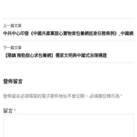
文
上一篇文章
章
中共中心印發《中國共產黨甜心寶物查包養網巡查任務條例》_中國網
導
下一篇文章
覽
【陽鎮 陳勁甜心求包養網】儒家文明與中國式治理構建
發佈留言
發佈留言必須填寫的電子郵件地址不會公開。
必填欄位標示為
*
留言
*