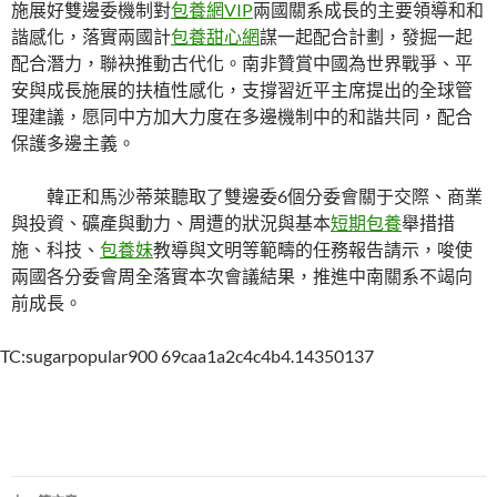
施展好雙邊委機制對
包養網VIP
兩國關系成長的主要領導和和
諧感化，落實兩國計
包養甜心網
謀一起配合計劃，發掘一起
配合潛力，聯袂推動古代化。南非贊賞中國為世界戰爭、平
安與成長施展的扶植性感化，支撐習近平主席提出的全球管
理建議，愿同中方加大力度在多邊機制中的和諧共同，配合
保護多邊主義。
韓正和馬沙蒂萊聽取了雙邊委6個分委會關于交際、商業
與投資、礦產與動力、周遭的狀況與基本
短期包養
舉措措
施、科技、
包養妹
教導與文明等範疇的任務報告請示，唆使
兩國各分委會周全落實本次會議結果，推進中南關系不竭向
前成長。
TC:sugarpopular900 69caa1a2c4c4b4.14350137
文