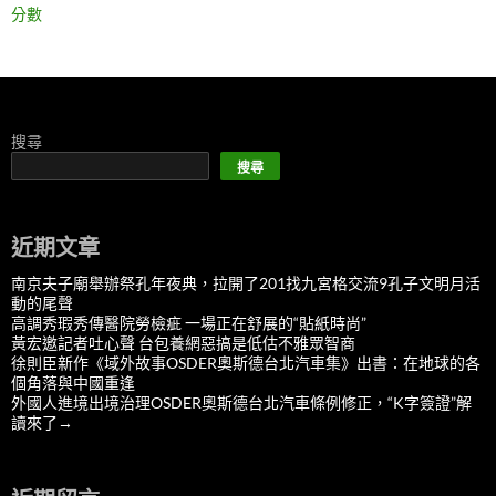
分數
搜尋
搜尋
近期文章
南京夫子廟舉辦祭孔年夜典，拉開了201找九宮格交流9孔子文明月活
動的尾聲
高調秀瑕秀傳醫院勞檢疵 一場正在舒展的“貼紙時尚”
黃宏邀記者吐心聲 台包養網惡搞是低估不雅眾智商
徐則臣新作《域外故事OSDER奧斯德台北汽車集》出書：在地球的各
個角落與中國重逢
外國人進境出境治理OSDER奧斯德台北汽車條例修正，“K字簽證”解
讀來了→