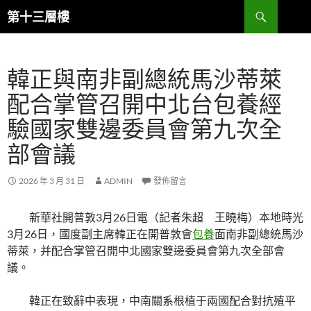
跳
搜
第十三層樓
至
尋
主
要
韓正與南非副總統馬沙蒂萊
內
容
配合掌管召開中北台包養經
驗國家雙邊委員會第九次全
部會議
2026 年 3 月 31 日
ADMIN
發佈留言
新華社開普敦3月26日電（記者朱超 王曉梅）本地時光
3月26日，國度副主席韓正在開普敦會
包養
面南非副總統馬沙
蒂萊，并配合掌管召開中北國家雙邊委員會第九次全部會
議。
韓正在致辭中表現，中南關系根植于兩國配合對抗殖平