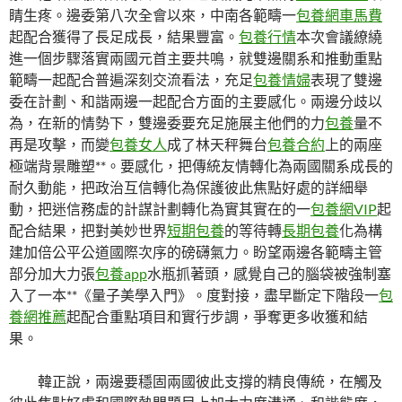
睛生疼。邊委第八次全會以來，中南各範疇一
包養網車馬費
起配合獲得了長足成長，結果豐富。
包養行情
本次會議繚繞
進一個步驟落實兩國元首主要共鳴，就雙邊關系和推動重點
範疇一起配合普遍深刻交流看法，充足
包養情婦
表現了雙邊
委在計劃、和諧兩邊一起配合方面的主要感化。兩邊分歧以
為，在新的情勢下，雙邊委要充足施展主他們的力
包養
量不
再是攻擊，而變
包養女人
成了林天秤舞台
包養合約
上的兩座
極端背景雕塑**。要感化，把傳統友情轉化為兩國關系成長的
耐久動能，把政治互信轉化為保護彼此焦點好處的詳細舉
動，把迷信務虛的計謀計劃轉化為實其實在的一
包養網VIP
起
配合結果，把對美妙世界
短期包養
的等待轉
長期包養
化為構
建加倍公平公道國際次序的磅礴氣力。盼望兩邊各範疇主管
部分加大力張
包養app
水瓶抓著頭，感覺自己的腦袋被強制塞
入了一本**《量子美學入門》。度對接，盡早斷定下階段一
包
養網推薦
起配合重點項目和實行步調，爭奪更多收獲和結
果。
韓正說，兩邊要穩固兩國彼此支撐的精良傳統，在觸及