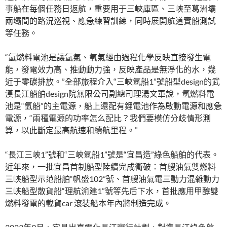
事船在每個任務日返航，重要用于三峽庫區、三峽至葛洲壩
兩壩間的路況巡視、應急練習訓練，同時展開航道實船測試
等任務。
“氫燃料電池是讓氫氣、氧氣經由過程化學反映直接發生電
能，發電效力高、推動動力強，反映產品是無淨化的水，幾
近于零碳排放。”全部旅程介入“三峽氫船1”號船型design的武
漢長江船舶design院無限公司副總司理湯文軍說，氫燃料電
池是“氫船”的主電源，船上還配有鋰電池作為啟動電源和應急
電源，“兩種電源的功率怎么配比？我們要模仿分歧情形測
算，以此斷定最高航速和續航里程。”
“長江三峽1”號和“三峽氫船1”號是“宜昌造”綠色船舶的代表。
近年來，一批宜昌首制船型陸續完成衝破：首艘油氣雙燃料
三峽船型示范船舶“帆盛102”號、首艘油氣電三動力混雜動力
三峽船型散貨船“理航渝建1”號等先后下水，首批應用甲醇雙
燃料發電的載貨car 滾裝船本年內將制造完成。