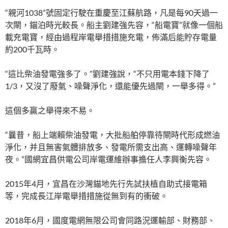
“親河1038”號固定行駛在重慶至江蘇航路，凡是每90天過一
次閘，錨泊時光較長。船主劉建強先容，“船電寶”就像一個船
載充電寶，經由過程岸電舉措措施充電，佈滿后能貯存電量
約200千瓦時。
“這比柴油發電強多了。”劉建強說，“不只用電本錢下降了
1/3，又沒了廢氣、噪聲淨化，還能優先過閘，一舉多得。”
這個多贏之舉得來不易。
“曩昔，船上端賴柴油發電，大批船舶停靠待閘時代形成燃油
淨化，并且無害氣體排放多、發電所需支出高、運轉噪聲年
夜。”國網宜昌供電公司岸電運維辦事擔任人李興衡先容。
2015年4月，宜昌在沙灣錨地先行先試扶植自助式接電箱
等，完成長江岸電舉措措施從無到有的衝破。
2018年6月，國度電網無限公司會同路況運輸部、財務部、