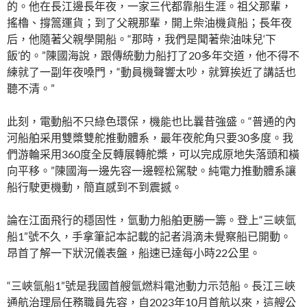
的。他在長江邊長年夜，一家三代都靠船生涯。祖父那輩，
搖櫓、撐篙運貨；到了父親那輩，開上柴油機貨船；長年夜
后，他隨著父親學開船。“那時，我們是聞著柴油味兒‘下
飯’的。”陳國海說，跟傳統動力船打了20多年交道，他不得不
練就了一副年夜嗓門，“動員機聲響太吵，就算挨近了講話也
聽不清。”
此刻，電動船不只綠色環保，機能也比曩昔強盛。“普通的內
河船舶采用雙槳雙舵推動體系，最年夜舵角只要30多度。我
們游輪采用360度全反轉展轉舵槳，可以完成原地失落頭和橫
向平移。”陳國海一邊先容一邊輕松駕駛。純電力推動體系讓
船行駛更機動，簡直感到不到震撼。
論在江面飛行的穩固性，氫動力船舶更勝一籌。登上“三峽氫
船1”號不久，手拿筆記本記載的記者涓滴未覺察船已開動。
昂首了解一下狀況儀表盤，船速已達每小時22公里。
“三峽氫船1”號是我國首艘氫燃料電池動力示范船。長江三峽
通航治理局任務職員先容，自2023年10月首航以來，這艘公