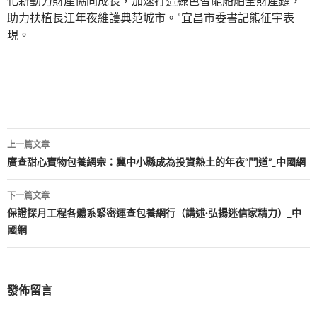
化新動力財產協同成長，加速打造綠色智能船舶全財產鏈，
助力扶植長江年夜維護典范城市。”宜昌市委書記熊征宇表
現。
文
上一篇文章
章
廣查甜心寶物包養網宗：冀中小縣成為投資熱土的年夜“門道”_中國網
導
下一篇文章
覽
保證探月工程各體系緊密運查包養網行（講述·弘揚迷信家精力）_中
國網
發佈留言