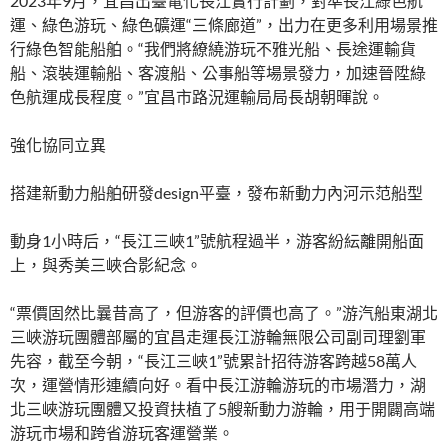
2023年9月，宜昌出臺電化長江實行計劃，對準長江綠色航
運、綠色游玩、綠色礦運“三條廊道”，出力在更多利用場景推
行綠色智能船舶。“我們將繚繞游玩不雅光船、長途運輸貨
船、滾裝運輸船、客渡船、公事船等場景發力，加速晉陞綠
色航運成長程度。”宜昌市路況運輸局局長胡朝暉說。
強化協同立異
搭建新動力船舶研發design平臺，發布新動力內河示范船型
動身1小時后，“長江三峽1”號航程過半，游客紛紜離開船面
上，與秀美三峽合影紀念。
“票價固然比曩昔高了，但游客的評價也高了。”游汽船東湖北
三峽游玩團體部屬的宜昌走運長江游輪無限公司副司理劉軍
先容，截至今朝，“長江三峽1”號累計招待游客跨越58萬人
次，運營情形連續向好。看中長江游輪游玩的市場潛力，湖
北三峽游玩團體又投資扶植了5艘新動力游輪，用于開闢高端
游玩市場和跨省游玩客運營業。