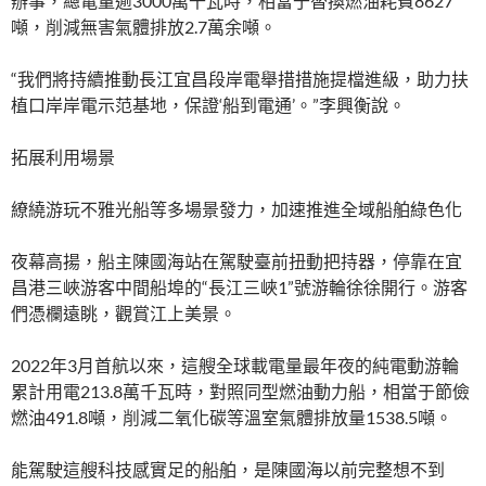
辦事，總電量逾3000萬千瓦時，相當于替換燃油耗費8627
噸，削減無害氣體排放2.7萬余噸。
“我們將持續推動長江宜昌段岸電舉措措施提檔進級，助力扶
植口岸岸電示范基地，保證‘船到電通’。”李興衡說。
拓展利用場景
繚繞游玩不雅光船等多場景發力，加速推進全域船舶綠色化
夜幕高揚，船主陳國海站在駕駛臺前扭動把持器，停靠在宜
昌港三峽游客中間船埠的“長江三峽1”號游輪徐徐開行。游客
們憑欄遠眺，觀賞江上美景。
2022年3月首航以來，這艘全球載電量最年夜的純電動游輪
累計用電213.8萬千瓦時，對照同型燃油動力船，相當于節儉
燃油491.8噸，削減二氧化碳等溫室氣體排放量1538.5噸。
能駕駛這艘科技感實足的船舶，是陳國海以前完整想不到