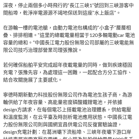
深夜，停止兩個多小時飛行的“長江三峽1”號回到三峽游客中
間船埠，乾淨岸電源源不竭地保送到這座“水上飯店”。
在游輪一樓的電池艙，由動力電池包構成的“小盒子”層層相
疊、排排相連。“這里的總載電量相當于120多輛電動car 電池
容量的總和。”中國長江電力股份無限公司部屬的三峽電能無
限公司技巧治理部營業司理張豫說。
若何確保船舶平安完成超年夜載電量的同時，做到疾速穩固
充電？張豫先容，為處理這一困難，一起配合方分工協作、
結合攻關施展了主要感化。
寧德時期新動力科技股份無限公司作為電池生孩子商，為游
輪供給了年夜容量、高能量密度磷酸鐵鋰電池，并依據
design方請求，在每個電芯上搭載電池治理體系，供給電壓
和溫度監測，在云平臺及時剖析電池應用狀態。中國長江電
力股份無限公司則與國網宜昌供電公司反復實驗論證，
design充電計劃：在葛洲壩下流船埠、三峽年夜壩下游口岸