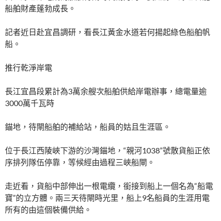
船舶財產蓬勃成長。
記者近日赴宜昌調研，看長江黃金水道若何揚起綠色船舶帆
船。
推行乾淨岸電
長江宜昌段累計為3萬余艘次船舶供給岸電辦事，總電量逾
3000萬千瓦時
錨地，待閘船舶的補給站，船員的姑且生涯區。
位于長江西陵峽下游的沙灣錨地，“親河1038”號散貨船正依
序排列隊伍停靠，等候經由過程三峽船閘。
走近看，貨船中部伸出一根電纜，銜接到船上一個名為“船電
寶”的立方體。兩三天待閘時光里，船上9名船員的生涯用電
所有的由這個裝備供給。