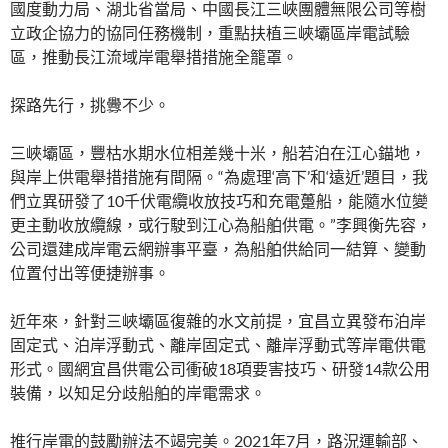
國度動力局、湖北省當局、中國長江三峽團體無限公司等樹
立政企協力的協同任務機制，重點扶植三峽壩區岸電試驗
區，推動長江流域岸電舉措措施全籠罩。
探路先行，挑釁不少。
三峽壩區，豐枯水期水位相差幾十米，船若泊在江心錨地，
與岸上供電舉措措施有間隔。“為處理‘高下’和‘遠近’題目，我
們立異研發了10千伏電纜收放技巧和充電躉船，能隨水位變
更主動收放纜線，或行駛到江心為船舶供電。”李興衡先容，
公司還建成岸電云網辦事平臺，為船舶供給同一結算、變動
位置付出等便捷辦事。
近年來，針對三峽壩區復雜的水文前提，宜昌立異發布泊岸
固定式、泊岸浮動式、離岸固定式、離岸浮動式等岸電供電
形式。國網宜昌供電公司衝破18項要害技巧、研發14款公用
裝備，以知足分歧船舶的岸電需求。
推行岸電的鼓勵辦法不竭完美。2021年7月，路況運輸部、