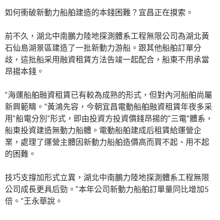
如何衝破新動力船舶建造的本錢困難？宜昌正在摸索。
前不久，湖北中南鵬力陸地探測體系工程無限公司為湖北黃
石仙島湖景區建造了一批新動力游船。跟其他船舶訂單分
歧，這批船采用融資租賃方法告竣一起配合，船東不用承當
昂揚本錢。
“海運船舶融資租賃已有較為成熟的形式，但對內河船舶尚屬
新興範疇。”黃鴻先容，今朝宜昌電動船舶融資租賃年夜多采
用“船電分別”形式，即由投資方投資價錢昂揚的“三電”體系，
船東投資建造無動力船體。電動船舶建成后租賃給運營企
業，處理了運營主體因新動力船舶造價高而買不起、用不起
的困難。
技巧支撐加形式立異，湖北中南鵬力陸地探測體系工程無限
公司成長更具后勁。“本年公司新動力船舶訂單量同比增加5
倍。”王永華說。