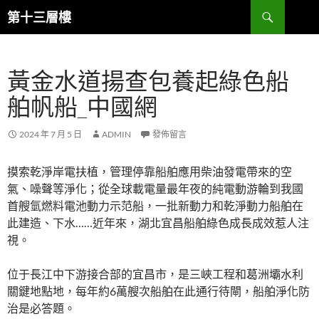
跳
搜
第十三層樓
至
尋
主
要
黃金水道揚查包養起綠色船
內
容
舶帆船_中國網
2024 年 7 月 5 日
ADMIN
發佈留言
摸索乾淨岸電扶植，管理停靠船舶應用柴油發電帶來的空
氣、噪聲等淨化；從全球載電量最年夜的純電動游輪到我國
首艘氫燃料電池動力示范船，一批新動力和乾淨動力船舶在
此建造、下水……近年來，湖北宜昌船舶綠色成長成效惹人注
視。
位于長江中下游接合部的宜昌市，是三峽工程和葛洲壩水利
關鍵地點地，每年約6萬艘次船舶在此通行待閘，船舶淨化防
治是必答題。