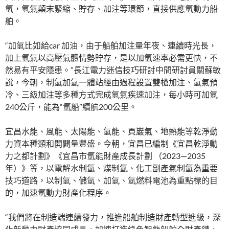
氫，氫氣顛末緊縮、貯存、加注等環節，直接供應氫動力船
舶。
“加氫比如給car 加油，由于船舶加注量年夜、連續時光長，
加上氫氣以高壓氣體情勢貯存，是以加氫速率必需更快，不
然易有平安隱患。”長江電力迷信技巧研討中間研討員關蘇敏
說，今朝，制氫加氫一體站經由過程設置雙槍加注、氫氣預
冷、三級加注等多種方式完成氫氣疾速加注，每小時可加氫
240公斤，能為“氫船”續航200公里。
宜昌水能、風能、太陽能、氫能、頁巖氣、地熱能等乾淨動
力資本種類和開闢量豐盛。今朝，宜昌已編制《宜昌乾淨動
力之都計劃》《宜昌市氫能財產成長計劃 （2023—2035
年）》等，以電解水制氫、煤制氫、化工副產氣制氫為重要
技巧道路，以制氫、儲氫、加氫、氫燃料電池為重點標的目
的，加速氫動力財產化程序。
“我們將在制造端連續發力，推進船舶制造財產轉型進級，深