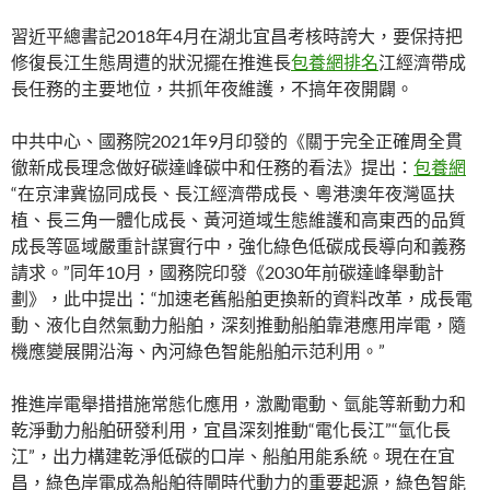
習近平總書記2018年4月在湖北宜昌考核時誇大，要保持把
修復長江生態周遭的狀況擺在推進長
包養網排名
江經濟帶成
長任務的主要地位，共抓年夜維護，不搞年夜開闢。
中共中心、國務院2021年9月印發的《關于完全正確周全貫
徹新成長理念做好碳達峰碳中和任務的看法》提出：
包養網
“在京津冀協同成長、長江經濟帶成長、粵港澳年夜灣區扶
植、長三角一體化成長、黃河道域生態維護和高東西的品質
成長等區域嚴重計謀實行中，強化綠色低碳成長導向和義務
請求。”同年10月，國務院印發《2030年前碳達峰舉動計
劃》，此中提出：“加速老舊船舶更換新的資料改革，成長電
動、液化自然氣動力船舶，深刻推動船舶靠港應用岸電，隨
機應變展開沿海、內河綠色智能船舶示范利用。”
推進岸電舉措措施常態化應用，激勵電動、氫能等新動力和
乾淨動力船舶研發利用，宜昌深刻推動“電化長江”“氫化長
江”，出力構建乾淨低碳的口岸、船舶用能系統。現在在宜
昌，綠色岸電成為船舶待閘時代動力的重要起源，綠色智能