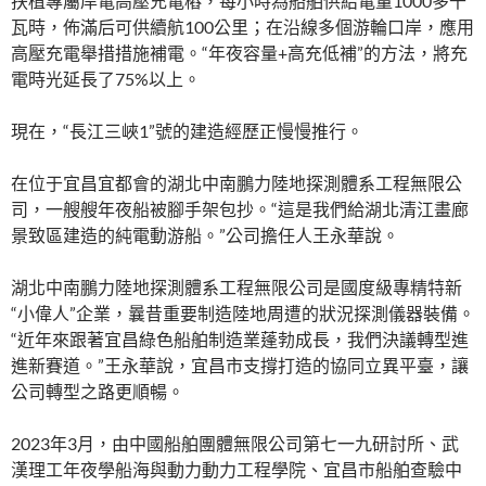
扶植專屬岸電高壓充電樁，每小時為船舶供給電量1000多千
瓦時，佈滿后可供續航100公里；在沿線多個游輪口岸，應用
高壓充電舉措措施補電。“年夜容量+高充低補”的方法，將充
電時光延長了75%以上。
現在，“長江三峽1”號的建造經歷正慢慢推行。
在位于宜昌宜都會的湖北中南鵬力陸地探測體系工程無限公
司，一艘艘年夜船被腳手架包抄。“這是我們給湖北清江畫廊
景致區建造的純電動游船。”公司擔任人王永華說。
湖北中南鵬力陸地探測體系工程無限公司是國度級專精特新
“小偉人”企業，曩昔重要制造陸地周遭的狀況探測儀器裝備。
“近年來跟著宜昌綠色船舶制造業蓬勃成長，我們決議轉型進
進新賽道。”王永華說，宜昌市支撐打造的協同立異平臺，讓
公司轉型之路更順暢。
2023年3月，由中國船舶團體無限公司第七一九研討所、武
漢理工年夜學船海與動力動力工程學院、宜昌市船舶查驗中