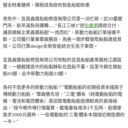
健全財產鏈條，積極成長綠色智能船舶財產
夜色中，宜昌鑫匯船舶修造無限公司里一派忙碌，近20臺龍
門吊、航吊滿負荷運轉……“長江三峽1”號
包養網
順遂交付，
讓其總裝企業鑫匯船舶“一炮而紅”，新動力船舶訂單接連不
斷。公司履行董事覃啟勝說，為進一個步驟晉陞船舶建造質
效，公司打算design全新智能結合生孩子車間。
宜昌鑫匯船舶修造無限公司地點的宜昌船舶產業園枝江園區
里，一艘艘建造中的船舶靜臥在造船平臺。這里今朝在建船
舶65艘，此中新動力船舶13艘。
為何不造更多的新動力船舶？“電動船舶的初期投資本錢高于
傳統動力船舶。”覃啟勝先容，“三電”體系（純電動船舶的電
機、電池和電控體系）是招致電動船舶造價較高的直接緣
由，“按今朝市場行情盤算，載電量每增添1千瓦時，造價便
進步2000元擺佈，一些電動船的‘三電’體系本錢接近總造價的
一半。”