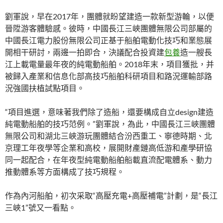
劉軍說，早在2017年，團體就盼望建造一款新型游輪，以便
晉陞游客體驗感。彼時，中國長江三峽團體無限公司部屬的
中國長江電力股份無限公司正基于船舶電動化技巧和業態展
開相干研討，兩邊一拍即合，決議配合投資建
包養
造一艘長
江上載電量最年夜的純電動船舶。2018年末，項目獲批，并
被歸入產業和信息化部高技巧船舶科研項目和路況運輸部路
況強國扶植試點項目。
“項目進選，意味著我們除了造船，還要構成自立design建造
純電動船舶的技巧范例。”劉軍說，為此，中國長江三峽團體
無限公司和湖北三峽游玩團體結合汾西重工、寧德時期、北
京理工年夜學等企業和高校，展開財產鏈高低游和產學研協
同一起配合，在年夜型純電動船舶船載直流配電體系、動力
推動體系等方面構成了技巧規程。
作為內河船舶，初次采取“高壓充電+高壓補電”計劃，是“長江
三峽1”號又一看點。