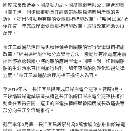
國度成長改造委、國度動力局、國度電網無限公司結合印發
《關于進一個步驟推動長江經濟帶船舶靠港應用岸電的告
訴》，提出“推動現有船舶受電舉措措施改革”。“親河1038”號
便在這一年完成岸電受電舉措措施改革，取得改革補助9.43
萬元。
長江三峽通航治理局也積極領導過閘船舶實行受電舉措措施
改革。“經由過程誠信積分嘉獎等方法，激勵具有岸電應用前
提且停靠跨越兩小時的船舶應用岸電。同時，對一切過閘船
舶的生涯污水直排閥履行鉛封，加年夜船舶防淨化監視法律
力度。”長江三峽通航治理局相干擔任人先容。
至2019年末，長江宜昌段完成口岸岸電全籠罩。昔時4月，
三峽壩區岸電試驗區扶植暨長江沿線口岸岸電全籠罩扶植推
動會在宜昌召開，這里的岸電扶植經歷被國度成長改造委等
部分向長江全流域推行。
截至本年3月底，長江宜昌段累計為3萬余艘次船舶供給岸電