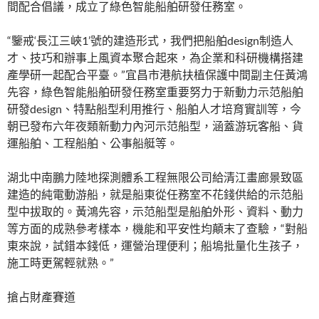
間配合倡議，成立了綠色智能船舶研發任務室。
“鑒戒‘長江三峽1’號的建造形式，我們把船舶design制造人
才、技巧和辦事上風資本聚合起來，為企業和科研機構搭建
產學研一起配合平臺。”宜昌市港航扶植保護中間副主任黃鴻
先容，綠色智能船舶研發任務室重要努力于新動力示范船舶
研發design、特點船型利用推行、船舶人才培育實訓等，今
朝已發布六年夜類新動力內河示范船型，涵蓋游玩客船、貨
運船舶、工程船舶、公事船艇等。
湖北中南鵬力陸地探測體系工程無限公司給清江畫廊景致區
建造的純電動游船，就是船東從任務室不花錢供給的示范船
型中拔取的。黃鴻先容，示范船型是船舶外形、資料、動力
等方面的成熟參考樣本，機能和平安性均顛末了查驗，“對船
東來說，試錯本錢低，運營治理便利；船塢批量化生孩子，
施工時更駕輕就熟。”
搶占財產賽道