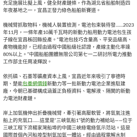
充足施展比擬上風，健全財產鏈條，作為湖北省船舶制造四
年夜基地之一，宜昌正發力綠色船舶新賽道。
機械臂抓取物料，機械人裝置檢測，電池包束裝待發……2023
年11月，一條年產10萬千瓦時的新動力船用動力電池包生孩
子線在宜昌秭回縣投產。“電池包技巧含量高、平安品級高、
產物機能好，已經由過程中國船級社認證，產線主動化率達
80%以上。”中國船舶團體無限公司第七一二研討所電力推動
工作部主任周凌輝說。
依托磷、石墨等礦產資本上風，宜昌近年來吸引了寧德時
期、楚能
包養網價錢
新動力等一批新動力電池企業進駐建
廠，今朝已基礎構成涵蓋正負極資料、電解液、隔閡的新動
力電池財產鏈。
岸上加氫機伸出折疊機械臂，牽引著高壓軟管，將氫氣注進
船上的充氫口……這里是“三峽氫船1”號的動力補給站——位于
三峽工程下流楊家灣船埠的中國三峽綠電綠氫示范站。這是
國際首個內河船埠型制氫加氫一體站，經由過程電解水制