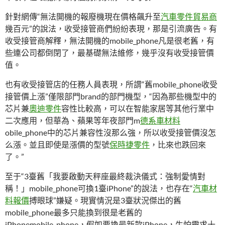
針對網傳“無法開機的報廢機現在價格飆升至
汽車零件貿易商
幾百元”的說法，收受接管商們紛紛表現，那是引流廣告。有
收受接管商解釋，無法開機的mobile_phone凡是很老舊，有
些連公司都倒閉了，最基礎無法維修，幾乎沒有收受接管價
值。
也有收受接管店的任務人員表現，所謂“舊mobile_phone收受
接管價上漲”僅限部門brand的部門機型，“因為那些機型中的
芯片兼
奧迪零件
容性比較高，可以在智能家居等其他行業中
二次應用，但華為、蘋果等年夜部門m
德系車材料
obile_phone中的芯片兼容性沒那么強，所以收受接管價沒怎
么漲。並且即使是漲價的型號
保時捷零件
，比來也跌回來
了。”
至于“3臺舊「我要啟動天秤座最終裁決儀式：強制愛情對
稱！」mobile_phone可換1臺iPhone”的說法，也存在“
汽車材
料報價
搏眼球”嫌疑。現實情況是3臺狀況傑出的舊
mobile_phone最多只能換到很是老舊的
iPhonemobile_phone，假如要換最新款iPhone，生怕需求十