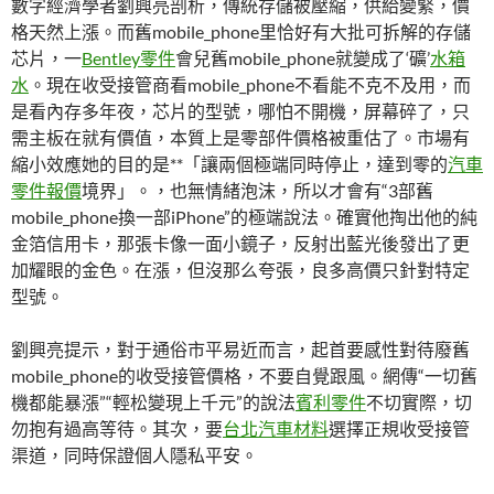
數字經濟學者劉興亮剖析，傳統存儲被壓縮，供給變緊，價
格天然上漲。而舊mobile_phone里恰好有大批可拆解的存儲
芯片，一
Bentley零件
會兒舊mobile_phone就變成了‘礦’
水箱
水
。現在收受接管商看mobile_phone不看能不克不及用，而
是看內存多年夜，芯片的型號，哪怕不開機，屏幕碎了，只
需主板在就有價值，本質上是零部件價格被重估了。市場有
縮小效應她的目的是**「讓兩個極端同時停止，達到零的
汽車
零件報價
境界」。，也無情緒泡沫，所以才會有“3部舊
mobile_phone換一部iPhone”的極端說法。確實他掏出他的純
金箔信用卡，那張卡像一面小鏡子，反射出藍光後發出了更
加耀眼的金色。在漲，但沒那么夸張，良多高價只針對特定
型號。
劉興亮提示，對于通俗市平易近而言，起首要感性對待廢舊
mobile_phone的收受接管價格，不要自覺跟風。網傳“一切舊
機都能暴漲”“輕松變現上千元”的說法
賓利零件
不切實際，切
勿抱有過高等待。其次，要
台北汽車材料
選擇正規收受接管
渠道，同時保證個人隱私平安。