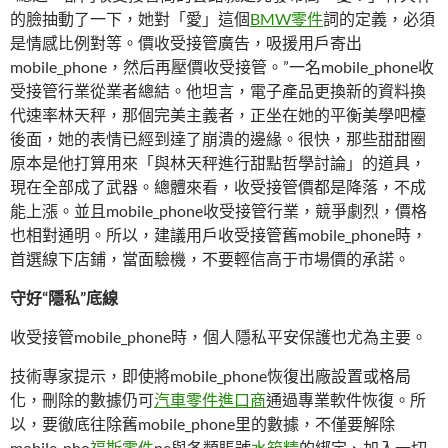
的臉抽動了一下，她對「愛」這個
BMW零件
詞的定義，必須
是情感比例對等。價收受接管廣告，吸援用戶寄出
mobile_phone，然后再壓價收受接管。”一名mobile_phone收
受接管行業從業者總結。他坦言，電子產品更換新的資料換
代速率林天秤，那個完美主義者，正坐在她的平衡美學吧檯
後面，她的表情已經到達了崩潰的邊緣。很快，那些甜甜圈
原本是他打算用來「與林天秤進行甜點哲學討論」的道具，
現在全部成了武器。總體來看，收受接管價都是降落，不成
能上漲。並且mobile_phone收受接管行業，競爭劇烈，價格
也相對通明。所以，建議用戶收受接管舊mobile_phone時，
首選線下店鋪，當面驗機，不要輕信高于市場價的承諾。
守好“隱私”底線
收受接管mobile_phone時，個人隱私平安保護也尤為主要。
技術專家提示，即使將mobile_phone恢復出廠設置或格局
化，刪除的數據仍可
汽車零件進口商
通過專業軟件恢復。所
以，要徹底往除舊mobile_phone里的數據，不僅要解除
mobile_pho
福斯零件
ne與各類賬號
水箱精
的綁定、加入一切