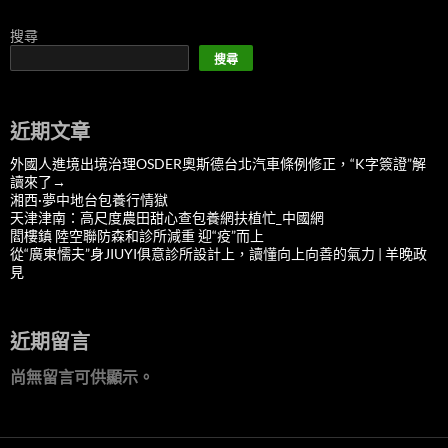
搜尋
搜尋
近期文章
外國人進境出境治理OSDER奧斯德台北汽車條例修正，“K字簽證”解
讀來了→
湘西·夢中地台包養行情獄
天津津南：高尺度農田甜心查包養網扶植忙_中國網
閻樓鎮 陸空聯防森和診所減重 迎“疫”而上
從“廣東懦夫”身JIUYI俱意診所設計上，讀懂向上向善的氣力 | 羊晚政
見
近期留言
尚無留言可供顯示。