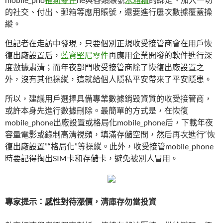
的社交、付出、郵箱等應用賬號，還要進行屢次數據覆蓋操
縱。
但記者在走訪中發現，只要個別正規收受接管商會在用戶恢
復出廠設置后，
藍寶堅尼零件
再應用企業開發的軟件進行深
度數據肅清；而年夜部門收受接管商除了恢復出廠設置之
外，沒有其他操縱，這就給個人隱私平安帶來了平安隱患。
所以，建議用戶選擇具備專業數據銷毀資質的收受接管商，
或許本身先進行數據刪除。最簡單的方式是，在恢復
mobile_phone出廠設置或格局化mobile_phone后，下載年夜
容量電影或錄制高清視頻，填滿存儲空間，然后再次進行“恢
復出廠設置”“格局化”等操縱。此外，收受接管mobile_phone
時要記得掏出SIM卡和存儲卡，避免被別人冒用。
專家提示：感性對待漲價，清庫存勿當投資