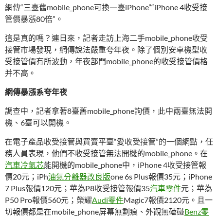
網傳“三臺舊mobile_phone可換一臺iPhone”“iPhone 4收受接
管價暴漲80倍”。
這是真的嗎？連日來，記者走訪上海二手mobile_phone收受
接管市場發現，網傳說法嚴重夸年夜。除了個別安卓機型收
受接管價有所波動，年夜部門mobile_phone的收受接管價格
并不高。
網傳暴漲系夸年夜
調查中，記者拿著8臺舊mobile_phone詢價，此中兩臺無法開
機、6臺可以開機。
在電子產品收受接管與買賣平臺“愛收受接管”的一個網點，任
務人員表現，他們不收受接管無法開機的mobile_phone。在
汽車冷氣芯
能開機的mobile_phone中，iPhone 4收受接管報
價20元；iPh
油氣分離器改良版
one 6s Plus報價35元；iPhone
7 Plus報價120元；華為P8收受接管報價35
汽車零件
元；華為
P50 Pro報價560元；榮耀
Audi零件
Magic7報價2120元。且一
切報價都是在mobile_phone屏幕無劃痕、外觀無磕碰
Benz零