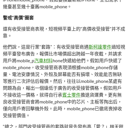
幾臺甚至幾十臺舊mobile_phone。
警戒“高價”圈套
還有收受接管商表現，短視頻平臺上的“高價收受接管”并不成
靠。
他們說，這是行業“套路”：有收受接管商通
斯柯達零件
過短視
頻平臺發布廣告，報價比市場價超出跨越一年夜截，并請求
用戶將mobile_p
汽車材料
hone快遞給他們。假如用戶快遞了
mobile_phone，收受接管商表現須根據mobile_phone存儲
量、電池安康情況、外殼及屏幕能否有損壞、效能能否無缺
等進行二次評估后報價。然后，往往以mobile_phone某處有
問題為由，報出一個遠低于廣告的收受接管價格。假如用戶
不接收這一價格，就得自行承
賓士零件
擔退貨運費。更有無
良收受接管商會將mobile_phone中的芯片、主板等掏出后，
僅向用戶寄回擊機外殼。此時，mobile_phone已徹底喪掉收
受接管價值。
“總之，部門收受接管商的套路就是先發布高「愛？」林天秤