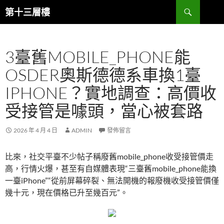
跳
搜
第十三層樓
至
尋
主
要
3臺舊MOBILE_PHONE能
內
容
OSDER奧斯德德系車換1臺
IPHONE？實地調查：高價收
受接管是噱頭，當心被套路
2026 年 4 月 4 日
ADMIN
發佈留言
比來，社交平臺不少帖子稱廢舊mobile_phone收受接管價走
高，行情火爆，甚至有自媒體表現“三臺舊mobile_phone能換
一臺iPhone”“從前屏幕碎裂、無法開機的報廢機收受接管價僅
幾十元，現在價格已升至幾百元”。