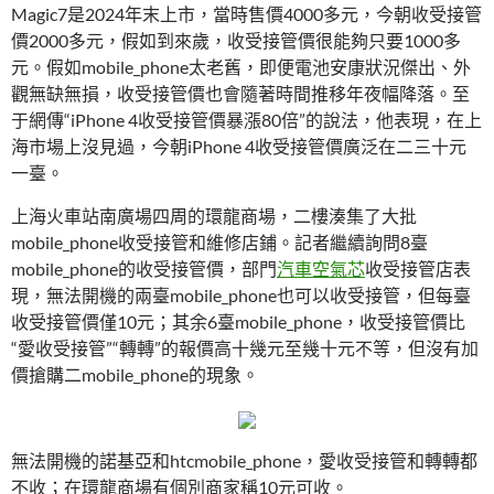
Magic7是2024年末上市，當時售價4000多元，今朝收受接管
價2000多元，假如到來歲，收受接管價很能夠只要1000多
元。假如mobile_phone太老舊，即便電池安康狀況傑出、外
觀無缺無損，收受接管價也會隨著時間推移年夜幅降落。至
于網傳“iPhone 4收受接管價暴漲80倍”的說法，他表現，在上
海市場上沒見過，今朝iPhone 4收受接管價廣泛在二三十元
一臺。
上海火車站南廣場四周的環龍商場，二樓湊集了大批
mobile_phone收受接管和維修店鋪。記者繼續詢問8臺
mobile_phone的收受接管價，部門
汽車空氣芯
收受接管店表
現，無法開機的兩臺mobile_phone也可以收受接管，但每臺
收受接管價僅10元；其余6臺mobile_phone，收受接管價比
“愛收受接管”“轉轉”的報價高十幾元至幾十元不等，但沒有加
價搶購二mobile_phone的現象。
無法開機的諾基亞和htcmobile_phone，愛收受接管和轉轉都
不收；在環龍商場有個別商家稱10元可收。