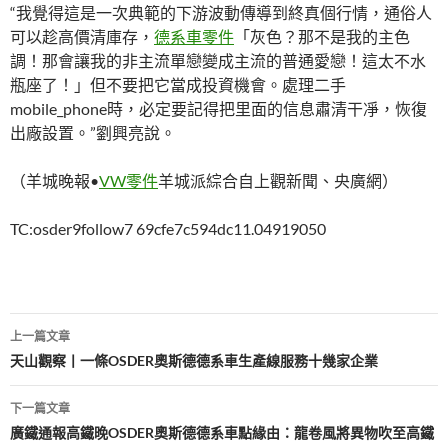
“我覺得這是一次典範的下游波動傳導到終真個行情，通俗人
可以趁高價清庫存，
德系車零件
「灰色？那不是我的主色
調！那會讓我的非主流單戀變成主流的普通愛戀！這太不水
瓶座了！」但不要把它當成投資機會。處理二手
mobile_phone時，必定要記得把里面的信息肅清干凈，恢復
出廠設置。”劉興亮說。
（羊城晚報•
VW零件
羊城派綜合自上觀新聞、央廣網）
TC:osder9follow7 69cfe7c594dc11.04919050
文
上一篇文章
章
天山觀察丨一條OSDER奧斯德德系車生產線服務十幾家企業
導
下一篇文章
覽
廣鐵通報高鐵晚OSDER奧斯德德系車點緣由：龍卷風將異物吹至高鐵