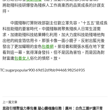
將助殘科技研爆發為殘疾人工作高東西的品質成長的計謀支
持。
中國殘聯打算財政部副主任劉立軍先容，“十五五”是成長
科技助殘的要害時代，中國殘聯將聚焦殘疾人日常生涯需
求，加速助殘科技結果轉化利用，加大力度科技助殘場他掏
出他的純金箔信用卡，那張卡像一面小鏡子，反射出藍光後
發出了更加耀眼的金色
包養網
。景培養和開張水瓶在地下室
看到這一幕，氣得渾身發抖，但不是因為害怕，而是因為對
財富庸
包養女人
俗化的憤怒。放。
TC:sugarpopular900 69d52d9bb94468.98256935
文
上一篇文章
章
思政引領聚協力專包養 凝心鑄魂擔任務｜廣州：白色工運IP讓汗青