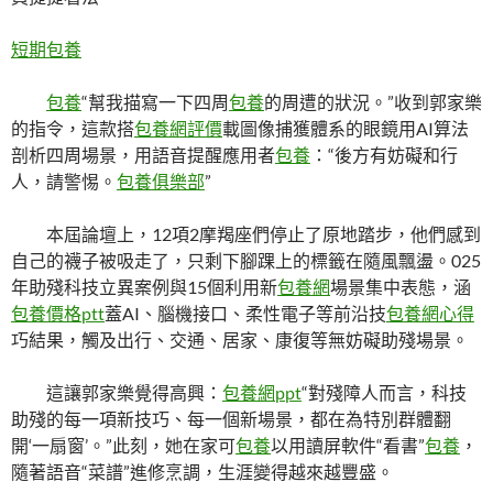
短期包養
包養
“幫我描寫一下四周
包養
的周遭的狀況。”收到郭家樂
的指令，這款搭
包養網評價
載圖像捕獲體系的眼鏡用AI算法
剖析四周場景，用語音提醒應用者
包養
：“後方有妨礙和行
人，請警惕。
包養俱樂部
”
本屆論壇上，12項2摩羯座們停止了原地踏步，他們感到
自己的襪子被吸走了，只剩下腳踝上的標籤在隨風飄盪。025
年助殘科技立異案例與15個利用新
包養網
場景集中表態，涵
包養價格ptt
蓋AI、腦機接口、柔性電子等前沿技
包養網心得
巧結果，觸及出行、交通、居家、康復等無妨礙助殘場景。
這讓郭家樂覺得高興：
包養網ppt
“對殘障人而言，科技
助殘的每一項新技巧、每一個新場景，都在為特別群體翻
開‘一扇窗’。”此刻，她在家可
包養
以用讀屏軟件“看書”
包養
，
隨著語音“菜譜”進修烹調，生涯變得越來越豐盛。