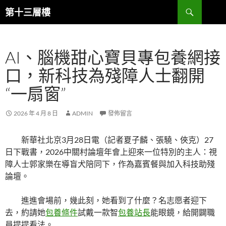
跳
搜
第十三層樓
至
尋
主
要
AI、腦機甜心寶貝專包養網接
內
容
口，新科技為殘障人士翻開
“一扇窗”
2026 年 4 月 8 日
ADMIN
發佈留言
新華社北京3月28日電（記者夏子麟、張驍、俠克）27
日下戰書，2026中關村論壇年會上迎來一位特別的主人：視
障人士郭家樂在導盲犬陪同下，作為嘉賓餐與加入科技助殘
論壇。
進進會場前，幾此刻，她看到了什麼？名志愿者迎下
去，約請她
包養條件
試戴一款智
包養站長
能眼鏡，給開闢職
員提提看法。