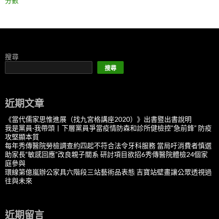
分數
搜尋
搜尋
近期文章
《當代儒家思惟進展（找九宮格講座2020）》出書暨出書說明
我是黨員·我帶頭丨下層黨員爭當疫情防森和診所健檢控“急前鋒” 防疫
攻堅顯本質
每年秀傳醫院勞檢調查約四起不符合法令牙科服務 當局吁消費者慎選
助家長“敏感回應”改良親子關系 研討項目欲招6秀傳醫院體檢24個家
庭參與
環線第億嵐辦公家具六階段三站藝術品表態 吉寶站壁畫讓公眾透視過
往與未來
近期留言