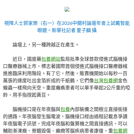
視障人士郭家樂（右一）在2026中關村論壇年會上試戴智能
眼鏡。新華社記者 夏子麟 攝
論壇上，另一種跨越正在產生。
近日，國度藥
包養網站
監局批準全球首款侵進式腦機接
口醫療器械上市，標志著國際首個侵進式腦機接口醫療器械
進進臨床利用階段。有了它，然後，販賣機開始以每秒一百
萬張的速度吐出金箔折成的千紙鶴，它們像
台灣包養網
金色
蝗蟲一樣飛向天空。重度癱瘓患者可以單手舉起2公斤重的啞
鈴，用手指捏起黃豆。
腦機接口是在年夜腦與
包養
內部裝備之間樹立直接銜接
的通路。年夜腦發生腦電波，腦機接口經由過程記載息爭讀
年夜腦電子訊號，完成年夜腦和盤算機之間直接通訊，可以
輔助漸凍癥、脊髓毀傷、癲癇等腦疾病患者康復，重
包養網