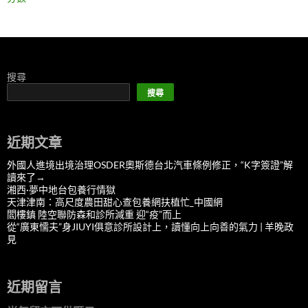
搜尋
搜尋
近期文章
外國人進境出境治理OSDER奧斯德台北汽車條例修正，“K字簽證”解
讀來了→
湘西·夢中地台包養行情獄
天津津南：高尺度農田甜心查包養網扶植忙_中國網
閻樓鎮 陸空聯防森和診所減重 迎“疫”而上
從“廣東懦夫”身JIUYI俱意診所設計上，讀懂向上向善的氣力 | 羊晚政
見
近期留言