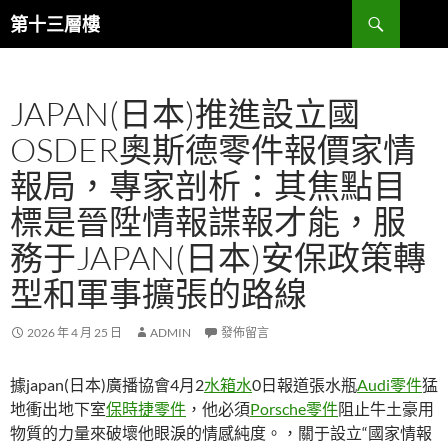
跳
搜
第十三層樓
至
尋
主
要
JAPAN(日本)推進設立國
內
容
OSDER奧斯德零件報價家情
報局，專家剖析：其焦點目
標是晉陞情報諜報才能，服
務于JAPAN(日本)安保政策轉
型和軍事擴張的路線
2026 年 4 月 25 日
ADMIN
發佈留言
據japan(日本)廣播協會4月2
水箱水
0日報道張水瓶
Audi零件
猛
地衝出地下室
保時捷零件
，他必須
Porsche零件
阻止牛土豪用
物質的力量來破壞他眼淚的情感純度。，關于設立“國家情報