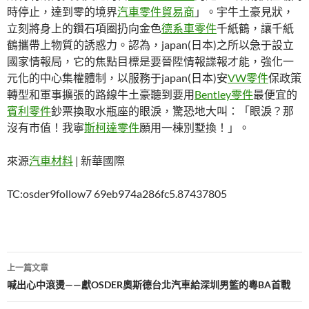
時停止，達到零的境界
汽車零件貿易商
」。宇牛土豪見狀，
立刻將身上的鑽石項圈扔向金色
德系車零件
千紙鶴，讓千紙
鶴攜帶上物質的誘惑力。認為，japan(日本)之所以急于設立
國家情報局，它的焦點目標是要晉陞情報諜報才能，強化一
元化的中心集權體制，以服務于japan(日本)安
VW零件
保政策
轉型和軍事擴張的路線牛土豪聽到要用
Bentley零件
最便宜的
賓利零件
鈔票換取水瓶座的眼淚，驚恐地大叫：「眼淚？那
沒有市值！我寧
斯柯達零件
願用一棟別墅換！」。
來源
汽車材料
| 新華國際
TC:osder9follow7 69eb974a286fc5.87437805
文
上一篇文章
章
喊出心中滾燙——獻OSDER奧斯德台北汽車給深圳男籃的粵BA首戰