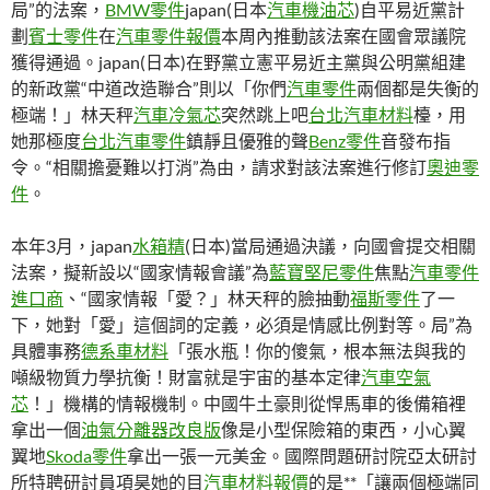
局”的法案，
BMW零件
japan(日本
汽車機油芯
)自平易近黨計
劃
賓士零件
在
汽車零件報價
本周內推動該法案在國會眾議院
獲得通過。japan(日本)在野黨立憲平易近主黨與公明黨組建
的新政黨“中道改造聯合”則以「你們
汽車零件
兩個都是失衡的
極端！」林天秤
汽車冷氣芯
突然跳上吧
台北汽車材料
檯，用
她那極度
台北汽車零件
鎮靜且優雅的聲
Benz零件
音發布指
令。“相關擔憂難以打消”為由，請求對該法案進行修訂
奧迪零
件
。
本年3月，japan
水箱精
(日本)當局通過決議，向國會提交相關
法案，擬新設以“國家情報會議”為
藍寶堅尼零件
焦點
汽車零件
進口商
、“國家情報「愛？」林天秤的臉抽動
福斯零件
了一
下，她對「愛」這個詞的定義，必須是情感比例對等。局”為
具體事務
德系車材料
「張水瓶！你的傻氣，根本無法與我的
噸級物質力學抗衡！財富就是宇宙的基本定律
汽車空氣
芯
！」機構的情報機制。中國牛土豪則從悍馬車的後備箱裡
拿出一個
油氣分離器改良版
像是小型保險箱的東西，小心翼
翼地
Skoda零件
拿出一張一元美金。國際問題研討院亞太研討
所特聘研討員項昊她的目
汽車材料報價
的是**「讓兩個極端同