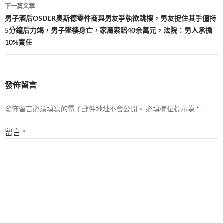
導
下一篇文章
覽
男子酒后OSDER奧斯德零件商與男友爭執欲跳樓，男友捉住其手僵持
5分鐘后力竭，男子墜樓身亡，家屬索賠40余萬元，法院：男人承擔
10%責任
發佈留言
發佈留言必須填寫的電子郵件地址不會公開。
必填欄位標示為
*
留言
*