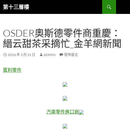
跳
搜
第十三層樓
至
尋
主
要
OSDER奧斯德零件商重慶：
內
容
縉云甜茶采摘忙_金羊網新聞
2026 年 3 月 31 日
ADMIN
發佈留言
賓利零件
汽車零件進口商