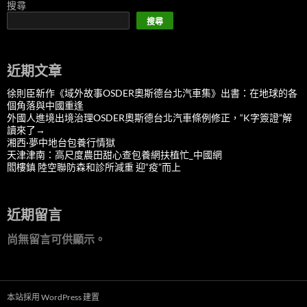
搜尋
搜尋
近期文章
徐則臣新作《域外故事OSDER奧斯德台北汽車集》出書：在地球的各
個角落與中國重逢
外國人進境出境治理OSDER奧斯德台北汽車條例修正，“K字簽證”解
讀來了→
湘西·夢中地台包養行情獄
天津津南：高尺度農田甜心查包養網扶植忙_中國網
閻樓鎮 陸空聯防森和診所減重 迎“疫”而上
近期留言
尚無留言可供顯示。
本站採用 WordPress 建置