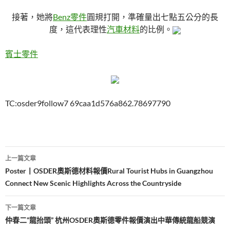
接著，她將
Benz零件
圓規打開，準確量出七點五公分的長
度，這代表理性
汽車材料
的比例。
賓士零件
TC:osder9follow7 69caa1d576a862.78697790
文
上一篇文章
章
Poster丨OSDER奧斯德材料報價Rural Tourist Hubs in Guangzhou
Connect New Scenic Highlights Across the Countryside
導
覽
下一篇文章
仲春二“龍抬頭” 杭州OSDER奧斯德零件報價演出中華傳統龍船競演